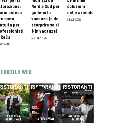
rvizi per la
indirizzi da
Le ultime
storazione:
Nord a Sud per
soluzioni
ario esteso
godersi le
delle aziende
tessera
vacanze (o da
8 Luglio 2026
atuita per i
scorprire se si
ofessionisti
è in vacanza)
oReCa
31 Luglio 2026
Luglio 2026
EDICOLA WEB