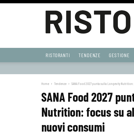
Ristoranti
RISTORANTI
TENDENZE
GESTIONE
Web
Home
Tendenze
SANA Food 2027 punta sulla Longevity Nutrition: 
SANA Food 2027 punt
Nutrition: focus su 
nuovi consumi