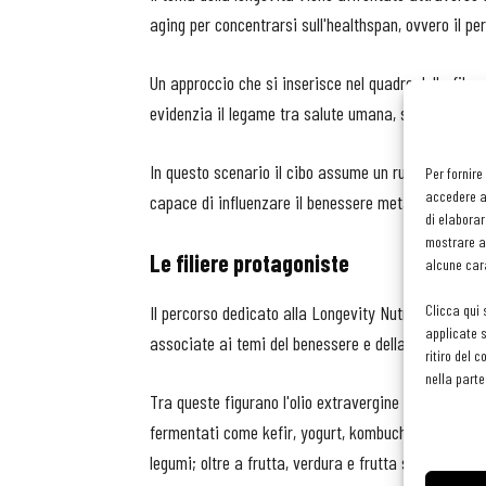
aging per concentrarsi sull'healthspan, ovvero il per
Un approccio che si inserisce nel quadro della filos
evidenzia il legame tra salute umana, sistemi alim
In questo scenario il cibo assume un ruolo central
Per fornire
accedere al
capace di influenzare il benessere metabolico, il mic
di elaborar
mostrare an
Le filiere protagoniste
alcune cara
Clicca qui 
Il percorso dedicato alla Longevity Nutrition si svil
applicate s
associate ai temi del benessere e della nutrizione 
ritiro del 
nella parte
Tra queste figurano l'olio extravergine di oliva, app
fermentati come kefir, yogurt, kombucha e kimchi; i g
legumi; oltre a frutta, verdura e frutta secca, eleme