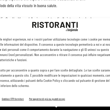
iodo della vita vissuto in buona salute.
ofia One Health, modello riconosciuto a livello internazionale che
entari, ambiente ed ecosistemi.
e, non solo come fonte di nutrimento ma anche come elemento
 le migliori esperienze, noi e i nostri partner utilizziamo tecnologie come i cookie per mem
le informazioni del dispositivo. Il consenso a queste tecnologie permetterà a noi e ai nos
robiota intestinale e la qualità della vita.
e dati personali come il comportamento durante la navigazione o gli ID univoci su questo s
nunci (non) personalizzati. Non acconsentire o ritirare il consenso può influire negativa
tteristiche e funzioni.
sotto per acconsentire a quanto sopra o per fare scelte dettagliate. Le tue scelte sarann
upperà attraverso alcune delle principali filiere alimentari
olamente a questo sito. È possibile modificare le impostazioni in qualsiasi momento, com
funzionale.
consenso, utilizzando i pulsanti della Cookie Policy o cliccando sul pulsante di gestione d
 inferiore dello schermo.
rezzato per la presenza di composti bioattivi; i prodotti
rani antichi, le farine e la pasta; le proteine vegetali e i
Gestisci 1771 fornitori
Per saperne di più su questi scopi
nti fondamentali nei modelli alimentari orientati alla