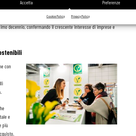
Accetta
Preferenze
Cookie Policy
Privacy Policy
ercato globale legato alla Longevity Nutrition e all'healthy aging
simo decennio, confermando il crescente interesse di imprese e
ostenibili
one con
li
à.
che
tale e
e più
cquisto.