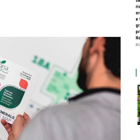
se
ri
or
e 
gr
pr
H
29 