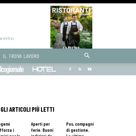
ewsletter
IL TROVA LAVORO
Bargiornale
dolcegiornale
Hoteldomani
GLI ARTICOLI PIÙ LETTI
ogemi
Aperti per
Pos, compagni
fforza i
ferie. Buoni
di gestione.