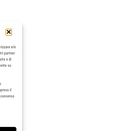
orizzare e/o
tri partner
ito e di
mente su
o
preso il
el consenso