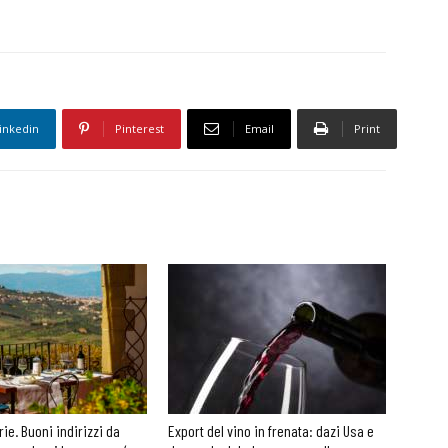
inkedin
Pinterest
Email
Print
rie. Buoni indirizzi da
Export del vino in frenata: dazi Usa e