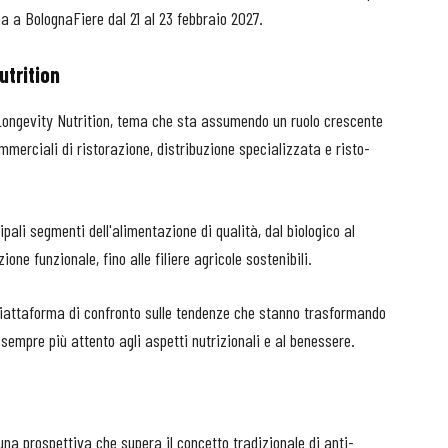
ma a BolognaFiere dal 21 al 23 febbraio 2027.
utrition
 Longevity Nutrition, tema che sta assumendo un ruolo crescente
ommerciali di ristorazione, distribuzione specializzata e risto-
pali segmenti dell'alimentazione di qualità, dal biologico al
one funzionale, fino alle filiere agricole sostenibili.
a piattaforma di confronto sulle tendenze che stanno trasformando
sempre più attento agli aspetti nutrizionali e al benessere.
una prospettiva che supera il concetto tradizionale di anti-