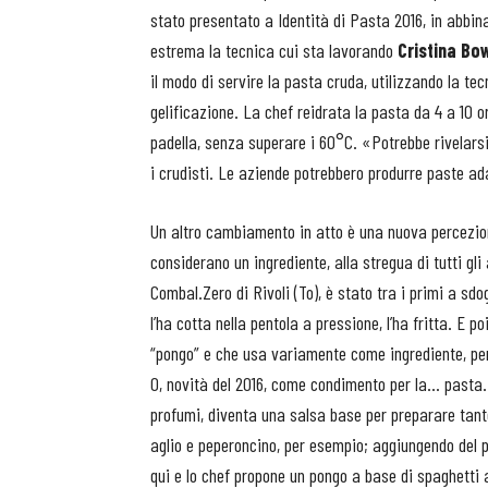
stato presentato a Identità di Pasta 2016, in abbi
estrema la tecnica cui sta lavorando
Cristina B
il modo di servire la pasta cruda, utilizzando la tec
gelificazione. La chef reidrata la pasta da 4 a 10 o
padella, senza superare i 60°C. «Potrebbe rivelars
i crudisti. Le aziende potrebbero produrre paste ad
Un altro cambiamento in atto è una nuova percezion
considerano un ingrediente, alla stregua di tutti gli
Combal.Zero di Rivoli (To), è stato tra i primi a sd
l’ha cotta nella pentola a pressione, l’ha fritta. E p
“pongo” e che usa variamente come ingrediente, per 
O, novità del 2016, come condimento per la… pasta. 
profumi, diventa una salsa base per preparare tante 
aglio e peperoncino, per esempio; aggiungendo del 
qui e lo chef propone un pongo a base di spaghetti 