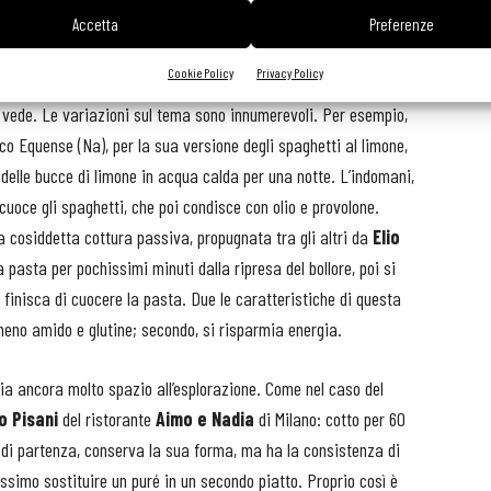
’estensione della tecnica di rifinire per qualche minuto la pasta
Accetta
Preferenze
a di cuocere la pasta in un’infusione.
Nico Romito
nel 2011 ha
Cookie Policy
Privacy Policy
doro e conditi in bianco con parmigiano grattugiato: in altre
si vede. Le variazioni sul tema sono innumerevoli. Per esempio,
ico Equense (Na), per la sua versione degli spaghetti al limone,
 delle bucce di limone in acqua calda per una notte. L’indomani,
 cuoce gli spaghetti, che poi condisce con olio e provolone.
la cosiddetta cottura passiva, propugnata tra gli altri da
Elio
a pasta per pochissimi minuti dalla ripresa del bollore, poi si
 finisca di cuocere la pasta. Due le caratteristiche di questa
 meno amido e glutine; secondo, si risparmia energia.
cia ancora molto spazio all’esplorazione. Come nel caso del
o Pisani
del ristorante
Aimo e Nadia
di Milano: cotto per 60
à di partenza, conserva la sua forma, ma ha la consistenza di
ssimo sostituire un puré in un secondo piatto. Proprio così è