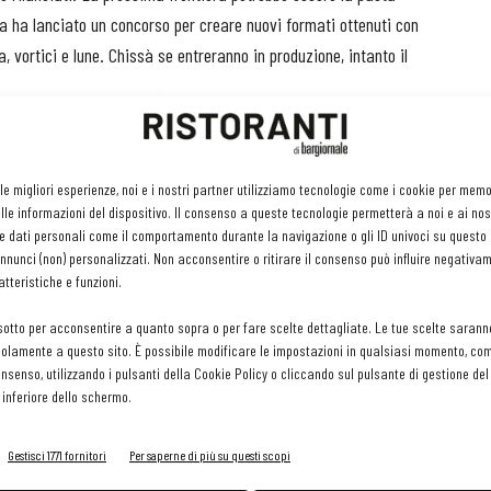
la ha lanciato un concorso per creare nuovi formati ottenuti con
, vortici e lune. Chissà se entreranno in produzione, intanto il
ordina al ristorante si aspetta qualcosa di diverso rispetto a ciò
he non puoi fare una pasta normale e farla pagare 30 euro -
o molto complesse poi si perde un po’ il gusto di mangiare la
 le migliori esperienze, noi e i nostri partner utilizziamo tecnologie come i cookie per mem
cendo un piatto unico, con abbinamenti veramente buoni, e
le informazioni del dispositivo. Il consenso a queste tecnologie permetterà a noi e ai nos
e dati personali come il comportamento durante la navigazione o gli ID univoci su questo s
nunci (non) personalizzati. Non acconsentire o ritirare il consenso può influire negativa
glio un piatto della tradizione. Come gli spaghetti al pomodoro,
tteristiche e funzioni.
 La tensione verso lo spaghetto perfetto comincia con la
sotto per acconsentire a quanto sopra o per fare scelte dettagliate. Le tue scelte sarann
pomodoro), il dosaggio al grammo del sale per l’acqua, il calcolo al
olamente a questo sito. È possibile modificare le impostazioni in qualsiasi momento, com
 innovative come, per esempio, quella di cuocere la pasta
consenso, utilizzando i pulsanti della Cookie Policy o cliccando sul pulsante di gestione d
 inferiore dello schermo.
cottura. Quasi nessuno, ormai, si limita a buttare la pasta
Gestisci 1771 fornitori
Per saperne di più su questi scopi
rime innovazioni è stata quella di “risottare” la pasta, ovvero