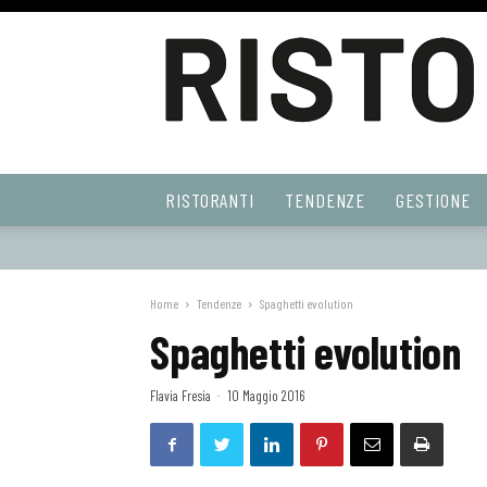
Ristoranti
RISTORANTI
TENDENZE
GESTIONE
Web
Home
Tendenze
Spaghetti evolution
Spaghetti evolution
Flavia Fresia
-
10 Maggio 2016