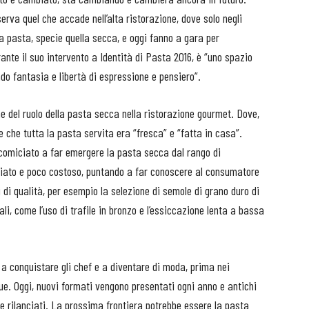
erva quel che accade nell’alta ristorazione, dove solo negli
lla pasta, specie quella secca, e oggi fanno a gara per
ante il suo intervento a Identità di Pasta 2016, è “uno spazio
do fantasia e libertà di espressione e pensiero”.
ne del ruolo della pasta secca nella ristorazione gourmet. Dove,
e che tutta la pasta servita era “fresca” e “fatta in casa”.
o comiciato a far emergere la pasta secca dal rango di
ziato e poco costoso, puntando a far conoscere al consumatore
i di qualità, per esempio la selezione di semole di grano duro di
ali, come l’uso di trafile in bronzo e l’essiccazione lenta a bassa
 a conquistare gli chef e a diventare di moda, prima nei
que. Oggi, nuovi formati vengono presentati ogni anno e antichi
 e rilanciati. La prossima frontiera potrebbe essere la pasta