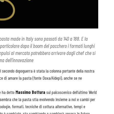
 pasta made in Italy sono passati da 140 a 188. E la
n particolare dopo il boom del pacchero i formati lunghi
impulsi al mercato potrebbero arrivare dagli chef che si
gna dell'innovazione
el secondo dopoguerra è stata la colonna portante della nostra
ice di amare la pasta (fonte Doxa/Aidepi), anche se ne
e ha detto
Massimo Bottura
sul palcoscenico dell’ultimo World
“sembra che la pasta stia evolvendo insieme a noi e cambi per
ipologie, formati, tecniche di cottura alternative, tempi e
lto è cambiato, sta cambiando e cambierà ancora in futuro.