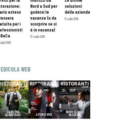
rvizi per la
indirizzi da
Le ultime
storazione:
Nord a Sud per
soluzioni
ario esteso
godersi le
delle aziende
tessera
vacanze (o da
8 Luglio 2026
atuita per i
scorprire se si
ofessionisti
è in vacanza)
oReCa
31 Luglio 2026
Luglio 2026
EDICOLA WEB