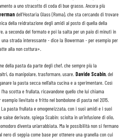
namento a uno stracotto di coda di bue grasso. Ancora più
owerman
dell’Hostaria Glass (Roma), che sta cercando di trovare
nica della reidratazione degli amidi al posto di quella della
re, a seconda del formato e poi la salta per un paio di minuti in
i una strada interessante - dice la Bowerman - per esempio per
atte alla non cottura».
e della pasta da parte degli chef, che sempre più la
 altri, da manipolare, trasformare, usare.
Davide Scabin
, del
oganare la pasta secca nell’alta cucina e a sperimentare. Così
oi l’ha scotta e frullata, ricavandone quello che lui chiama
esempio lievitato e fritto nel bombolone di pasta nel 2015.
La pasta frullata e omogeneizzata, con i suoi amidi e i suoi
salse derivate, spiega Scabin: sciolta in un’infusione di olio,
pomodoro diventa un’arrabbiata. Ma le possibilità non si fermano
al nero di seppia come base per ottenere una granella con cui