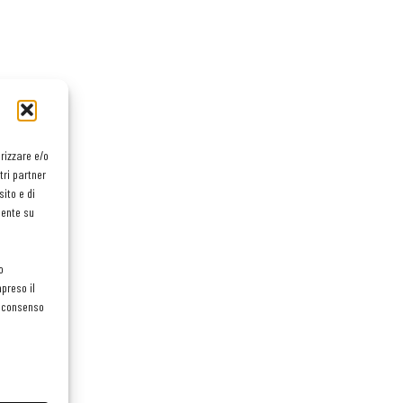
orizzare e/o
tri partner
ito e di
mente su
o
preso il
el consenso