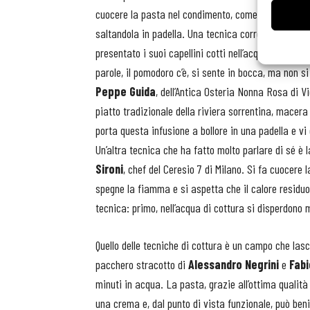
cuocere la pasta nel condimento, come un risotto, un
saltandola in padella. Una tecnica correlata è quell
presentato i suoi capellini cotti nell’acqua di pomo
parole, il pomodoro c’è, si sente in bocca, ma non 
Peppe Guida
, dell’Antica Osteria Nonna Rosa di V
piatto tradizionale della riviera sorrentina, macera
porta questa infusione a bollore in una padella e vi
Un’altra tecnica che ha fatto molto parlare di sé è 
Sironi
, chef del Ceresio 7 di Milano. Si fa cuocere l
spegne la fiamma e si aspetta che il calore residuo
tecnica: primo, nell’acqua di cottura si disperdono
Quello delle tecniche di cottura è un campo che las
pacchero stracotto di
Alessandro Negrini
e
Fabi
minuti in acqua. La pasta, grazie all’ottima qualit
una crema e, dal punto di vista funzionale, può beni