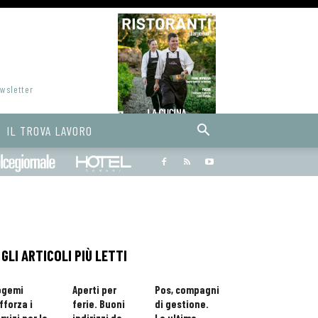
ewsletter
IL TROVA LAVORO
Bargiornale
dolcegiornale
Hoteldomani
GLI ARTICOLI PIÙ LETTI
ogemi
Aperti per
Pos, compagni
fforza i
ferie. Buoni
di gestione.