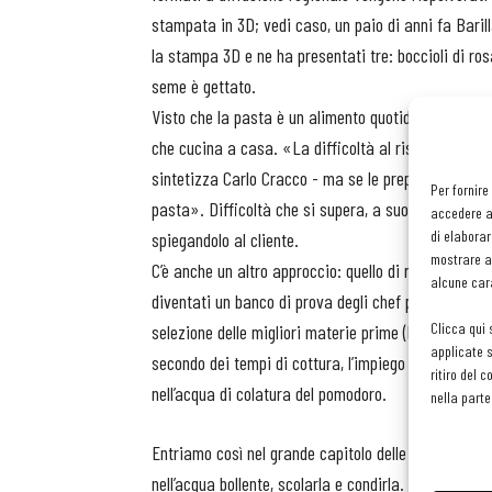
stampata in 3D; vedi caso, un paio di anni fa Baril
la stampa 3D e ne ha presentati tre: boccioli di rosa
seme è gettato.
Visto che la pasta è un alimento quotidiano, chi la 
che cucina a casa. «La difficoltà al ristorante è c
sintetizza Carlo Cracco - ma se le preparazioni son
Per fornire
pasta». Difficoltà che si supera, a suo parere, fa
accedere al
di elaborar
spiegandolo al cliente.
mostrare an
C’è anche un altro approccio: quello di ri-fare al me
alcune cara
diventati un banco di prova degli chef più quotati.
Clicca qui 
selezione delle migliori materie prime (la pasta, il 
applicate s
secondo dei tempi di cottura, l’impiego di tecniche
ritiro del 
nell’acqua di colatura del pomodoro.
nella parte
Entriamo così nel grande capitolo delle tecniche di 
nell’acqua bollente, scolarla e condirla. Una delle p