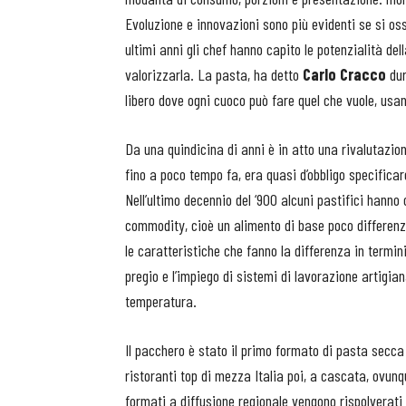
Evoluzione e innovazioni sono più evidenti se si oss
ultimi anni gli chef hanno capito le potenzialità de
valorizzarla. La pasta, ha detto
Carlo Cracco
dur
libero dove ogni cuoco può fare quel che vuole, usan
Da una quindicina di anni è in atto una rivalutazio
fino a poco tempo fa, era quasi d’obbligo specificar
Nell’ultimo decennio del ‘900 alcuni pastifici hann
commodity, cioè un alimento di base poco differen
le caratteristiche che fanno la differenza in termin
pregio e l’impiego di sistemi di lavorazione artigian
temperatura.
Il pacchero è stato il primo formato di pasta secca
ristoranti top di mezza Italia poi, a cascata, ovun
formati a diffusione regionale vengono rispolverati