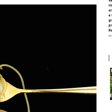
se
ri
or
e 
gr
pr
H
29 