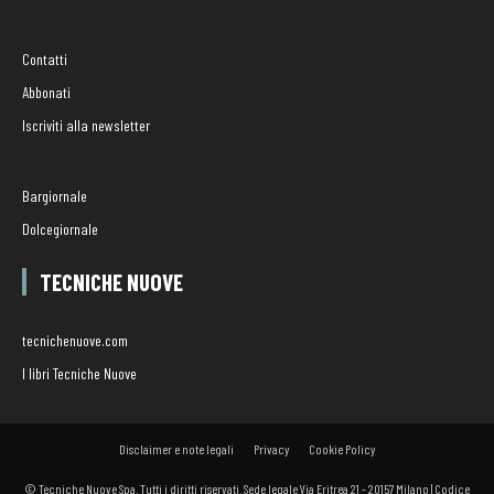
Contatti
Abbonati
Iscriviti alla newsletter
Bargiornale
Dolcegiornale
TECNICHE NUOVE
tecnichenuove.com
I libri Tecniche Nuove
Disclaimer e note legali
Privacy
Cookie Policy
© Tecniche Nuove Spa. Tutti i diritti riservati. Sede legale Via Eritrea 21 - 20157 Milano | Codice