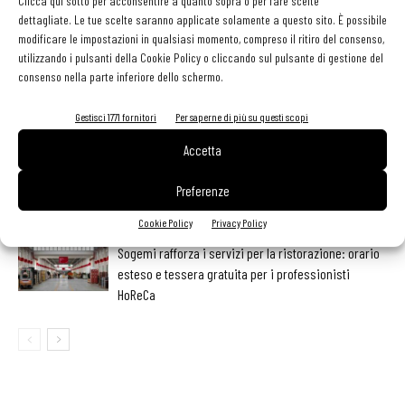
Clicca qui sotto per acconsentire a quanto sopra o per fare scelte
dettagliate. Le tue scelte saranno applicate solamente a questo sito. È possibile
LEGGI ANCHE
modificare le impostazioni in qualsiasi momento, compreso il ritiro del consenso,
utilizzando i pulsanti della Cookie Policy o cliccando sul pulsante di gestione del
Ampliare l’attività del ristorante al catering? Sì, ma la
consenso nella parte inferiore dello schermo.
scelta giusta è puntare sul premium
Gestisci 1771 fornitori
Per saperne di più su questi scopi
Accetta
Aperti per ferie. Buoni indirizzi da Nord a Sud per
godersi le vacanze (o da scorprire se si è in
Preferenze
vacanza)
Cookie Policy
Privacy Policy
contenuto sponsorizzato
Sogemi rafforza i servizi per la ristorazione: orario
esteso e tessera gratuita per i professionisti
HoReCa