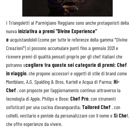
I Triangoletti al Parmigiano Reggiano sono anche protagonisti della
nuova
iniziativa a premi “Divine Experience”
e
acquistandololi (come per tutte le referenze della gamma "Divine
Creazioni") si possono accumulare punti fino a gennaio 2021 e
ricevere premi di qualità pensati proprio per gli chef italiani che
potranno s
cegliere tra queste sei categorie di premi: Chef
in viaggio
, che propone accessori e oggetti di stile di brand come
Montblanc, A.G. Spalding & Bros, Kartell e Acqua di Parma;
Hi-
Chef
, con proposte per l’aggiornamento continuo attraverso la
tecnologia di Apple, Philips e Bose;
Chef Pro
, con strumenti
sofisticati per una cucina d’avanguardia;
Tailored Chef
, con
coltelli, vestiario e pentole da personalizzare con il nome e
Sì Che
f,
che offre esperienze da vivere.