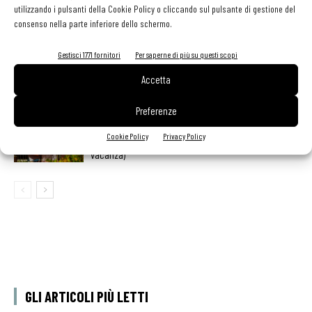
utilizzando i pulsanti della Cookie Policy o cliccando sul pulsante di gestione del
consenso nella parte inferiore dello schermo.
Ampliare l’attività del ristorante al catering? Sì, ma la
Gestisci 1771 fornitori
Per saperne di più su questi scopi
scelta giusta è puntare sul premium
Accetta
Preferenze
Aperti per ferie. Buoni indirizzi da Nord a Sud per
Cookie Policy
Privacy Policy
godersi le vacanze (o da scorprire se si è in
vacanza)
GLI ARTICOLI PIÙ LETTI