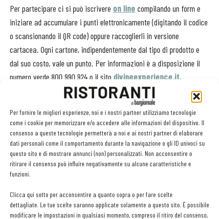
Per partecipare ci si può iscrivere
on line
compilando un form e
iniziare ad accumulare i punti elettronicamente (digitando il codice
o scansionando il QR code) oppure raccoglierli in versione
cartacea. Ogni cartone, indipendentemente dal tipo di prodotto e
dal suo costo, vale un punto. Per informazioni è a disposizione il
numero verde 800 990 924 o il sito
divineexperience.it.
Per fornire le migliori esperienze, noi e i nostri partner utilizziamo tecnologie
come i cookie per memorizzare e/o accedere alle informazioni del dispositivo. Il
consenso a queste tecnologie permetterà a noi e ai nostri partner di elaborare
Facebook
Twitter
dati personali come il comportamento durante la navigazione o gli ID univoci su
questo sito e di mostrare annunci (non) personalizzati. Non acconsentire o
ritirare il consenso può influire negativamente su alcune caratteristiche e
funzioni.
LEGGI ANCHE
Clicca qui sotto per acconsentire a quanto sopra o per fare scelte
dettagliate. Le tue scelte saranno applicate solamente a questo sito. È possibile
Metti il gusto del caffè a tutto pasto
modificare le impostazioni in qualsiasi momento, compreso il ritiro del consenso,