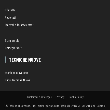
Contatti
Abbonati
Iscriviti alla newsletter
Bargiornale
Dolcegiornale
TECNICHE NUOVE
tecnichenuove.com
I libri Tecniche Nuove
Disclaimer e note legali
Privacy
Cookie Policy
© Tecniche Nuove Spa. Tutti i diritti riservati. Sede legale Via Eritrea 21 - 20157 Milano | Codice