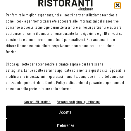
LEGGI ANCHE
Per fornire le migliori esperienze, noi e i nostri partner utilizziamo tecnologie
Ampliare l’attività del ristorante al catering? Sì, ma la
come i cookie per memorizzare e/o accedere alle informazioni del dispositivo. Il
scelta giusta è puntare sul premium
consenso a queste tecnologie permetterà a noi e ai nostri partner di elaborare
dati personali come il comportamento durante la navigazione o gli ID univoci su
questo sito e di mostrare annunci (non) personalizzati. Non acconsentire o
ritirare il consenso può influire negativamente su alcune caratteristiche e
Aperti per ferie. Buoni indirizzi da Nord a Sud per
funzioni.
godersi le vacanze (o da scorprire se si è in
vacanza)
Clicca qui sotto per acconsentire a quanto sopra o per fare scelte
dettagliate. Le tue scelte saranno applicate solamente a questo sito. È possibile
contenuto sponsorizzato
modificare le impostazioni in qualsiasi momento, compreso il ritiro del consenso,
Sogemi rafforza i servizi per la ristorazione: orario
utilizzando i pulsanti della Cookie Policy o cliccando sul pulsante di gestione del
esteso e tessera gratuita per i professionisti
consenso nella parte inferiore dello schermo.
HoReCa
Gestisci 1771 fornitori
Per saperne di più su questi scopi
Accetta
Preferenze