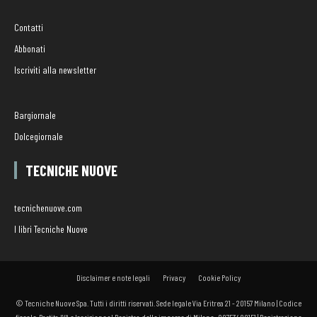
Contatti
Abbonati
Iscriviti alla newsletter
Bargiornale
Dolcegiornale
TECNICHE NUOVE
tecnichenuove.com
I libri Tecniche Nuove
Disclaimer e note legali
Privacy
Cookie Policy
© Tecniche Nuove Spa. Tutti i diritti riservati. Sede legale Via Eritrea 21 - 20157 Milano | Codice