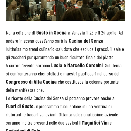
Nona edizione di
Gusto in Scena
a Venezia il 23 e il 24 aprile. Ad
andare in scena quest’anno sarà la
Cucina del Senza
,
l’ultimissimo trend culinario-salutista che esclude i grassi, il sale e
gli zuccheri pur garantendo un buon risultato finale del piatto.
A curare l’evento saranno
Lucia e Marcello Coronini
. Sul tema
si confronteranno chef stellati e maestri pasticceri nel corso del
Congresso di Alta Cucina
che costitusce la colonna portante
della manifestazione.
Le ricette della Cucina del Senza si potranno provare anche a
Fuori di Gusto
, il programma fuori salone in una ventina di
ristoranti e bacari veneziani. Ottanta selezionatissime aziende
saranno inoltre presenti nelle due sezioni
I Magnifici Vini
e
Seduzioni di Gola
.