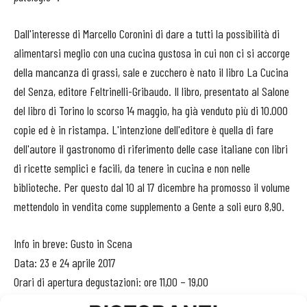
Dall'interesse di Marcello Coronini di dare a tutti la possibilità di
alimentarsi meglio con una cucina gustosa in cui non ci si accorge
della mancanza di grassi, sale e zucchero è nato il libro La Cucina
del Senza, editore Feltrinelli-Gribaudo. Il libro, presentato al Salone
del libro di Torino lo scorso 14 maggio, ha già venduto più di 10.000
copie ed è in ristampa. L'intenzione dell'editore è quella di fare
dell'autore il gastronomo di riferimento delle case italiane con libri
di ricette semplici e facili, da tenere in cucina e non nelle
biblioteche. Per questo dal 10 al 17 dicembre ha promosso il volume
mettendolo in vendita come supplemento a Gente a soli euro 8,90.
Info in breve: Gusto in Scena
Data: 23 e 24 aprile 2017
Orari di apertura degustazioni: ore 11,00 – 19,00
Luogo: Scuola Grande di San Giovanni Evangelista, San Polo 2454,