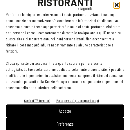
Venezia
Ingresso a I Magnifici Vini + Seduzioni Di Gola: Per un giorno: €
Per fornire le migliori esperienze, noi e i nostri partner utilizziamo tecnologie
come i cookie per memorizzare e/o accedere alle informazioni del dispositivo. Il
25,00 - Per due giorni: € 40,00
consenso a queste tecnologie permetterà a noi e ai nostri partner di elaborare
Ingresso a Congresso Alta Cucina: scaricare il modulo sul sito
dati personali come il comportamento durante la navigazione o gli ID univoci su
www.gustoinscena.it
questo sito e di mostrare annunci (non) personalizzati. Non acconsentire o
ritirare il consenso può influire negativamente su alcune caratteristiche e
funzioni.
Clicca qui sotto per acconsentire a quanto sopra o per fare scelte
dettagliate. Le tue scelte saranno applicate solamente a questo sito. È possibile
modificare le impostazioni in qualsiasi momento, compreso il ritiro del consenso,
utilizzando i pulsanti della Cookie Policy o cliccando sul pulsante di gestione del
consenso nella parte inferiore dello schermo.
Gestisci 1771 fornitori
Per saperne di più su questi scopi
Facebook
Twitter
Accetta
Preferenze