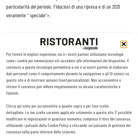
particolarità del periodo. Fiduciosi di una ripresa e di un 2021
veramente “ speciale”».
Facebook
Twitter
Per fornire le migliori esperienze, noi e i nostri partner utilizziamo tecnologie
come i cookie per memorizzare e/o accedere alle informazioni del dispositivo. Il
consenso a queste tecnologie permetterà a noi e ai nostri partner di elaborare
dati personali come il comportamento durante la navigazione o gli ID univoci su
questo sito e di mostrare annunci (non) personalizzati. Non acconsentire o
LEGGI ANCHE
ritirare il consenso può influire negativamente su alcune caratteristiche e
funzioni.
Metti il gusto del caffè a tutto pasto
Clicca qui sotto per acconsentire a quanto sopra o per fare scelte
dettagliate. Le tue scelte saranno applicate solamente a questo sito. È possibile
modificare le impostazioni in qualsiasi momento, compreso il ritiro del consenso,
utilizzando i pulsanti della Cookie Policy o cliccando sul pulsante di gestione del
Ampliare l’attività del ristorante al catering? Sì, ma la
consenso nella parte inferiore dello schermo.
scelta giusta è puntare sul premium