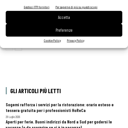
Gestisci 1771 fornitori
Per saperne di più su questi scopi
Accetta
Aperti per ferie. Buoni indirizzi da Nord a Sud per
godersi le vacanze (o da scorprire se si è in
Preferenze
vacanza)
Cookie Policy
Privacy Policy
GLI ARTICOLI PIÙ LETTI
Sogemi rafforza i servizi per la ristorazione: orario esteso e
tessera gratuita per i professionisti HoReCa
29 Luglio 2026
Aperti per ferie. Buoni indirizzi da Nord a Sud per godersi le
vacanze (o da scorprire se si è in vacanza)