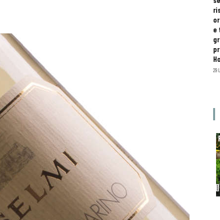
se
ri
or
e 
gr
pr
H
29 