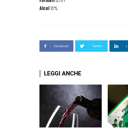
Formati
0,75 l
Alcol
13%
Facebook
Twitter
L
LEGGI ANCHE