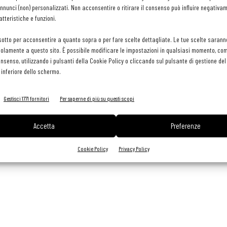
to è fresco, di bella mineralità e grande beva.
nunci (non) personalizzati. Non acconsentire o ritirare il consenso può influire negativa
tteristiche e funzioni.
sotto per acconsentire a quanto sopra o per fare scelte dettagliate. Le tue scelte sarann
lmone, branzino, gamberi) si sposa a una classica pasta alle
olamente a questo sito. È possibile modificare le impostazioni in qualsiasi momento, com
abbinamento a fritti misti di pesce e verdura.
consenso, utilizzando i pulsanti della Cookie Policy o cliccando sul pulsante di gestione d
 inferiore dello schermo.
Gestisci 1771 fornitori
Per saperne di più su questi scopi
Accetta
Preferenze
Cookie Policy
Privacy Policy