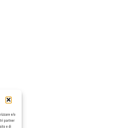
orizzare e/o
tri partner
ito e di