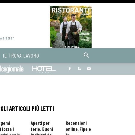
ewsletter
IL TROVA LAVORO
Bargiornale
dolcegiornale
Hoteldomani
GLI ARTICOLI PIÙ LETTI
ogemi
Aperti per
Recensioni
fforza i
ferie. Buoni
online, Fipe e