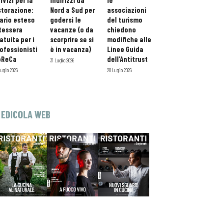
rvizi per la
indirizzi da
le
storazione:
Nord a Sud per
associazioni
ario esteso
godersi le
del turismo
tessera
vacanze (o da
chiedono
atuita per i
scorprire se si
modifiche alle
ofessionisti
è in vacanza)
Linee Guida
oReCa
dell’Antitrust
31 Luglio 2026
Luglio 2026
20 Luglio 2026
EDICOLA WEB