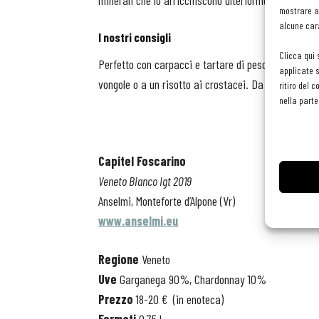
minerali che lo arricchiscono ulteriormente. Al pala
mostrare an
alcune cara
I nostri consigli
Clicca qui 
Perfetto con carpacci e tartare di pesce (tonno, sa
applicate s
vongole o a un risotto ai crostacei. Da proporre in 
ritiro del 
nella parte
Capitel Foscarino
Veneto Bianco Igt 2019
Anselmi, Monteforte d’Alpone (Vr)
www.anselmi.eu
Regione
Veneto
Uve
Garganega 90%, Chardonnay 10%
Prezzo
18-20 €
(in enoteca)