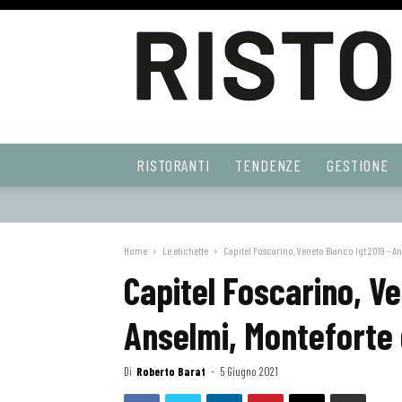
Ristoranti
RISTORANTI
TENDENZE
GESTIONE
Web
Home
Le etichette
Capitel Foscarino, Veneto Bianco Igt 2019 – An
Capitel Foscarino, Ve
Anselmi, Monteforte 
Di
Roberto Barat
-
5 Giugno 2021