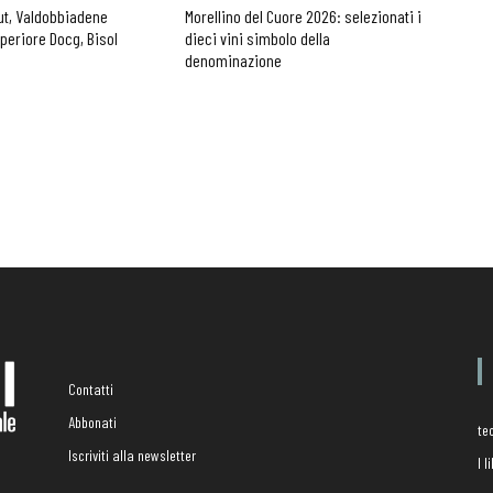
ut, Valdobbiadene
Morellino del Cuore 2026: selezionati i
periore Docg, Bisol
dieci vini simbolo della
denominazione
Contatti
Abbonati
te
Iscriviti alla newsletter
I 