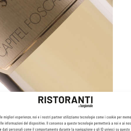
eservare al massimo le fresche note della Garganega e la
 le migliori esperienze, noi e i nostri partner utilizziamo tecnologie come i cookie per mem
te, profuma di frutta tropicale e frutta a polpa gialla con cenni
le informazioni del dispositivo. Il consenso a queste tecnologie permetterà a noi e ai nos
e dati personali come il comportamento durante la navigazione o gli ID univoci su questo s