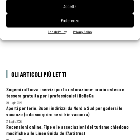
simbolo della denominazione
Accetta
Preferenze
Cookie Policy
Privacy Policy
GLI ARTICOLI PIÙ LETTI
Sogemi rafforza i servizi per la ristorazione: orario esteso e
tessera gratuita per i professionisti HoReCa
29 Luglio 2026
Aperti per ferie. Buoni indirizzi da Nord a Sud per godersi le
vacanze (o da scorprire se si è in vacanza)
31 Luglio 2026
Recensioni online, Fipe e le associazioni del turismo chiedono
modifiche alle Linee Guida dell’Antitrust