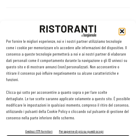
Facebook
Twitter
Per fornire le migliori esperienze, noi e i nostri partner utilizziamo tecnologie
come i cookie per memorizzare e/o accedere alle informazioni del dispositivo. Il
consenso a queste tecnologie permetterà a noi e ai nostri partner di elaborare
LEGGI ANCHE
dati personali come il comportamento durante la navigazione o gli ID univoci su
questo sito e di mostrare annunci (non) personalizzati. Non acconsentire o
ritirare il consenso può influire negativamente su alcune caratteristiche e
Export del vino in frenata: dazi Usa e domanda
funzioni.
debole pesano sulle denominazioni europee
Clicca qui sotto per acconsentire a quanto sopra o per fare scelte
dettagliate. Le tue scelte saranno applicate solamente a questo sito. È possibile
Bisol1542 Brut, Valdobbiadene Prosecco Superiore
modificare le impostazioni in qualsiasi momento, compreso il ritiro del consenso,
Docg, Bisol
utilizzando i pulsanti della Cookie Policy o cliccando sul pulsante di gestione del
consenso nella parte inferiore dello schermo.
Gestisci 1771 fornitori
Per saperne di più su questi scopi
Morellino del Cuore 2026: selezionati i dieci vini