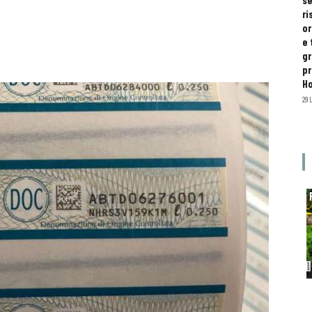
se
ri
or
e 
gr
pr
H
29 