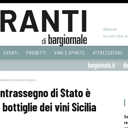
Abbonati
Iscriviti alla n
EVENTI
PRODOTTI
VINO E SPIRITS
ATTREZZATURE
esente anche sulle bottiglie...
ontrassegno di Stato è
ottiglie dei vini Sicilia
S
ra