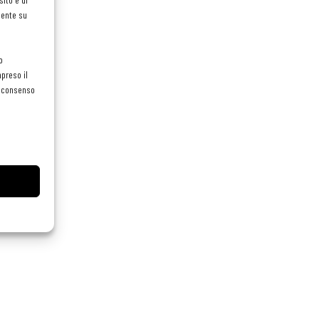
mente su
o
preso il
el consenso