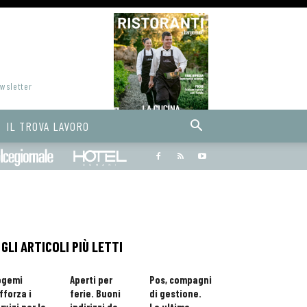
ewsletter
IL TROVA LAVORO
Bargiornale
dolcegiornale
Hoteldomani
GLI ARTICOLI PIÙ LETTI
ogemi
Aperti per
Pos, compagni
fforza i
ferie. Buoni
di gestione.