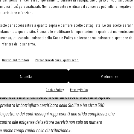
nunci (non) personalizzati. Non acconsentire o ritirare il consenso può influire negativa
o di Tutela Vini Doc Sicilia
presieduto da
Antonio Rallo
.
tteristiche e funzioni.
sotto per acconsentire a quanto sopra o per fare scelte dettagliate. Le tue scelte sarann
le chiave in riferimento all'attività del Consorzio vini Doc Sicilia -
olamente a questo sito. È possibile modificare le impostazioni in qualsiasi momento, com
la tutela, l'introduzione dal 1° gennaio 2022 delle fascette di Stato
consenso, utilizzando i pulsanti della Cookie Policy o cliccando sul pulsante di gestione d
 tracciabilità di tutte le fasi della vita delle nostre bottiglie. La
 inferiore dello schermo.
ia il lavoro delle aziende vitivinicole dell’isola, dall'altro impone
Gestisci 1771 fornitori
Per saperne di più su questi scopi
e contrasta al meglio le possibili contraffazioni e così tutela sia i
lla Doc Sicilia.»
Accetta
Preferenze
Cookie Policy
Privacy Policy
nale del vino e dell’olio, il cui direttore Gaetano Aprile
rodotto imbottigliato certificato della Sicilia e ha circa 500
 la gestione dei contrassegni rappresenti una sfida complessa, che
incontro alle esigenze del settore servirà non solo un numero
e anche tempi rapidi nella distribuzione».