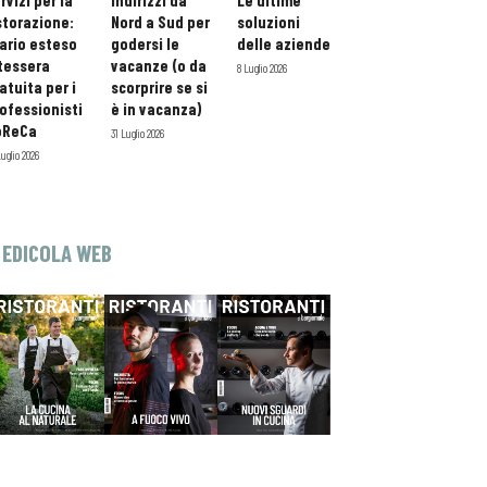
rvizi per la
indirizzi da
Le ultime
storazione:
Nord a Sud per
soluzioni
ario esteso
godersi le
delle aziende
tessera
vacanze (o da
8 Luglio 2026
atuita per i
scorprire se si
ofessionisti
è in vacanza)
oReCa
31 Luglio 2026
Luglio 2026
EDICOLA WEB