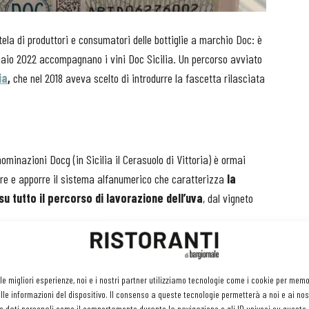
tela di produttori e consumatori delle bottiglie a marchio Doc: è
nnaio 2022 accompagnano i vini Doc Sicilia. Un percorso avviato
ia
,
che nel 2018 aveva scelto di introdurre la fascetta rilasciata
nominazioni Docg (in Sicilia il Cerasuolo di Vittoria) è ormai
tare e apporre il sistema alfanumerico che caratterizza
la
u tutto il percorso di lavorazione dell’uva
, dal vigneto
archio Doc Sicilia vendute in Europa e nel mondo, aumenta i
prio del nome della Denominazione nei mercati esteri.
 le migliori esperienze, noi e i nostri partner utilizziamo tecnologie come i cookie per mem
le informazioni del dispositivo. Il consenso a queste tecnologie permetterà a noi e ai nos
e dati personali come il comportamento durante la navigazione o gli ID univoci su questo s