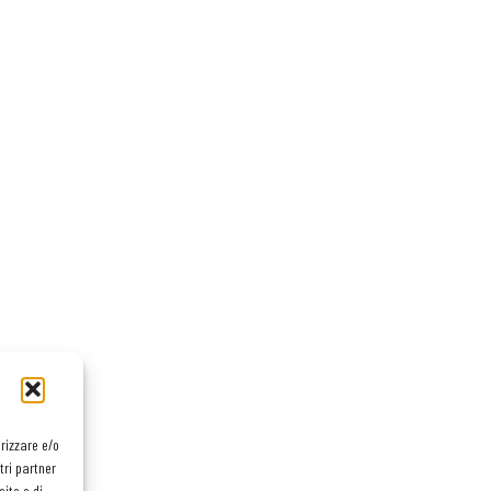
orizzare e/o
tri partner
ito e di