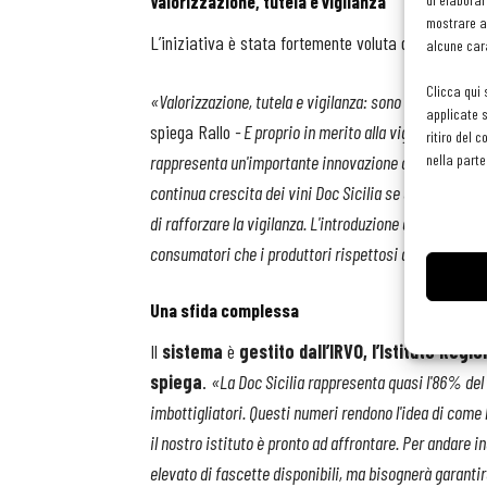
Valorizzazione, tutela e vigilanza
mostrare an
L’iniziativa è stata fortemente voluta dal
Consorzi
alcune cara
Clicca qui 
«Valorizzazione, tutela e vigilanza: sono queste le paro
applicate s
spiega Rallo
- E proprio in merito alla vigilanza ed al
ritiro del 
rappresenta un'importante innovazione che garantisce la
nella parte
continua crescita dei vini Doc Sicilia se da un lato prem
di rafforzare la vigilanza. L'introduzione delle fascett
consumatori che i produttori rispettosi delle regole de
Una sfida complessa
Il
sistema
è
gestito dall’IRVO, l’Istituto Regio
spiega
.
«La Doc Sicilia
rappresenta quasi l'86% del p
imbottigliatori. Questi numeri rendono l'idea di come
il nostro istituto è pronto ad affrontare. Per andare 
elevato di fascette disponibili, ma bisognerà garantir