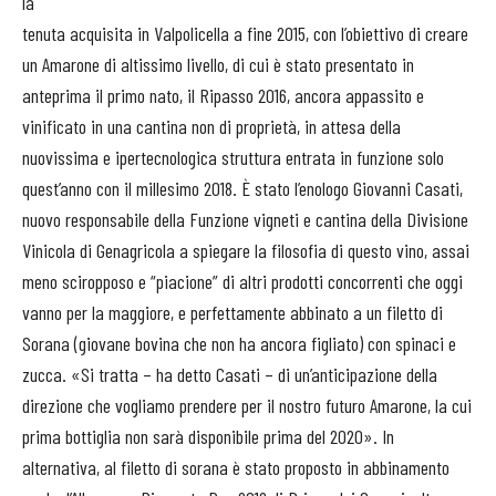
la
tenuta acquisita in Valpolicella a fine 2015, con l’obiettivo di creare
un Amarone di altissimo livello, di cui è stato presentato in
anteprima il primo nato, il Ripasso 2016, ancora appassito e
vinificato in una cantina non di proprietà, in attesa della
nuovissima e ipertecnologica struttura entrata in funzione solo
quest’anno con il millesimo 2018. È stato l’enologo Giovanni Casati,
nuovo responsabile della Funzione vigneti e cantina della Divisione
Vinicola di Genagricola a spiegare la filosofia di questo vino, assai
meno sciropposo e “piacione” di altri prodotti concorrenti che oggi
vanno per la maggiore, e perfettamente abbinato a un filetto di
Sorana (giovane bovina che non ha ancora figliato) con spinaci e
zucca. «Si tratta – ha detto Casati – di un’anticipazione della
direzione che vogliamo prendere per il nostro futuro Amarone, la cui
prima bottiglia non sarà disponibile prima del 2020». In
alternativa, al filetto di sorana è stato proposto in abbinamento