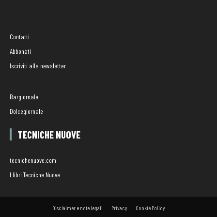
Contatti
Abbonati
Iscriviti alla newsletter
Bargiornale
Dolcegiornale
TECNICHE NUOVE
tecnichenuove.com
I libri Tecniche Nuove
Disclaimer e note legali
Privacy
Cookie Policy