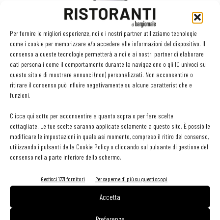
Per fornire le migliori esperienze, noi e i nostri partner utilizziamo tecnologie
come i cookie per memorizzare e/o accedere alle informazioni del dispositivo. Il
consenso a queste tecnologie permetterà a noi e ai nostri partner di elaborare
Neri, metodo classico a base di Schioppettino 100%, e il Prosecco
dati personali come il comportamento durante la navigazione o gli ID univoci su
questo sito e di mostrare annunci (non) personalizzati. Non acconsentire o
Doc Millesimato 2017 di Tenuta Sant’Anna sono stati abbinati al
ritirare il consenso può influire negativamente su alcune caratteristiche e
finger food di aperitivo, mentre la battuta di ricciola, puntarelle,
funzioni.
alici e pepe rosa ha visto l’accompagnamento dello
Clicca qui sotto per acconsentire a quanto sopra o per fare scelte
Chardonnay Piemonte Doc 2017 di Bricco dei Guazzi e della Ribolla
dettagliate. Le tue scelte saranno applicate solamente a questo sito. È possibile
Gialla Cof Doc 2017 di Torre Rosazza.
modificare le impostazioni in qualsiasi momento, compreso il ritiro del consenso,
utilizzando i pulsanti della Cookie Policy o cliccando sul pulsante di gestione del
consenso nella parte inferiore dello schermo.
Investimenti
Durante l’incontro è intervenuto anche l’amministratore delegato di
Gestisci 1771 fornitori
Per saperne di più su questi scopi
Genagricola, Alessandro Marchionne, che ha sottolineato gli
Accetta
investimenti compiuti dal gruppo, di cui la parte vitivinicola copre
Preferenze