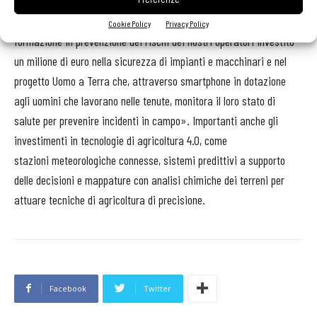
soltanto il 5% della produzione. «Nell’ultimo triennio – ha
detto Marchionne – abbiamo messo in campo più di 7.000 ore di
Cookie Policy
Privacy Policy
formazione in prevenzione dei rischi dei nostri operatori investito
un milione di euro nella sicurezza di impianti e macchinari e nel
progetto Uomo a Terra che, attraverso smartphone in dotazione
agli uomini che lavorano nelle tenute, monitora il loro stato di
salute per prevenire incidenti in campo». Importanti anche gli
investimenti in tecnologie di agricoltura 4.0, come
stazioni meteorologiche connesse, sistemi predittivi a supporto
delle decisioni e mappature con analisi chimiche dei terreni per
attuare tecniche di agricoltura di precisione.
Facebook
Twitter