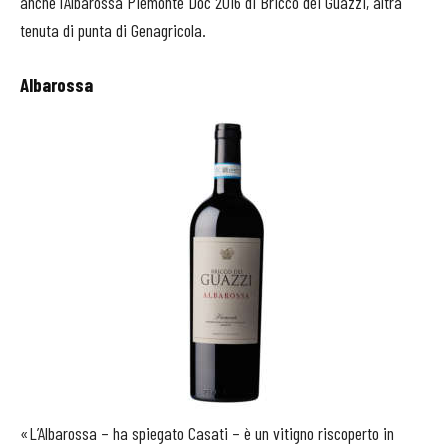
anche l’Albarossa Piemonte Doc 2016 di Bricco dei Guazzi, altra
tenuta di punta di Genagricola.
Albarossa
«L’Albarossa – ha spiegato Casati – è un vitigno riscoperto in