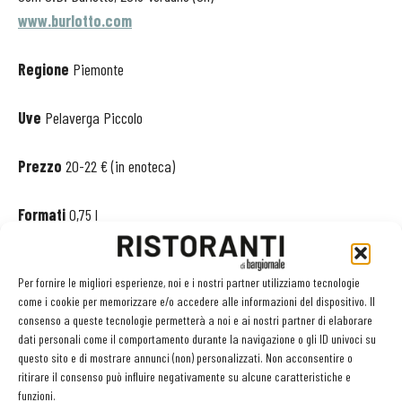
www.burlotto.com
Regione
Piemonte
Uve
Pelaverga Piccolo
Prezzo
20-22 € (in enoteca)
Formati
0,75 l
Alcol
14 %
Per fornire le migliori esperienze, noi e i nostri partner utilizziamo tecnologie
come i cookie per memorizzare e/o accedere alle informazioni del dispositivo. Il
consenso a queste tecnologie permetterà a noi e ai nostri partner di elaborare
TAG
GB Burlotto
Verduno Pelaverga
dati personali come il comportamento durante la navigazione o gli ID univoci su
questo sito e di mostrare annunci (non) personalizzati. Non acconsentire o
ritirare il consenso può influire negativamente su alcune caratteristiche e
funzioni.