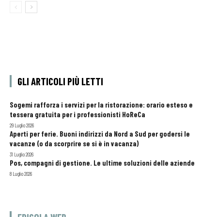
GLI ARTICOLI PIÙ LETTI
Sogemi rafforza i servizi per la ristorazione: orario esteso e
tessera gratuita per i professionisti HoReCa
29 Luglio 2026
Aperti per ferie. Buoni indirizzi da Nord a Sud per godersi le
vacanze (o da scorprire se si è in vacanza)
31 Luglio 2026
Pos, compagni di gestione. Le ultime soluzioni delle aziende
8 Luglio 2026