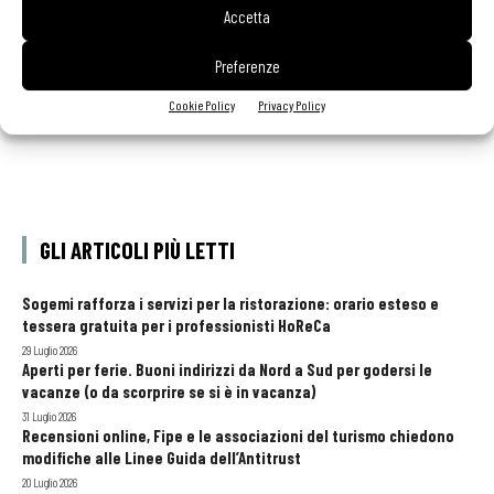
Accetta
Preferenze
Cookie Policy
Privacy Policy
GLI ARTICOLI PIÙ LETTI
Sogemi rafforza i servizi per la ristorazione: orario esteso e
tessera gratuita per i professionisti HoReCa
29 Luglio 2026
Aperti per ferie. Buoni indirizzi da Nord a Sud per godersi le
vacanze (o da scorprire se si è in vacanza)
31 Luglio 2026
Recensioni online, Fipe e le associazioni del turismo chiedono
modifiche alle Linee Guida dell’Antitrust
20 Luglio 2026