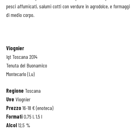
pesci affumicati, salumi cotti con verdure in agrodolce, e formaggi
di medio corpo.
Viognier
Igt Toscana 2014
Tenuta del Buonamico
Montecarlo (Lu)
Regione
Toscana
Uve
Viognier
Prezzo
16-18 € (enoteca)
Formati
0,75 l, 1,5 l
Alcol
12,5 %