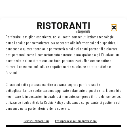
Facebook
Twitter
Per fornire le migliori esperienze, noi e i nostri partner utilizziamo tecnologie
come i cookie per memorizzare e/o accedere alle informazioni del dispositivo. Il
consenso a queste tecnologie permetterà a noi e ai nostri partner di elaborare
LEGGI ANCHE
dati personali come il comportamento durante la navigazione o gli ID univoci su
questo sito e di mostrare annunci (non) personalizzati. Non acconsentire o
Export del vino in frenata: dazi Usa e domanda
ritirare il consenso può influire negativamente su alcune caratteristiche e
debole pesano sulle denominazioni europee
funzioni.
Clicca qui sotto per acconsentire a quanto sopra o per fare scelte
dettagliate. Le tue scelte saranno applicate solamente a questo sito. È possibile
Bisol1542 Brut, Valdobbiadene Prosecco Superiore
modificare le impostazioni in qualsiasi momento, compreso il ritiro del consenso,
Docg, Bisol
utilizzando i pulsanti della Cookie Policy o cliccando sul pulsante di gestione del
consenso nella parte inferiore dello schermo.
Morellino del Cuore 2026: selezionati i dieci vini
Gestisci 1771 fornitori
Per saperne di più su questi scopi
simbolo della denominazione