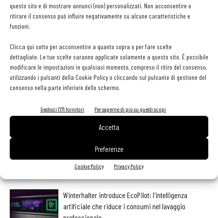
(ConnectedCooking.com). Inoltre, fino a tre apparecchi il suo
questo sito e di mostrare annunci (non) personalizzati. Non acconsentire o
utilizzo è gratuito.
ritirare il consenso può influire negativamente su alcune caratteristiche e
funzioni.
Clicca qui sotto per acconsentire a quanto sopra o per fare scelte
dettagliate. Le tue scelte saranno applicate solamente a questo sito. È possibile
modificare le impostazioni in qualsiasi momento, compreso il ritiro del consenso,
Facebook
Twitter
utilizzando i pulsanti della Cookie Policy o cliccando sul pulsante di gestione del
consenso nella parte inferiore dello schermo.
Gestisci 1771 fornitori
Per saperne di più su questi scopi
LEGGI ANCHE
Accetta
Pos, compagni di gestione. Le ultime soluzioni delle
Preferenze
aziende
Cookie Policy
Privacy Policy
Winterhalter introduce EcoPilot: l’intelligenza
artificiale che riduce i consumi nel lavaggio
professionale