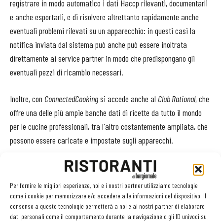
registrare in modo automatico i dati Haccp rilevanti, documentarli
e anche esportarli, e di risolvere altrettanto rapidamente anche
eventuali problemi rilevati su un apparecchio: in questi casi la
notifica inviata dal sistema può anche può essere inoltrata
direttamente ai service partner in modo che predispongano gli
eventuali pezzi di ricambio necessari.
Inoltre, con
ConnectedCooking
si accede anche al
Club Rational
, che
offre una delle più ampie banche dati di ricette da tutto il mondo
per le cucine professionali, tra l'altro costantemente ampliata, che
possono essere caricate e impostate sugli apparecchi.
Semplice da utilizzare, grazie all’intuitività dell’interfaccia che con
semplici e pochi click permette di effettuare tutte le diverse
Per fornire le migliori esperienze, noi e i nostri partner utilizziamo tecnologie
operazioni,
ConnectedCooking
si attiva semplicemente collegando
come i cookie per memorizzare e/o accedere alle informazioni del dispositivo. Il
consenso a queste tecnologie permetterà a noi e ai nostri partner di elaborare
alla rete un apparecchio Rational e registrandosi al sito dedicato
dati personali come il comportamento durante la navigazione o gli ID univoci su