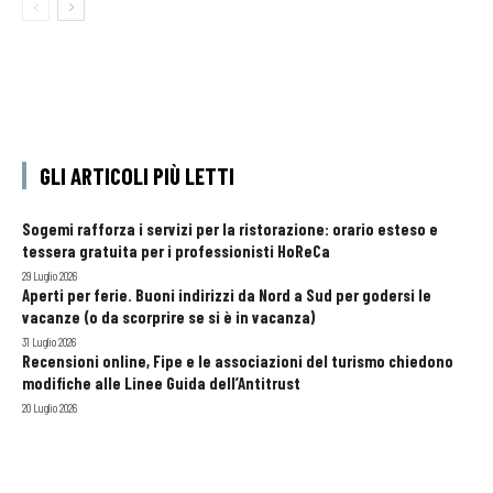
GLI ARTICOLI PIÙ LETTI
Sogemi rafforza i servizi per la ristorazione: orario esteso e
tessera gratuita per i professionisti HoReCa
29 Luglio 2026
Aperti per ferie. Buoni indirizzi da Nord a Sud per godersi le
vacanze (o da scorprire se si è in vacanza)
31 Luglio 2026
Recensioni online, Fipe e le associazioni del turismo chiedono
modifiche alle Linee Guida dell’Antitrust
20 Luglio 2026