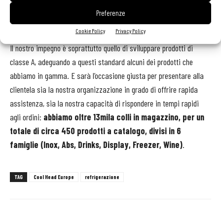
nera della scocca che possiamo realizzare sulle macchine.
Preferenze
Cookie Policy
Privacy Policy
Quali sono le novità che avete presentato a Host 2019 a Milano?
Il nostro impegno è soprattutto quello di sviluppare prodotti di
classe A, adeguando a questi standard alcuni dei prodotti che
abbiamo in gamma. E sarà l’occasione giusta per presentare alla
clientela sia la nostra organizzazione in grado di offrire rapida
assistenza, sia la nostra capacità di rispondere in tempi rapidi
agli ordini:
abbiamo oltre 13mila colli in magazzino, per un
totale di circa 450 prodotti a catalogo, divisi in 6
famiglie (Inox, Abs, Drinks, Display, Freezer, Wine)
.
TAG
Cool Head Europe
refrigerazione