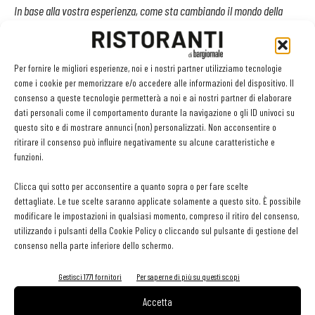
In base alla vostra esperienza, come sta cambiando il mondo della
ristorazione e quali nuove esigenze emergono?
Si nota una sempre
crescente richiesta di miniaturizzazione
delle attrezzature
, esigenza alla quale siamo ben preparati a
Per fornire le migliori esperienze, noi e i nostri partner utilizziamo tecnologie
come i cookie per memorizzare e/o accedere alle informazioni del dispositivo. Il
rispondere, con prodotti di minore profondità e altezza
.
consenso a queste tecnologie permetterà a noi e ai nostri partner di elaborare
La realtà è che in molti locali c’è una minore disponibilità di spazio
dati personali come il comportamento durante la navigazione o gli ID univoci su
in cucina, a beneficio della sala, magari per avere qualche coperto
questo sito e di mostrare annunci (non) personalizzati. Non acconsentire o
ritirare il consenso può influire negativamente su alcune caratteristiche e
in più. Faccio un esempio: i tavoli refrigerati di solito sono
funzioni.
composti da tre elementi e il motore; noi abbiamo progettato un
tavolo refrigerato con motore remoto, per risparmiare spazio. Per il
Clicca qui sotto per acconsentire a quanto sopra o per fare scelte
dettagliate. Le tue scelte saranno applicate solamente a questo sito. È possibile
prossimo anno avremo disponibile anche una terza profondità,
modificare le impostazioni in qualsiasi momento, compreso il ritiro del consenso,
rispetto alle due che sono ora in catalogo. Per la stessa ragione ci
utilizzando i pulsanti della Cookie Policy o cliccando sul pulsante di gestione del
sono attrezzature che dalla cucina passano alla sala;
quello che
consenso nella parte inferiore dello schermo.
ci viene richiesto sono macchine che riescano a essere
Gestisci 1771 fornitori
Per saperne di più su questi scopi
coerenti con gli arredi della sala, in particolare si lavora
Accetta
sui rivestimenti
. Piace molto, ad esempio, un tipo di sabbiatura