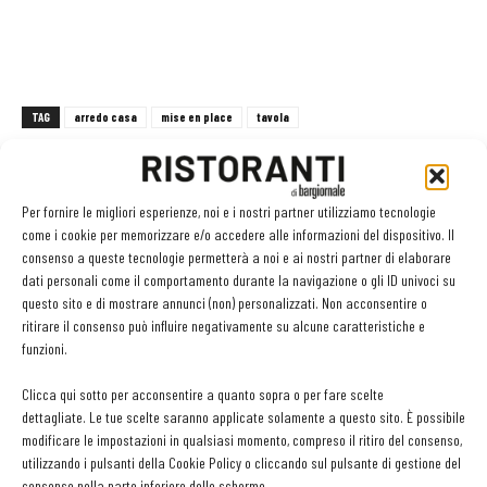
TAG
arredo casa
mise en place
tavola
Per fornire le migliori esperienze, noi e i nostri partner utilizziamo tecnologie
come i cookie per memorizzare e/o accedere alle informazioni del dispositivo. Il
Facebook
Twitter
consenso a queste tecnologie permetterà a noi e ai nostri partner di elaborare
dati personali come il comportamento durante la navigazione o gli ID univoci su
questo sito e di mostrare annunci (non) personalizzati. Non acconsentire o
ritirare il consenso può influire negativamente su alcune caratteristiche e
LEGGI ANCHE
funzioni.
Clicca qui sotto per acconsentire a quanto sopra o per fare scelte
Pos, compagni di gestione. Le ultime soluzioni delle
dettagliate. Le tue scelte saranno applicate solamente a questo sito. È possibile
aziende
modificare le impostazioni in qualsiasi momento, compreso il ritiro del consenso,
utilizzando i pulsanti della Cookie Policy o cliccando sul pulsante di gestione del
consenso nella parte inferiore dello schermo.