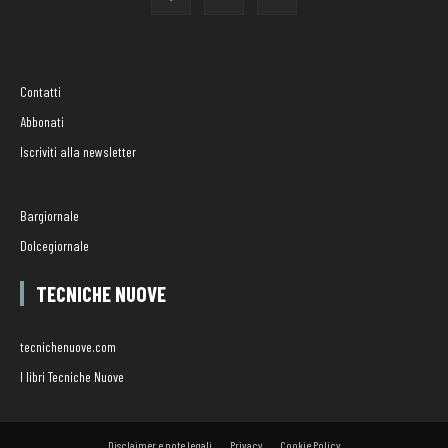
Contatti
Abbonati
Iscriviti alla newsletter
Bargiornale
Dolcegiornale
TECNICHE NUOVE
tecnichenuove.com
I libri Tecniche Nuove
Disclaimer e note legali
Privacy
Cookie Policy