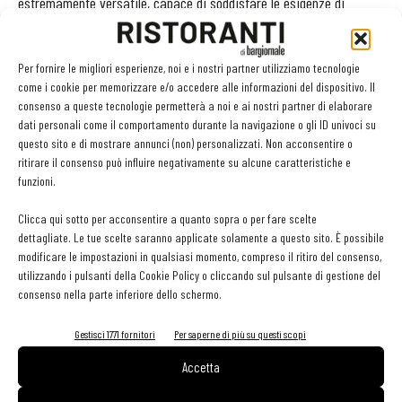
estremamente versatile, capace di soddisfare le esigenze di
sanificazione delle superfici di un’ampia gamma di ambienti in
molteplici contesti, ristoranti, bar e locali pubblici inclusi
Per fornire le migliori esperienze, noi e i nostri partner utilizziamo tecnologie
ovviamente. Installando, quindi, un unico Sistema di fissaggio e
come i cookie per memorizzare e/o accedere alle informazioni del dispositivo. Il
supporto modulare di base si può scaldare a infrarossi, raffrescare
consenso a queste tecnologie permetterà a noi e ai nostri partner di elaborare
dati personali come il comportamento durante la navigazione o gli ID univoci su
con nebulizzazione d’acqua e ora anche sanificare.
questo sito e di mostrare annunci (non) personalizzati. Non acconsentire o
ritirare il consenso può influire negativamente su alcune caratteristiche e
funzioni.
Clicca qui sotto per acconsentire a quanto sopra o per fare scelte
Qui tante altre soluzioni tecnologiche per il tuo locale
dettagliate. Le tue scelte saranno applicate solamente a questo sito. È possibile
modificare le impostazioni in qualsiasi momento, compreso il ritiro del consenso,
utilizzando i pulsanti della Cookie Policy o cliccando sul pulsante di gestione del
consenso nella parte inferiore dello schermo.
Gestisci 1771 fornitori
Per saperne di più su questi scopi
Accetta
Facebook
Twitter