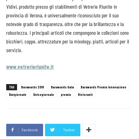
Vidivi, prodotto presso gli stabilimenti di Vetrerie Riunite in
provincia di Verona, è universalmente riconosciuto per il suo
notevole grado di trasparenza, oltre che per la brillantezza e la
robustezza. I principali articoli che compongono le collezioni sono
bicchieri, coppe, attrezzature per la mixology, piatti, articoli per il
servizio.
www.vetrerieriunite.it
TAG
Barawards 2019
Barawards Gala
Barawards Premio Innovazione
Bargiornale
Dolcegiornale
premio
Ristoranti
Facebook
Twitter