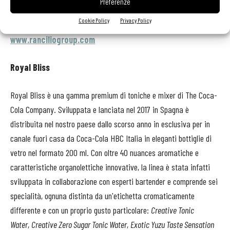
Preferenze
Specialty.
Cookie Policy
Privacy Policy
www.ranciliogroup.com
Royal Bliss
Royal Bliss è una gamma premium di toniche e mixer di The Coca-
Cola Company. Sviluppata e lanciata nel 2017 in Spagna è
distribuita nel nostro paese dallo scorso anno in esclusiva per in
canale fuori casa da Coca-Cola HBC Italia in eleganti bottiglie di
vetro nel formato 200 ml. Con oltre 40 nuances aromatiche e
caratteristiche organolettiche innovative, la linea è stata infatti
sviluppata in collaborazione con esperti bartender e comprende sei
specialità, ognuna distinta da un'etichetta cromaticamente
differente e con un proprio gusto particolare:
Creative Tonic
Water
,
Creative Zero Sugar Tonic Water
,
Exotic Yuzu Taste Sensation