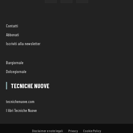
Contatti
Abbonati
Iscriviti alla newsletter
Bargiornale
Dolcegiornale
TECNICHE NUOVE
tecnichenuove.com
I libri Tecniche Nuove
Disclaimer e note legali
Privacy
Cookie Policy