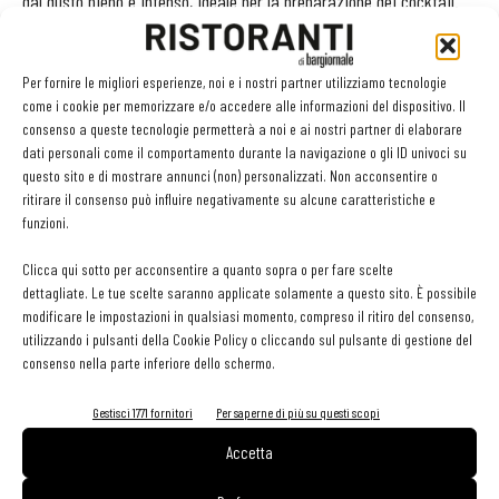
dal gusto pieno e intenso, ideale per la preparazione dei cocktail.
Con il nuovo sistema a capsule Flexicup, inoltre, garantisce un
prodotto di alta qualità anche ai locali con consumi ridotti di caffè
Per fornire le migliori esperienze, noi e i nostri partner utilizziamo tecnologie
e privi di un barista professionista.
come i cookie per memorizzare e/o accedere alle informazioni del dispositivo. Il
consenso a queste tecnologie permetterà a noi e ai nostri partner di elaborare
kimbo.it
dati personali come il comportamento durante la navigazione o gli ID univoci su
questo sito e di mostrare annunci (non) personalizzati. Non acconsentire o
ritirare il consenso può influire negativamente su alcune caratteristiche e
Rancilio Group
funzioni.
Clicca qui sotto per acconsentire a quanto sopra o per fare scelte
Rancilio Group è un'azienda internazionale che produce e
dettagliate. Le tue scelte saranno applicate solamente a questo sito. È possibile
commercializza macchine per caffè professionali. Con sede a
modificare le impostazioni in qualsiasi momento, compreso il ritiro del consenso,
Villastanza di Parabiago (Milano), è presente in oltre 100 paesi nel
utilizzando i pulsanti della Cookie Policy o cliccando sul pulsante di gestione del
consenso nella parte inferiore dello schermo.
mondo con 5 filiali, 2 centri di ricerca e un network vendite. La
gamma di prodotti include le macchine per caffè tradizionali a
Gestisci 1771 fornitori
Per saperne di più su questi scopi
marchio Rancilio, le superautomatiche Egro, una “Linea Casa” e i
Accetta
macinadosatori Kryo. Quest’anno Rancilio Group ha debuttato nel
segmento dello specialty coffee con il nuovo marchio Rancilio