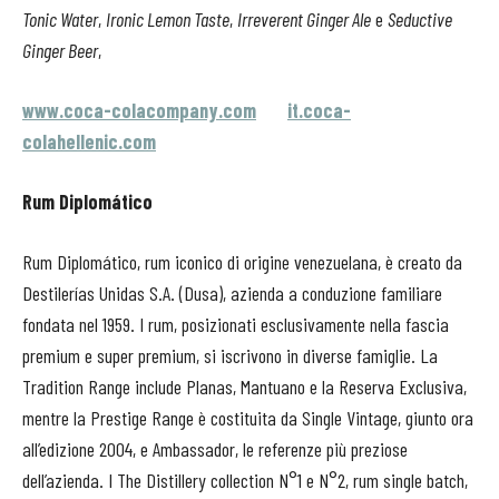
Tonic Water
,
Ironic Lemon Taste
,
Irreverent Ginger Ale
e
Seductive
Ginger Beer
,
www.coca-colacompany.com
it.coca-
colahellenic.com
Rum Diplomático
Rum Diplomático, rum iconico di origine venezuelana, è creato da
Destilerías Unidas S.A. (Dusa), azienda a conduzione familiare
fondata nel 1959. I rum, posizionati esclusivamente nella fascia
premium e super premium, si iscrivono in diverse famiglie. La
Tradition Range include Planas, Mantuano e la Reserva Exclusiva,
mentre la Prestige Range è costituita da Single Vintage, giunto ora
all’edizione 2004, e Ambassador, le referenze più preziose
dell’azienda. I The Distillery collection N°1 e N°2, rum single batch,