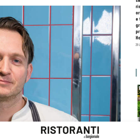
se
ri
or
e 
gr
pr
H
29 