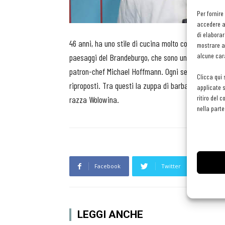
Per fornire
accedere al
di elaborar
46 anni, ha uno stile di cucina molto concentrato su p
mostrare an
alcune cara
paesaggi del Brandeburgo, che sono un retaggio deg
patron-chef Michael Hoffmann. Ogni settimana cambi
Clicca qui 
riproposti. Tra questi la zuppa di barbabietole, il r
applicate s
ritiro del 
razza Wolowina.
nella parte
Facebook
Twitter
L
LEGGI ANCHE