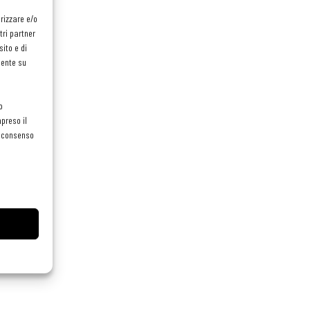
orizzare e/o
tri partner
ito e di
mente su
o
preso il
el consenso