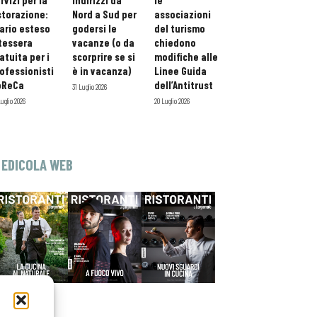
rvizi per la
indirizzi da
le
storazione:
Nord a Sud per
associazioni
ario esteso
godersi le
del turismo
tessera
vacanze (o da
chiedono
atuita per i
scorprire se si
modifiche alle
ofessionisti
è in vacanza)
Linee Guida
oReCa
dell’Antitrust
31 Luglio 2026
Luglio 2026
20 Luglio 2026
EDICOLA WEB