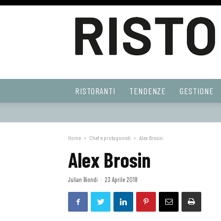
Ristoranti
RISTORANTI
TENDENZE
GESTIONE
Web
Home
Chef e protagonisti
Alex Brosin
Alex Brosin
Julian Biondi
-
23 Aprile 2018