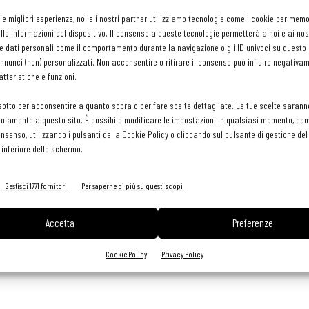
 le migliori esperienze, noi e i nostri partner utilizziamo tecnologie come i cookie per mem
le informazioni del dispositivo. Il consenso a queste tecnologie permetterà a noi e ai nos
e dati personali come il comportamento durante la navigazione o gli ID univoci su questo s
iatti freschi e stagionali. Si ispira ai quartieri berlinesi e ai
nunci (non) personalizzati. Non acconsentire o ritirare il consenso può influire negativa
tteristiche e funzioni.
li anni passati al Margaux (una stella michelin) accanto al
a il proprio menu, ma alcuni piatti forti vengono spesso
sotto per acconsentire a quanto sopra o per fare scelte dettagliate. Le tue scelte sarann
isotto alla zucca e radicchio grigliato e la polenta con bistecca di
olamente a questo sito. È possibile modificare le impostazioni in qualsiasi momento, com
consenso, utilizzando i pulsanti della Cookie Policy o cliccando sul pulsante di gestione d
 inferiore dello schermo.
Gestisci 1771 fornitori
Per saperne di più su questi scopi
Accetta
Preferenze
inkedin
Pinterest
Email
Cookie Policy
Privacy Policy