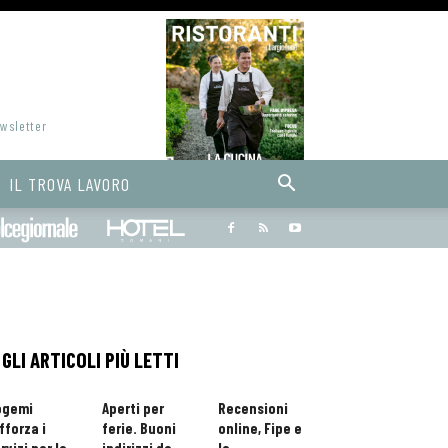
ewsletter
IL TROVA LAVORO
Bargiornale
dolcegiornale
Hoteldomani
GLI ARTICOLI PIÙ LETTI
ogemi
Aperti per
Recensioni
fforza i
ferie. Buoni
online, Fipe e