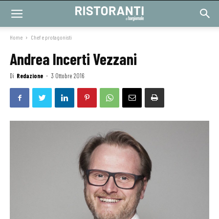
Home
Chef e protagonisti
Andrea Incerti Vezzani
Di
Redazione
-
3 Ottobre 2016