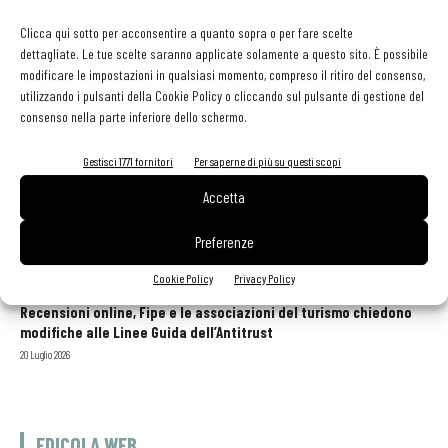
Clicca qui sotto per acconsentire a quanto sopra o per fare scelte
dettagliate. Le tue scelte saranno applicate solamente a questo sito. È possibile
modificare le impostazioni in qualsiasi momento, compreso il ritiro del consenso,
utilizzando i pulsanti della Cookie Policy o cliccando sul pulsante di gestione del
consenso nella parte inferiore dello schermo.
GLI ARTICOLI PIÙ LETTI
Gestisci 1771 fornitori
Per saperne di più su questi scopi
Sogemi rafforza i servizi per la ristorazione: orario esteso e
Accetta
tessera gratuita per i professionisti HoReCa
29 Luglio 2026
Preferenze
Aperti per ferie. Buoni indirizzi da Nord a Sud per godersi le
vacanze (o da scorprire se si è in vacanza)
Cookie Policy
Privacy Policy
31 Luglio 2026
Recensioni online, Fipe e le associazioni del turismo chiedono
modifiche alle Linee Guida dell’Antitrust
20 Luglio 2026
EDICOLA WEB