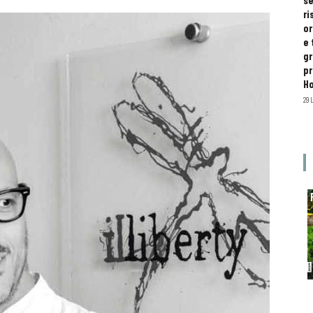
se
ri
or
e 
gr
pr
H
29 