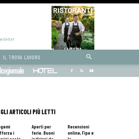
ewsletter
IL TROVA LAVORO
Bargiornale
dolcegiornale
Hoteldomani
GLI ARTICOLI PIÙ LETTI
ogemi
Aperti per
Recensioni
fforza i
ferie. Buoni
online, Fipe e