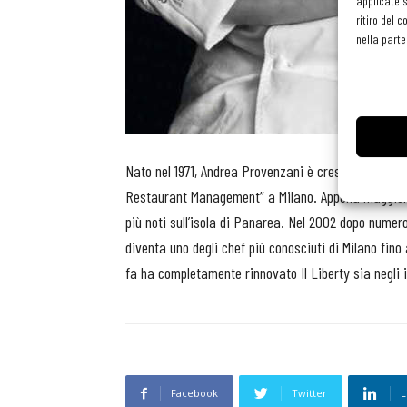
applicate s
ritiro del 
nella parte
Nato nel 1971, Andrea Provenzani è cresciuto tra le
Restaurant Management” a Milano. Appena maggiorenn
più noti sull’isola di Panarea. Nel 2002 dopo numero
diventa uno degli chef più conosciuti di Milano fino
fa ha completamente rinnovato Il Liberty sia negli i
Facebook
Twitter
L