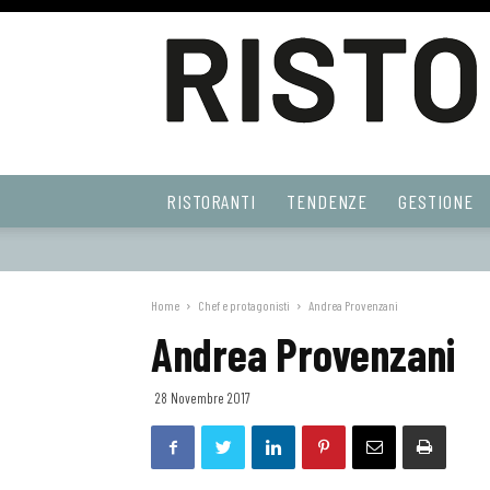
Ristoranti
RISTORANTI
TENDENZE
GESTIONE
Web
Home
Chef e protagonisti
Andrea Provenzani
Andrea Provenzani
28 Novembre 2017