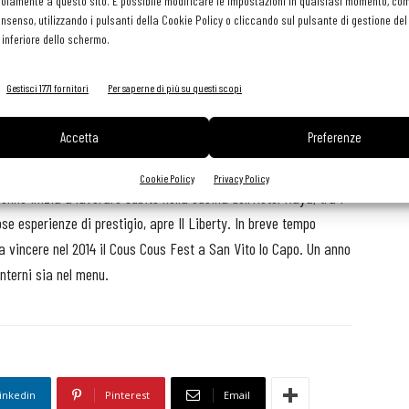
olamente a questo sito. È possibile modificare le impostazioni in qualsiasi momento, com
consenso, utilizzando i pulsanti della Cookie Policy o cliccando sul pulsante di gestione d
 inferiore dello schermo.
Gestisci 1771 fornitori
Per saperne di più su questi scopi
Accetta
Preferenze
 lasagne e i cappelletti di mamma per poi formarsi in “Hotel &
Cookie Policy
Privacy Policy
e inizia a lavorare subito nella cucina dell’Hotel Raya, tra i
se esperienze di prestigio, apre Il Liberty. In breve tempo
 a vincere nel 2014 il Cous Cous Fest a San Vito lo Capo. Un anno
nterni sia nel menu.
inkedin
Pinterest
Email