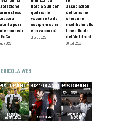
rvizi per la
indirizzi da
le
storazione:
Nord a Sud per
associazioni
ario esteso
godersi le
del turismo
tessera
vacanze (o da
chiedono
atuita per i
scorprire se si
modifiche alle
ofessionisti
è in vacanza)
Linee Guida
oReCa
dell’Antitrust
31 Luglio 2026
Luglio 2026
20 Luglio 2026
EDICOLA WEB