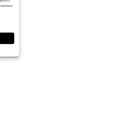
preso il
el consenso