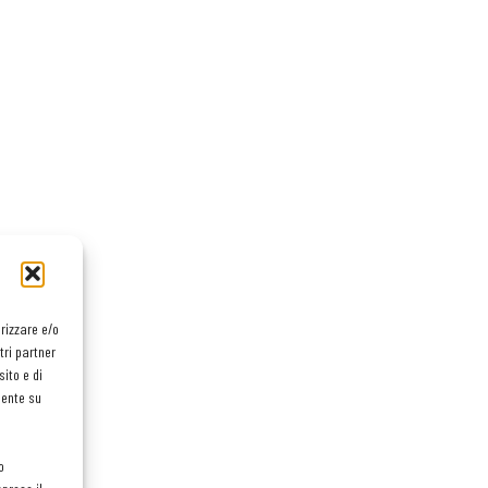
orizzare e/o
tri partner
ito e di
mente su
o