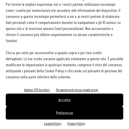
Per fornire le migliori esperienze, noi e i nostri partner utilizziamo tecnologie
Kim Ki
come i cookie per memorizzare e/o accedere alle informazioni del dispositivo. Il
consenso a queste tecnologie permetterà a noi e ai nostri partner di elaborare
dati personali come il comportamento durante la navigazione o gli ID univoci su
questo sito e di mostrare annunci (non) personalizzati. Non acconsentire o
Giuseppe Auricchio
ritirare il consenso può influire negativamente su alcune caratteristiche e
funzioni.
Clicca qui sotto per acconsentire a quanto sopra o per fare scelte
dettagliate. Le tue scelte saranno applicate solamente a questo sito. È possibile
Ciccio Sultano diventa Cavaliere al Merito della
modificare le impostazioni in qualsiasi momento, compreso il ritiro del consenso,
Repubblica Italiana
utilizzando i pulsanti della Cookie Policy o cliccando sul pulsante di gestione del
consenso nella parte inferiore dello schermo.
Gestisci 1771 fornitori
Per saperne di più su questi scopi
Accetta
Preferenze
Cookie Policy
Privacy Policy