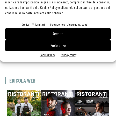
GLI ARTICOLI PIÙ LETTI
modificare le impostazioni in qualsiasi momento, compreso il ritiro del consenso,
utilizzando i pulsanti della Cookie Policy o cliccando sul pulsante di gestione del
consenso nella parte inferiore dello schermo.
Sogemi rafforza i servizi per la ristorazione: orario esteso e
tessera gratuita per i professionisti HoReCa
Gestisci 1771 fornitori
Per saperne di più su questi scopi
29 Luglio 2026
Aperti per ferie. Buoni indirizzi da Nord a Sud per godersi le
Accetta
vacanze (o da scorprire se si è in vacanza)
31 Luglio 2026
Preferenze
Recensioni online, Fipe e le associazioni del turismo chiedono
modifiche alle Linee Guida dell’Antitrust
Cookie Policy
Privacy Policy
20 Luglio 2026
EDICOLA WEB