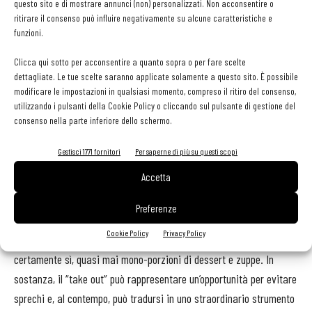
questo sito e di mostrare annunci (non) personalizzati. Non acconsentire o
estrema attenzione alla “sensibilità” del cliente, ma è anche
ritirare il consenso può influire negativamente su alcune caratteristiche e
importantissimo differenziarsi. Non si può, ad esempio, predisporre
funzioni.
le pietanze in un normale contenitore in alluminio e chiudere il tutto
Clicca qui sotto per acconsentire a quanto sopra o per fare scelte
con la pellicola alimentare; non si può nemmeno consegnare ai
dettagliate. Le tue scelte saranno applicate solamente a questo sito. È possibile
clienti la classica busta di plastica, con all’interno i contenitori con
modificare le impostazioni in qualsiasi momento, compreso il ritiro del consenso,
le pietanze. Si possono definire alcune regole di base per garantire
utilizzando i pulsanti della Cookie Policy o cliccando sul pulsante di gestione del
consenso nella parte inferiore dello schermo.
un servizio “take out” di qualità, in grado non solo di farsi ricordare
ma, soprattutto, di distinguersi. La borsa, innanzitutto, deve essere
Gestisci 1771 fornitori
Per saperne di più su questi scopi
“speciale”, un elemento distintivo del locale esattamente come il
Accetta
contenitore del cibo, che deve essere “griffato” e riutilizzabile. Il
doggy bag può anche essere utilizzato per promuovere servizi di
Preferenze
take away o di catering. Naturalmente non tutti gli avanzi possono
Cookie Policy
Privacy Policy
essere portati a casa: il vino e le pietanze di carne e pesce
certamente sì, quasi mai mono-porzioni di dessert e zuppe. In
sostanza, il “take out” può rappresentare un’opportunità per evitare
sprechi e, al contempo, può tradursi in uno straordinario strumento