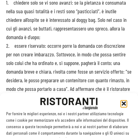
1. chiedere solo se vi sono avanzi: se la pietanza è consumata
nella sua quasi totalità e i resti sono “pasticciati”, è inutile
chiedere all’ospite se è interessato al doggy bag. Solo nel caso in
cui gli avanzi, se buttati, rappresentassero uno spreco, allora la
domanda è d’uopo;
2. essere riservato: occorre porre la domanda con discrezione
per non creare imbarazzo. Sottovoce, in modo che possa sentire
solo colui che ha ordinato e, si suppone, pagherà il conto; una
domanda breve e chiara, rivolta come fosse un servizio offerto: “se
desidera, le posso preparare un contenitore con quanto rimasto, in
modo che possa portarlo a casa”. Ad affermare che è il ristoratore
ad offrire e non il cliente a chiedere;
3. non consegnare il “bag” a tavola: il doggy bag deve essere
Per fornire le migliori esperienze, noi e i nostri partner utilizziamo tecnologie
consegnato a mano al cliente quando lo stesso è già sulla porta, in
come i cookie per memorizzare e/o accedere alle informazioni del dispositivo. Il
uscita. Il gesto rappresenta un’attenzione e annulla l’imbarazzo.
consenso a queste tecnologie permetterà a noi e ai nostri partner di elaborare
Pertanto, i ristoratori che offrono questo servizio devono prestare
dati personali come il comportamento durante la navigazione o gli ID univoci su