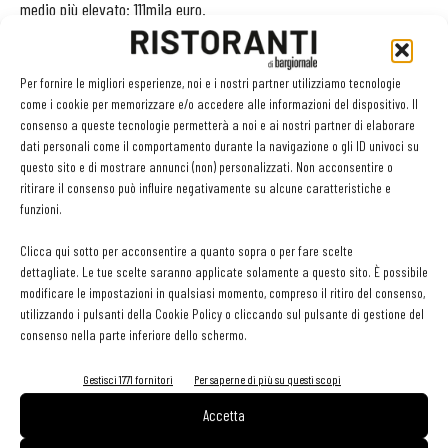
medio più elevato: 111mila euro.
L’incidenza dell’utile sui ricavi è stata pari al 2,4%, in flessione
Per fornire le migliori esperienze, noi e i nostri partner utilizziamo tecnologie
rispetto al 2,9% del 2021. è però aumentato il numero di aziende
come i cookie per memorizzare e/o accedere alle informazioni del dispositivo. Il
che hanno chiuso il bilancio in utile: 864, ovvero 16 in più rispetto al
consenso a queste tecnologie permetterà a noi e ai nostri partner di elaborare
2021.
dati personali come il comportamento durante la navigazione o gli ID univoci su
questo sito e di mostrare annunci (non) personalizzati. Non acconsentire o
ritirare il consenso può influire negativamente su alcune caratteristiche e
Il che significa che sette aziende su dieci delle 1.100 analizzate
funzioni.
hanno chiuso il bilancio in nero. Un dato non dissimile da quello
Clicca qui sotto per acconsentire a quanto sopra o per fare scelte
emerso dall’analisi dei bilanci delle prime 1.200 società di capitali
dettagliate. Le tue scelte saranno applicate solamente a questo sito. È possibile
appartenenti al mondo bar pubblicato sul numero di febbraio 2024
modificare le impostazioni in qualsiasi momento, compreso il ritiro del consenso,
di bargiornale.
utilizzando i pulsanti della Cookie Policy o cliccando sul pulsante di gestione del
consenso nella parte inferiore dello schermo.
Indici di redditività
Gestisci 1771 fornitori
Per saperne di più su questi scopi
I tre principali indici di redditività - Roe, Roi e Ros - mostrano tutti
Accetta
un miglioramento rispetto all’anno precedente: il Roe (Return on