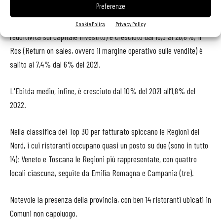
Preferenze
equity, misura la redditività per gli azionisti) è passato dal 14,4%
del 2021 al 23,9%; il Roi (Return on investiment, misura la
Cookie Policy
Privacy Policy
redditività sul capitale investito) è cresciuto dal 16,3 al 26,8%; il
Ros (Return on sales, ovvero il margine operativo sulle vendite) è
salito al 7,4% dal 6% del 2021.
L'Ebitda medio, infine, è cresciuto dal 10% del 2021 all’1,8% del
2022.
Nella classifica dei Top 30 per fatturato spiccano le Regioni del
Nord, i cui ristoranti occupano quasi un posto su due (sono in tutto
14); Veneto e Toscana le Regioni più rappresentate, con quattro
locali ciascuna, seguite da Emilia Romagna e Campania (tre).
Notevole la presenza della provincia, con ben 14 ristoranti ubicati in
Comuni non capoluogo.