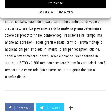
Nella foto
: rivestimenti in vetro colorato
Vitrea Italia
Preferenze
La lastra di vetroceramica nella foto è ottenuta dal riscaldamento
Cookie Policy
Privacy Policy
e dalla fusione di schegge di vetro riciclate. Composta al 99% di
vetro riciclato, possiede le caratteristiche combinate di vetro e
pietra naturale. La provenienza della materia prima determina il
colore del prodotto finale, conferendogli resistenza nel tempo, ma
anche ad abrasioni, acidi, graffi e sbalzi termici. Trova molteplici
applicazioni per l’impiego in interno: piani per reception, cucine,
bagni o rivestimenti di pareti, scale e colonne. Viene fornito in
lastre da 2.700 x 1.200 mm con spessore 21 mm in vari colori, non è
temperato e come tale può essere tagliato a getto d’acqua o
tramite disco.
Facebook
Twitter