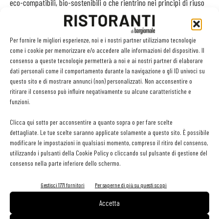
eco-compatibili, bio-sostenibili o che rientrino nei principi di riuso
e riciclo.
La lista dei materiali “sostenibili” è in costante crescita: dalle
Per fornire le migliori esperienze, noi e i nostri partner utilizziamo tecnologie
lastre di vetro ricomposte, che sfruttano il riciclo di materiali di
come i cookie per memorizzare e/o accedere alle informazioni del dispositivo. Il
risulta, al parquet in bambù, che essendo una pianta con un fattore
consenso a queste tecnologie permetterà a noi e ai nostri partner di elaborare
di ricrescita molto elevato, evita la deforestazione di legni pregiati.
dati personali come il comportamento durante la navigazione o gli ID univoci su
questo sito e di mostrare annunci (non) personalizzati. Non acconsentire o
Particolarmente interessanti sono quei materiali che riescono a
ritirare il consenso può influire negativamente su alcune caratteristiche e
coniugare innovazione e sostenibilità, come le ceramiche
funzioni.
fotocatalitiche.
Clicca qui sotto per acconsentire a quanto sopra o per fare scelte
Un approccio della progettazione a ridotto impatto ambientale non
dettagliate. Le tue scelte saranno applicate solamente a questo sito. È possibile
genera necessariamente un aumento dei costi di realizzazione,
modificare le impostazioni in qualsiasi momento, compreso il ritiro del consenso,
anzi: in alcuni casi li contrae sensibilmente, oltre a garantire in
utilizzando i pulsanti della Cookie Policy o cliccando sul pulsante di gestione del
consenso nella parte inferiore dello schermo.
genere una migliore qualità ambientale.
Gestisci 1771 fornitori
Per saperne di più su questi scopi
Accetta