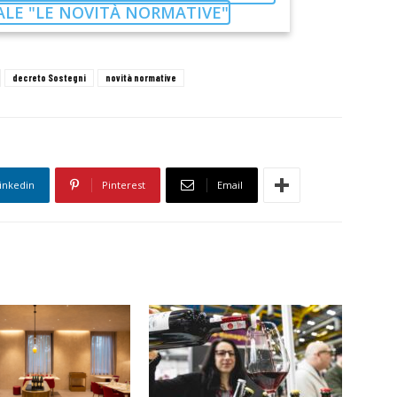
IALE "LE NOVITÀ NORMATIVE"
decreto Sostegni
novità normative
inkedin
Pinterest
Email