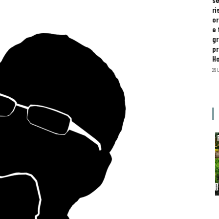
se
ri
or
e 
gr
pr
H
29 