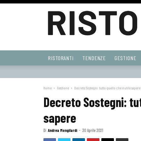
Ristoranti
RISTORANTI
TENDENZE
GESTIONE
Web
Home
Gestione
Decreto Sostegni: tutto quello che è utile sapere
Decreto Sostegni: tut
sapere
Di
Andrea Mongilardi
-
30 Aprile 2021