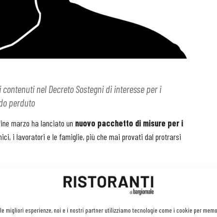
 contenuti nel Decreto Sostegni di interesse per i
ndo perduto
 fine marzo ha lanciato un
nuovo pacchetto di misure per i
ici, i lavoratori e le famiglie, più che mai provati dal protrarsi
 dai contributi a fondo perduto per le imprese al bonus di 2.400
na serie di altre disposizioni che è importante conoscere, perché
ova da un anno di pandemia.
 le migliori esperienze, noi e i nostri partner utilizziamo tecnologie come i cookie per mem