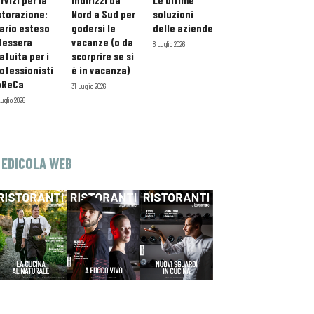
rvizi per la
indirizzi da
Le ultime
storazione:
Nord a Sud per
soluzioni
ario esteso
godersi le
delle aziende
tessera
vacanze (o da
8 Luglio 2026
atuita per i
scorprire se si
ofessionisti
è in vacanza)
oReCa
31 Luglio 2026
Luglio 2026
EDICOLA WEB