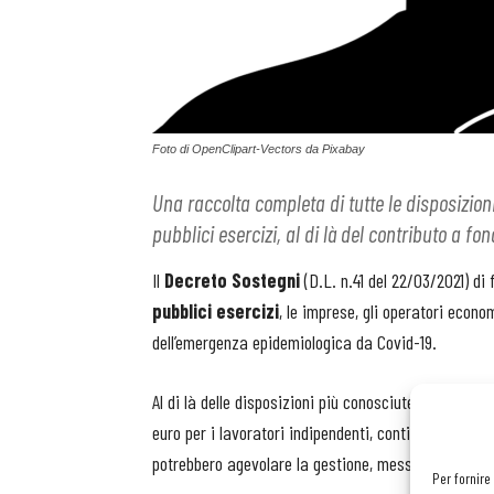
Foto di OpenClipart-Vectors da Pixabay
Una raccolta completa di tutte le disposizioni
pubblici esercizi, al di là del contributo a fo
Il
Decreto Sostegni
(D.L. n.41 del 22/03/2021) di
pubblici esercizi
, le imprese, gli operatori econom
dell’emergenza epidemiologica da Covid-19.
Al di là delle disposizioni più conosciute e attese -
euro per i lavoratori indipendenti, contiene tutta u
potrebbero agevolare la gestione, messa a dura pr
Per fornire