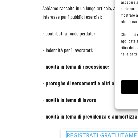
accedere al
Abbiamo raccolto in un lungo articolo, allegato allo
di elaborar
mostrare an
interesse per i pubblici esercizi:
alcune cara
- contributi a fondo perduto;
Clicca qui 
applicate s
ritiro del 
- indennità per i lavoratori;
nella parte
-
novità in tema di riscossione
;
-
proroghe di versamenti e altri adempiment
-
novità in tema di lavoro
;
-
novità in tema di previdenza e ammortizzat
REGISTRATI GRATUITAME