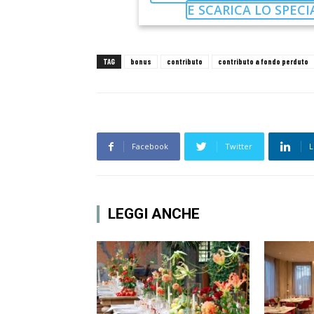
E SCARICA LO SPEC
TAG
bonus
contributo
contributo a fondo perduto
Facebook
Twitter
L
LEGGI ANCHE