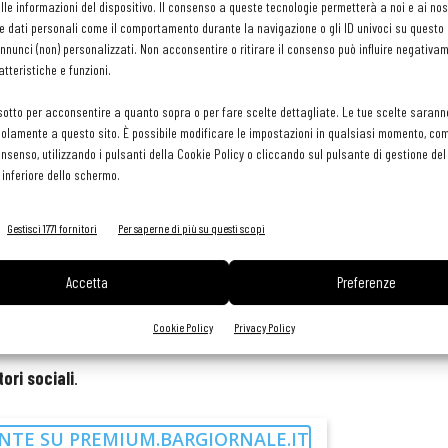
le informazioni del dispositivo. Il consenso a queste tecnologie permetterà a noi e ai nos
speciale "Le novità normative"
, le disposizioni di maggior
e dati personali come il comportamento durante la navigazione o gli ID univoci su questo s
nunci (non) personalizzati. Non acconsentire o ritirare il consenso può influire negativa
tteristiche e funzioni.
sotto per acconsentire a quanto sopra o per fare scelte dettagliate. Le tue scelte sarann
olamente a questo sito. È possibile modificare le impostazioni in qualsiasi momento, com
consenso, utilizzando i pulsanti della Cookie Policy o cliccando sul pulsante di gestione d
 inferiore dello schermo.
Gestisci 1771 fornitori
Per saperne di più su questi scopi
i
;
Accetta
Preferenze
Cookie Policy
Privacy Policy
ori sociali
.
NTE SU PREMIUM.BARGIORNALE.IT