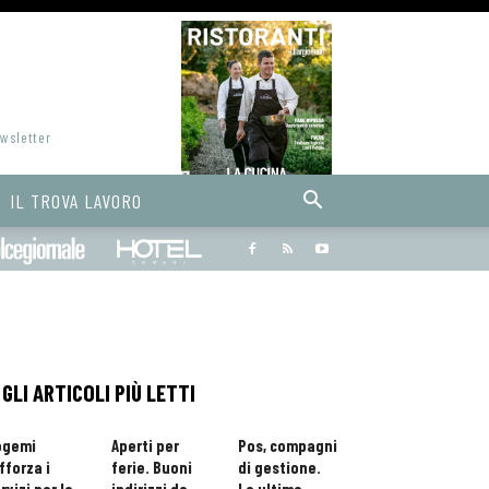
ewsletter
IL TROVA LAVORO
Bargiornale
dolcegiornale
Hoteldomani
GLI ARTICOLI PIÙ LETTI
ogemi
Aperti per
Pos, compagni
fforza i
ferie. Buoni
di gestione.