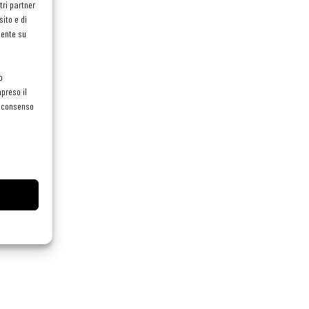
tri partner
ito e di
mente su
o
preso il
el consenso