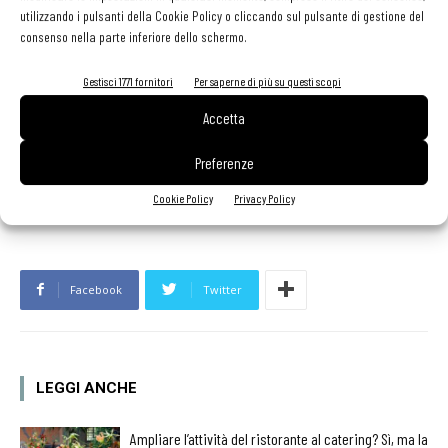
utilizzando i pulsanti della Cookie Policy o cliccando sul pulsante di gestione del
Massari ha però messo in guardia dalla deriva verso una eccessiva
consenso nella parte inferiore dello schermo.
spettacolarizzazione: «Bene impegnarsi nella decorazione
d’effetto, ma dobbiamo ricordarci del cliente che poi mangerà il
Gestisci 1771 fornitori
Per saperne di più su questi scopi
dessert, che non deve esserne intimidito né stordito».
Accetta
Ultimo consiglio: «Io per i dessert uso un piatto bianco da 31 cm di
diametro, il giusto equilibrio per fare risaltare la preparazione».
Preferenze
Cookie Policy
Privacy Policy
Facebook
Twitter
LEGGI ANCHE
Ampliare l’attività del ristorante al catering? Sì, ma la