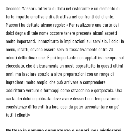
Secondo Massari, l’offerta di dolci nel ristorante è un elemento di
forte impatto emotivo e di attrattiva nei confronti del cliente.
Massari ha dettato alcune regole: «Per realizzare una carta dei
dolci degna di tale nome occorre tenere presente alcuni aspetti
molto importanti. Innanzitutto le implicazioni sul servizio: i dolci in
menù, infatti, devono essere serviti tassativamente entro 20
minuti dell’ordinazione. È poi importante non appiattirsi sempre sul
cioccolato, che è sicuramente un must, soprattutto in questi ultimi
anni, ma lasciare spazio a altre preparazioni con un range di
ingredienti molto ampio, che può arrivare a comprendere
addirittura verdure e formaggi come stracchino e gorgonzola. Una
carta dei dolci equilibrata deve avere dessert con temperature e
consistenze differenti tra loro, così da poter accontentare un po’
tutti i clienti».
Mettere in comune competenze e saperi, per migliorarsi