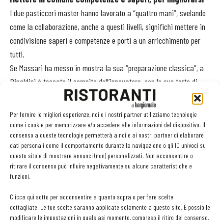
I due pasticceri master hanno lavorato a “quattro mani”, svelando
come la collaborazione, anche a questi livelli, significhi mettere in
condivisione saperi e competenze e porti a un arricchimento per
tutti.
Se Massari ha messo in mostra la sua “preparazione classica”, a
Rinaldini è toccato il compito dell’innovatore, con le sue torte di
design a base di pasta di zucchero, una delle tecniche sulla cresta
dell’onda in questi ultimi anni.
Per fornire le migliori esperienze, noi e i nostri partner utilizziamo tecnologie
come i cookie per memorizzare e/o accedere alle informazioni del dispositivo. Il
Pasta di zucchero, per infinite possibilità espressive
consenso a queste tecnologie permetterà a noi e ai nostri partner di elaborare
dati personali come il comportamento durante la navigazione o gli ID univoci su
«Abbiamo decorato - spiega il pasticcere riminese, autore di “Cake
questo sito e di mostrare annunci (non) personalizzati. Non acconsentire o
à Porter” un libro ad alto tasso di ricerca estetica - dei coni
ritirare il consenso può influire negativamente su alcune caratteristiche e
espositivi con macaron, dando una dimostrazione pratica delle
funzioni.
infinite possibilità espressive della pasta di zucchero. Ho
Clicca qui sotto per acconsentire a quanto sopra o per fare scelte
realizzato dei fiori, delle calle, fissate su stuzzicadenti, che
dettagliate. Le tue scelte saranno applicate solamente a questo sito. È possibile
possono dare un tocco di fresca novità a tutte le torte».
modificare le impostazioni in qualsiasi momento, compreso il ritiro del consenso,