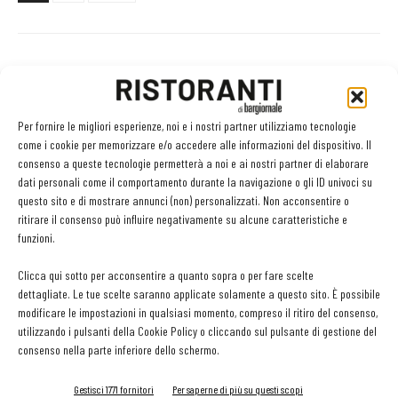
Facebook
Twitter
Per fornire le migliori esperienze, noi e i nostri partner utilizziamo tecnologie
come i cookie per memorizzare e/o accedere alle informazioni del dispositivo. Il
consenso a queste tecnologie permetterà a noi e ai nostri partner di elaborare
LEGGI ANCHE
dati personali come il comportamento durante la navigazione o gli ID univoci su
questo sito e di mostrare annunci (non) personalizzati. Non acconsentire o
ritirare il consenso può influire negativamente su alcune caratteristiche e
L’ineguagliabile sapore dei funghi. Come prepararli,
funzioni.
conservarli e valorizzarli
Clicca qui sotto per acconsentire a quanto sopra o per fare scelte
dettagliate. Le tue scelte saranno applicate solamente a questo sito. È possibile
Metti il gusto del caffè a tutto pasto
modificare le impostazioni in qualsiasi momento, compreso il ritiro del consenso,
utilizzando i pulsanti della Cookie Policy o cliccando sul pulsante di gestione del
consenso nella parte inferiore dello schermo.
Gestisci 1771 fornitori
Per saperne di più su questi scopi
Ampliare l’attività del ristorante al catering? Sì, ma la