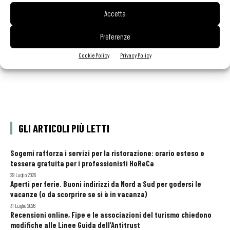
scelta giusta è puntare sul premium
Accetta
Preferenze
Cookie Policy
Privacy Policy
GLI ARTICOLI PIÙ LETTI
Sogemi rafforza i servizi per la ristorazione: orario esteso e
tessera gratuita per i professionisti HoReCa
29 Luglio 2026
Aperti per ferie. Buoni indirizzi da Nord a Sud per godersi le
vacanze (o da scorprire se si è in vacanza)
31 Luglio 2026
Recensioni online, Fipe e le associazioni del turismo chiedono
modifiche alle Linee Guida dell’Antitrust