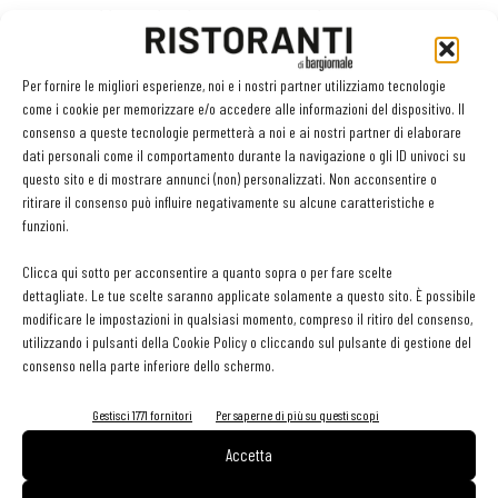
peso degli ingredienti da usare nelle ricette
, creando per
ciascun piatto una scheda tecnica e foto a disposizione del
personale di cucina. Non solo. Il Vademecum -
consultabile
Per fornire le migliori esperienze, noi e i nostri partner utilizziamo tecnologie
come i cookie per memorizzare e/o accedere alle informazioni del dispositivo. Il
cliccando su questo
link
- dà anche pratiche indicazioni per
consenso a queste tecnologie permetterà a noi e ai nostri partner di elaborare
mettere in atto eventuali donazioni di cibo in surplus alle
dati personali come il comportamento durante la navigazione o gli ID univoci su
organizzazioni benefiche, in sintonia con lo spirito della Legge 166
questo sito e di mostrare annunci (non) personalizzati. Non acconsentire o
ritirare il consenso può influire negativamente su alcune caratteristiche e
del 2016, la cosiddetta
legge “antispreco”
che promuove la
funzioni.
responsabilità sociale d’impresa proprio perché contribuisce ad
attivare la rete della solidarietà nella comunità.
Clicca qui sotto per acconsentire a quanto sopra o per fare scelte
dettagliate. Le tue scelte saranno applicate solamente a questo sito. È possibile
modificare le impostazioni in qualsiasi momento, compreso il ritiro del consenso,
utilizzando i pulsanti della Cookie Policy o cliccando sul pulsante di gestione del
TAG
Apci
Metro Italia
vademecum
vademecum antisprechi
consenso nella parte inferiore dello schermo.
zero sprechi
zero waste
Gestisci 1771 fornitori
Per saperne di più su questi scopi
Accetta
Facebook
Twitter