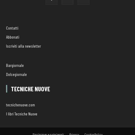
Contatti
Abbonati
Iscriviti alla newsletter
Bargiornale
Dolcegiornale
TECNICHE NUOVE
tecnichenuove.com
I libri Tecniche Nuove
Disclaimer e note legali
Privacy
Cookie Policy