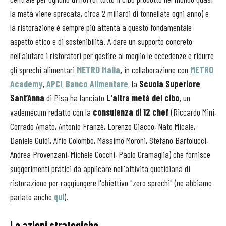
la metà viene sprecata, circa 2 miliardi di tonnellate ogni anno) e
la ristorazione è sempre più attenta a questo fondamentale
aspetto etico e di sostenibilità. A dare un supporto concreto
nell'aiutare i ristoratori per gestire al meglio le eccedenze e ridurre
gli sprechi alimentari
METRO Italia
,
in collaborazione con
METRO
Academy
,
APCI
,
Banco Alimentare
, la
Scuola Superiore
Sant’Anna
di Pisa ha lanciato
L'altra metà del cibo
, un
vademecum redatto con la
consulenza di 12 chef
(Riccardo Mini,
Corrado Amato, Antonio Franzè, Lorenzo Giacco, Nato Micale,
Daniele Guidi, Alfio Colombo, Massimo Moroni, Stefano Bartolucci,
Andrea Provenzani, Michele Cocchi, Paolo Gramaglia) che fornisce
suggerimenti pratici da applicare nell'attività quotidiana di
ristorazione per raggiungere l'obiettivo "zero sprechi" (ne abbiamo
parlato anche
qui
).
Le azioni strategiche