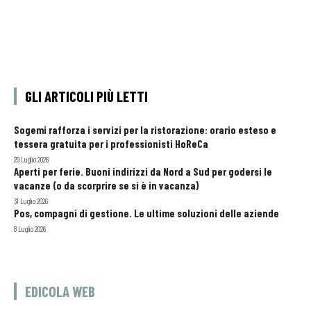
GLI ARTICOLI PIÙ LETTI
Sogemi rafforza i servizi per la ristorazione: orario esteso e
tessera gratuita per i professionisti HoReCa
29 Luglio 2026
Aperti per ferie. Buoni indirizzi da Nord a Sud per godersi le
vacanze (o da scorprire se si è in vacanza)
31 Luglio 2026
Pos, compagni di gestione. Le ultime soluzioni delle aziende
8 Luglio 2026
EDICOLA WEB