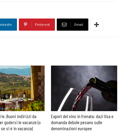
inkedin
Pinterest
Email
rie. Buoni indirizzi da
Export del vino in frenata: dazi Usa e
er godersi le vacanze (o
domanda debole pesano sulle
 se si è in vacanza)
denominazioni europee