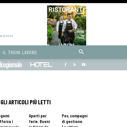
ewsletter
IL TROVA LAVORO
Bargiornale
dolcegiornale
Hoteldomani
GLI ARTICOLI PIÙ LETTI
ogemi
Aperti per
Pos, compagni
fforza i
ferie. Buoni
di gestione.