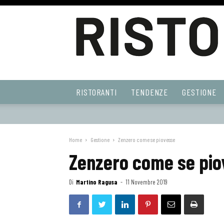
Ristoranti
RISTORANTI
TENDENZE
GESTIONE
Web
Home
Gestione
Zenzero come se piovesse
Zenzero come se pio
Di
Martino Ragusa
-
11 Novembre 2019