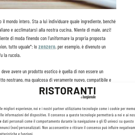
 il mondo intero. Sta a lui individuare quale ingrediente, benché
aliano e acclimatarsi alla nostra cucina. Niente di male, anzi!
diente di moda finendo con l'uniformare la propria proposta
hion, tutto uguale": lo
zenzero
, per esempio, è divenuto un
u la rucola.
e deve avere un prodotto esotico è quella di non essere un
dotto nostrano, ma qualcosa di veramente nuovo, compatibile e
dei casi di epatite collegati agli integratori che la
ta ubiquitaria e usata quasi di routine per colorare di giallo i
 le migliori esperienze, noi e i nostri partner utilizziamo tecnologie come i cookie per mem
ano purissimo dell’Aquila, che della curcuma è molto più pregiato
le informazioni del dispositivo. Il consenso a queste tecnologie permetterà a noi e ai nos
e dati personali come il comportamento durante la navigazione o gli ID univoci su questo s
a contenuto di antiossidanti.
nunci (non) personalizzati. Non acconsentire o ritirare il consenso può influire negativa
tteristiche e funzioni.