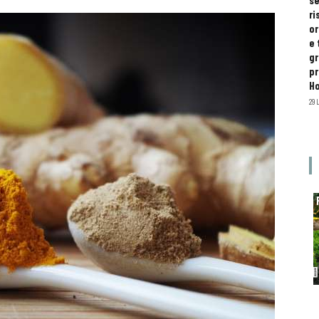
se
ri
or
e 
gr
pr
H
29 