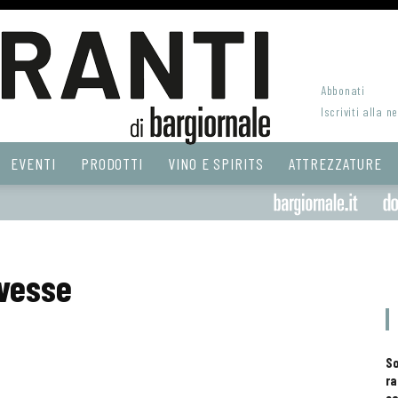
Abbonati
Iscriviti alla n
EVENTI
PRODOTTI
VINO E SPIRITS
ATTREZZATURE
vesse
S
ra