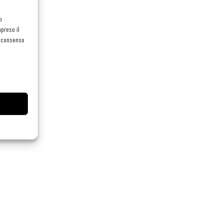
o
preso il
el consenso