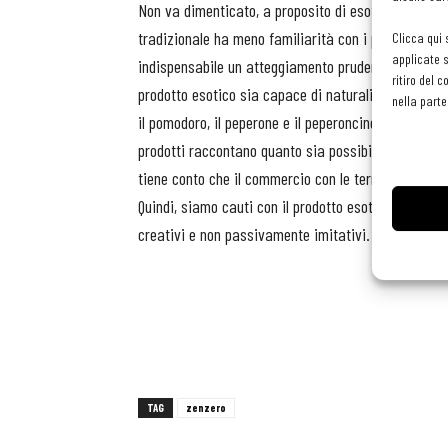
Non va dimenticato, a proposito di esotismo, che l’
tradizionale ha meno familiarità con i prodotti eso
Clicca qui 
applicate s
indispensabile un atteggiamento prudente e mettersi
ritiro del 
prodotto esotico sia capace di naturalizzarsi alla p
nella parte
il pomodoro, il peperone e il peperoncino che a loro
prodotti raccontano quanto sia possibile l’assimila
tiene conto che il commercio con le terre d’oltreocea
Quindi, siamo cauti con il prodotto esotico al mom
creativi e non passivamente imitativi.
TAG
zenzero