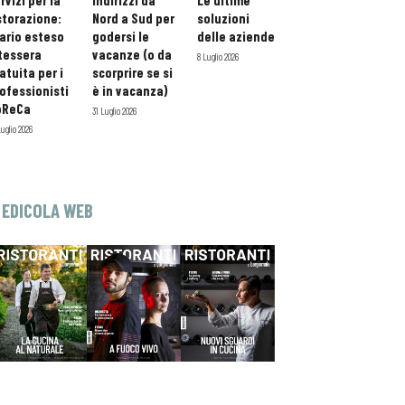
rvizi per la
indirizzi da
Le ultime
storazione:
Nord a Sud per
soluzioni
ario esteso
godersi le
delle aziende
tessera
vacanze (o da
8 Luglio 2026
atuita per i
scorprire se si
ofessionisti
è in vacanza)
oReCa
31 Luglio 2026
Luglio 2026
EDICOLA WEB