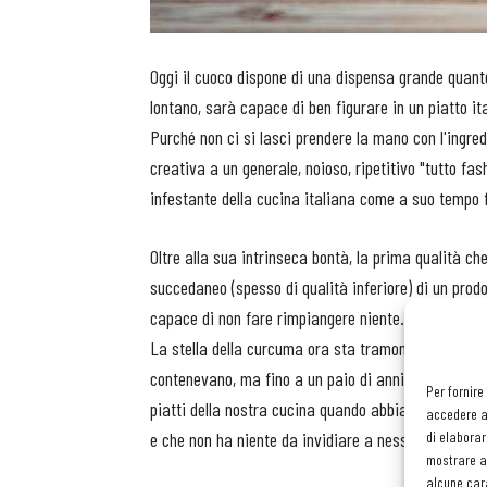
Oggi il cuoco dispone di una dispensa grande quanto
lontano, sarà capace di ben figurare in un piatto it
Purché non ci si lasci prendere la mano con l'ingre
creativa a un generale, noioso, ripetitivo "tutto fas
infestante della cucina italiana come a suo tempo f
Oltre alla sua intrinseca bontà, la prima qualità ch
succedaneo (spesso di qualità inferiore) di un pro
capace di non fare rimpiangere niente.
La stella della curcuma ora sta tramontando per via 
contenevano, ma fino a un paio di anni fa era divenu
Per fornire
piatti della nostra cucina quando abbiamo lo zaffer
accedere al
di elaborar
e che non ha niente da invidiare a nessuno quanto 
mostrare an
alcune cara