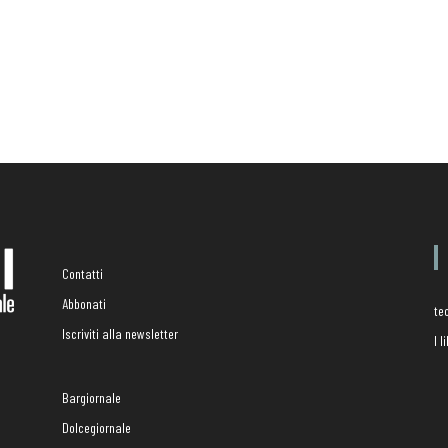
Contatti
Abbonati
te
Iscriviti alla newsletter
I 
Bargiornale
Dolcegiornale