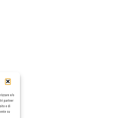
orizzare e/o
tri partner
ito e di
mente su