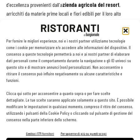
d'eccellenza provenienti dall'a
zienda agricola del resort
,
arricchiti da materie prime locali e fiori edibili per il loro alto
contenuto di componenti funzionali.
L’ambiente del ristorante nasce da un’idea di “wellness interior
Per fornire le migliori esperienze, noi e i nostri partner utilizziamo tecnologie
design”. L’arredamento e l’atmosfera si caratterizzano per l’utilizzo
come i cookie per memorizzare e/o accedere alle informazioni del dispositivo. Il
consenso a queste tecnologie permetterà a noi e ai nostri partner di elaborare
di elementi naturali, colori e trame rilassanti, armonia dei suoni
dati personali come il comportamento durante la navigazione o gli ID univoci su
che richiamano la biofilia, promuovendo il benessere e contribuendo
questo sito e di mostrare annunci (non) personalizzati. Non acconsentire o
all’esperienza trasformativa dedicata agli ospiti dei retreat del
ritirare il consenso può influire negativamente su alcune caratteristiche e
funzioni.
Metodo Acquaviva e non solo.
Clicca qui sotto per acconsentire a quanto sopra o per fare scelte
«
Da 20 anni mi occupo di nutrizione e da sempre sono stata convinta
dettagliate. Le tue scelte saranno applicate solamente a questo sito. È possibile
modificare le impostazioni in qualsiasi momento, compreso il ritiro del consenso,
di come questa giochi un ruolo cruciale per la salute e il benessere
utilizzando i pulsanti della Cookie Policy o cliccando sul pulsante di gestione del
della persona, tanto da essere uno dei cinque pilastri del mio metodo
.
consenso nella parte inferiore dello schermo.
- dichiara la dottoressa
Acquaviva
-
Oggi con la creazione del
Ginkgo Longevity Restaurant sono riuscita ad unire due elementi che
Gestisci 1771 fornitori
Per saperne di più su questi scopi