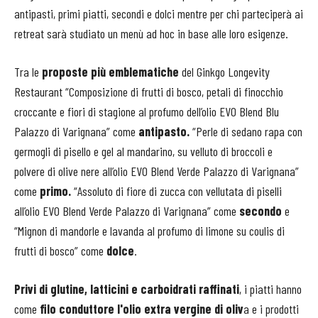
antipasti, primi piatti, secondi e dolci mentre per chi parteciperà ai
retreat sarà studiato un menù ad hoc in base alle loro esigenze.
Tra le
proposte più emblematiche
del Ginkgo Longevity
Restaurant “Composizione di frutti di bosco, petali di finocchio
croccante e fiori di stagione al profumo dell’olio EVO Blend Blu
Palazzo di Varignana” come
antipasto.
“Perle di sedano rapa con
germogli di pisello e gel al mandarino, su velluto di broccoli e
polvere di olive nere all’olio EVO Blend Verde Palazzo di Varignana”
come
primo.
“Assoluto di fiore di zucca con vellutata di piselli
all’olio EVO Blend Verde Palazzo di Varignana” come
secondo
e
“Mignon di mandorle e lavanda al profumo di limone su coulis di
frutti di bosco” come
dolce
.
Privi di glutine, latticini e carboidrati raffinati
, i piatti hanno
come
filo conduttore l'olio extra vergine di oliv
a e i prodotti