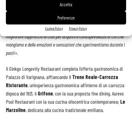
solitamente sono contrapposti: la qualità nutrizionale degli alimenti
Accetta
con una proposta di carta capace di appagare a pieno il palato. In
Preferenze
questo ristorante la salute incontra l’estetica e il gusto proponendo
una vera e propria “educational experience“ con lo scopo di aiutare a
Cookie Policy
Privacy Policy
migliorare l’approccio al cibo per acquisire consapevolezza di ciò che
mangiamo e delle emozioni e sensazioni che sperimentiamo durante i
pasti»
.
Il Ginkgo Longevity Restaurant completa l’offerta gastronomica di
Palazzo di Varignana, affiancando il
Treno Reale-Carrozza
Ristorante
, un’esperienza gastronomica all’interno di un carrozza
d’epoca del 1921, il
Grifone
, con la sua proposta fine dining, Aurevo
Pool Restaurant con la sua cucina oliocentrica contemporanea;
Le
Marzoline
, dedicata alla cucina tradizionale emiliana.