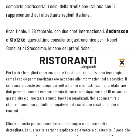
comparto pasticceria, i dolci della tradizione italiana con 12
rappresentanti ddi altrettante regioni italiane.
Gran finale, il 28 febbraio, con due chef internazionali,
Andersson
e
Klotzke
, quest’ultimo consulente gastronomico per i Nobel
Banquet di Stoccolma, le cene dei premi Nobel.
«
Lo scorso anno
– spiega il project manager di ExpoCook,
Fabio
Sciortino
-
i visitatori registrati sono stati oltre 30mila. Puntiamo a
Per fornire le migliori esperienze, noi e i nostri partner utilizziamo tecnologie
come i cookie per memorizzare e/o accedere alle informazioni del dispositivo. Il
superare questa cifra. Per la prima volta la nostra manifestazione si
consenso a queste tecnologie permetterà a noi e ai nostri partner di elaborare
aprirà a una platea internazionale: avremo con noi importanti realtà
dati personali come il comportamento durante la navigazione o gli ID univoci su
provenienti da paesi come la Spagna, la Germania e il Canada. Sarà
questo sito e di mostrare annunci (non) personalizzati. Non acconsentire o
ritirare il consenso può influire negativamente su alcune caratteristiche e
una grande occasione per confrontarsi e per mostrare una volta di più
funzioni.
il valore globale del Made in Italy in un segmento che da sempre ci
vede come modello in tutto il mondo
».
Clicca qui sotto per acconsentire a quanto sopra o per fare scelte
dettagliate. Le tue scelte saranno applicate solamente a questo sito. È possibile