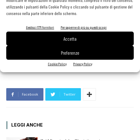
modificare le impostazioni in qualsiasi momento, compreso il ritiro del consenso,
.
utilizzando i pulsanti della Cookie Policy o cliccando sul pulsante di gestione del
consenso nella parte inferiore dello schermo.
Gestisci 1771 fornitori
Per saperne di più su questi scopi
Accetta
Preferenze
Cookie Policy
Privacy Policy
Facebook
Twitter
LEGGI ANCHE