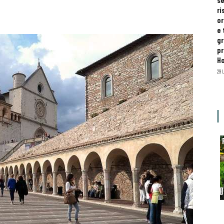
se
ri
or
e 
gr
pr
H
29 