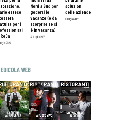
rvizi per la
indirizzi da
Le ultime
storazione:
Nord a Sud per
soluzioni
ario esteso
godersi le
delle aziende
tessera
vacanze (o da
8 Luglio 2026
atuita per i
scorprire se si
ofessionisti
è in vacanza)
oReCa
31 Luglio 2026
Luglio 2026
EDICOLA WEB