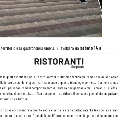
l territorio e la gastronomia umbra. Si svolgerà da
sabato 14 a
 la partecipazione di cuochi di tutta la regione e del resto
hef Awards
, che premia ogni anno i Best 100 Chef italiani
 le migliori esperienze, noi e i nostri partner utilizziamo tecnologie come i cookie per mem
le informazioni del dispositivo. Il consenso a queste tecnologie permetterà a noi e ai nos
rico di Assisi e propone un programma di attività inedite che
e dati personali come il comportamento durante la navigazione o gli ID univoci su questo s
a cielo aperto, show cooking, master class, esperienze
nunci (non) personalizzati. Non acconsentire o ritirare il consenso può influire negativa
ati Chef Awards.
tteristiche e funzioni.
sotto per acconsentire a quanto sopra o per fare scelte dettagliate. Le tue scelte sarann
città: in Piazza del Comune saranno allestite postazioni food a
olamente a questo sito. È possibile modificare le impostazioni in qualsiasi momento, com