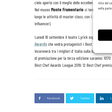
cielo aperto con il meglio delle eccellenze seleziona
ritiro del 
nella parte
Nel museo
Monte Frumentario
si terrà la finali
luogo le attività di master class, con i professionis
influencer).
Lunedì 16 settembre il teatro Lyrick ospiterà l’
Awar
Awards
che vedrà protagonisti i Best 100 Chefs. Mo
incoronerà tra i migliori d’ Italia sulla base di una
di premiazione per la terza edizione saranno: 1070 R
Best Chef Awards League 2019; 12 Best Chef premia
Facebook
Twitter
L