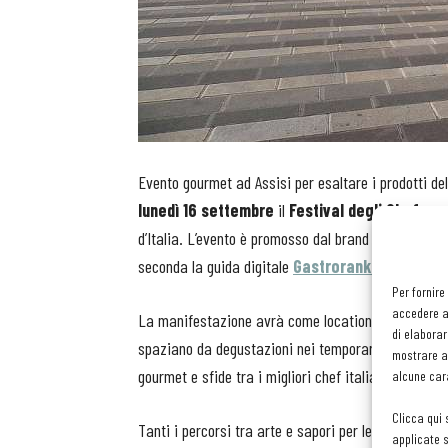
Evento gourmet ad Assisi per esaltare i prodotti de
lunedì 16 settembre
il
Festival degli Chef
, con
d’Italia. L’evento è promosso dal brand nazionale
C
seconda la guida digitale
Gastroranking.it
.
Per fornire
accedere al
La manifestazione avrà come location il centro sto
di elaborar
spaziano da degustazioni nei temporary restaurant 
mostrare an
gourmet e sfide tra i migliori chef italiani selezion
alcune cara
Clicca qui 
Tanti i percorsi tra arte e sapori per le vie della 
applicate s