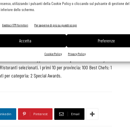
te da una vera e propria task force di talenti culinari nazionali.
consenso, utilizzando i pulsanti della Cookie Policy o cliccando sul pulsante di gestione d
 inferiore dello schermo.
ssima del campionato culinario italiano Chef League e avranno
ti dell’informazione e della comunicazione (giornalisti, blogger,
Gestisci 1771 fornitori
Per saperne di più su questi scopi
Accetta
Preferenze
ds Celebrity Night 2019
, con l’annuale evento di
Chef
lti volti noti del panorama umbro ritireranno il premio che li
Cookie Policy
Privacy Policy
 classifica nazionale oggettiva di
web reputation
. Le categorie
istoranti selezionati, i primi 10 per provincia; 100 Best Chefs; 1
ti per categoria; 2 Special Awards.
inkedin
Pinterest
Email