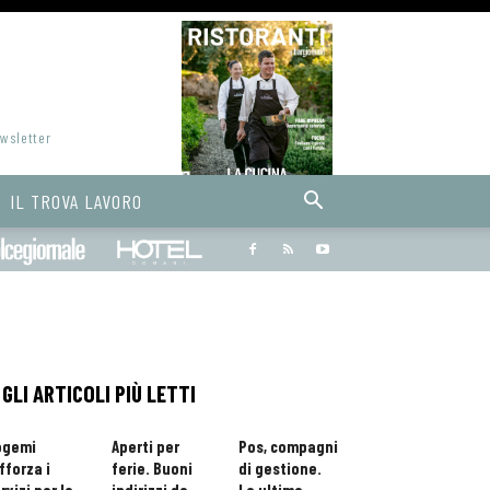
ewsletter
IL TROVA LAVORO
Bargiornale
dolcegiornale
Hoteldomani
GLI ARTICOLI PIÙ LETTI
ogemi
Aperti per
Pos, compagni
fforza i
ferie. Buoni
di gestione.