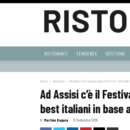
Ristoranti
RISTORANTI
TENDENZE
GESTIONE
Web
Home
Tendenze
Ad Assisi c’è il Festival degli Chef. Con i 100 best it
Ad Assisi c’è il Festiv
best italiani in base
Di
Martino Ragusa
-
13 Settembre 2019