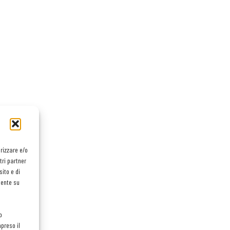
orizzare e/o
tri partner
ito e di
mente su
o
preso il