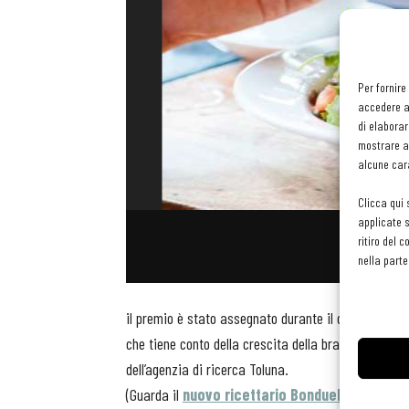
Per fornire
accedere al
di elaborar
mostrare an
alcune cara
Clicca qui 
applicate s
ritiro del 
nella parte
il premio è stato assegnato durante il convegno Thin
che tiene conto della crescita della brand awareness
dell’agenzia di ricerca Toluna.
(Guarda il
nuovo ricettario Bonduelle
realizzato