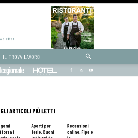
ewsletter
IL TROVA LAVORO
Bargiornale
dolcegiornale
Hoteldomani
GLI ARTICOLI PIÙ LETTI
ogemi
Aperti per
Recensioni
fforza i
ferie. Buoni
online, Fipe e