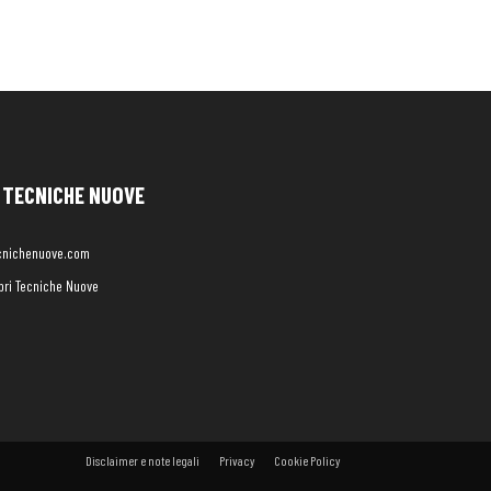
TECNICHE NUOVE
cnichenuove.com
libri Tecniche Nuove
Disclaimer e note legali
Privacy
Cookie Policy