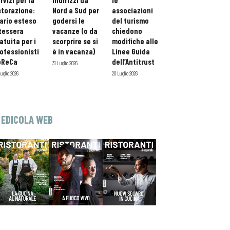
rvizi per la
indirizzi da
le
storazione:
Nord a Sud per
associazioni
ario esteso
godersi le
del turismo
tessera
vacanze (o da
chiedono
atuita per i
scorprire se si
modifiche alle
ofessionisti
è in vacanza)
Linee Guida
oReCa
dell’Antitrust
31 Luglio 2026
Luglio 2026
20 Luglio 2026
EDICOLA WEB