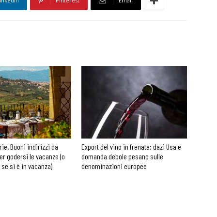
inkedin
Pinterest
Email
rie. Buoni indirizzi da
Export del vino in frenata: dazi Usa e
er godersi le vacanze (o
domanda debole pesano sulle
 se si è in vacanza)
denominazioni europee