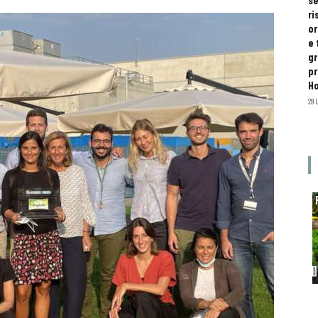
se
ri
or
e 
gr
pr
H
29 