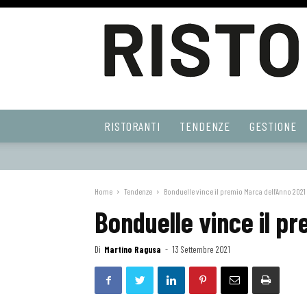
Ristoranti
RISTORANTI
TENDENZE
GESTIONE
Web
Home
Tendenze
Bonduelle vince il premio Marca dell’Anno 2021
Bonduelle vince il p
Di
Martino Ragusa
-
13 Settembre 2021