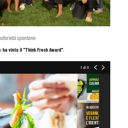
 notorietà spontane
re
ha vinto il "Think Fresh Award"
.
1
di 5