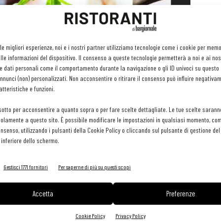
 le migliori esperienze, noi e i nostri partner utilizziamo tecnologie come i cookie per mem
le informazioni del dispositivo. Il consenso a queste tecnologie permetterà a noi e ai nos
e dati personali come il comportamento durante la navigazione o gli ID univoci su questo s
nunci (non) personalizzati. Non acconsentire o ritirare il consenso può influire negativa
tteristiche e funzioni.
sotto per acconsentire a quanto sopra o per fare scelte dettagliate. Le tue scelte sarann
olamente a questo sito. È possibile modificare le impostazioni in qualsiasi momento, com
consenso, utilizzando i pulsanti della Cookie Policy o cliccando sul pulsante di gestione d
 inferiore dello schermo.
Gestisci 1771 fornitori
Per saperne di più su questi scopi
k Fresh 2021, evento di riferimento del settore ortofrutticolo,
 dei principali player del settore, avvalendosi del lavoro
Accetta
Preferenze
 da 10 top chef).
Cookie Policy
Privacy Policy