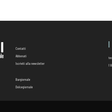
Contatti
Abbonati
te
Iscriviti alla newsletter
I 
Bargiornale
Dolcegiornale