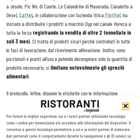
a Jesolo, Pic Nic di Caorle, Le Calandrine di Maserada, Canaletto a
Dese),
Cattel
,
in collaborazione con l’azienda ittica
Fiorital
, ha
iniziato a distribuire i prodotti a marchio Dyp nel canale Horeca a
tutta la forza
registrando la vendita di oltre 2 tonnellate in
soli 3 mesi
. Si tratta di prodotti sicuri perché controllati in tutte
le fasi di lavorazione, dal ricevimento all’evasione. Inoltre, sono
porzionati e pronti all’uso e potendo decongelare solo la quantità di
prodotto necessario, si
limitano notevolmente gli sprechi
alimentari
.
Il protocollo, infine, dispone le etichette con le informazione
necessarie: dalle quelle relative alla tracciabilità alle modalità di
conservazione e utilizzo, dall’origine al metodo di pesca.
Per fornire le migliori esperienze, noi e i nostri partner utilizziamo tecnologie
come i cookie per memorizzare e/o accedere alle informazioni del dispositivo. Il
consenso a queste tecnologie permetterà a noi e ai nostri partner di elaborare
dati personali come il comportamento durante la navigazione o gli ID univoci su