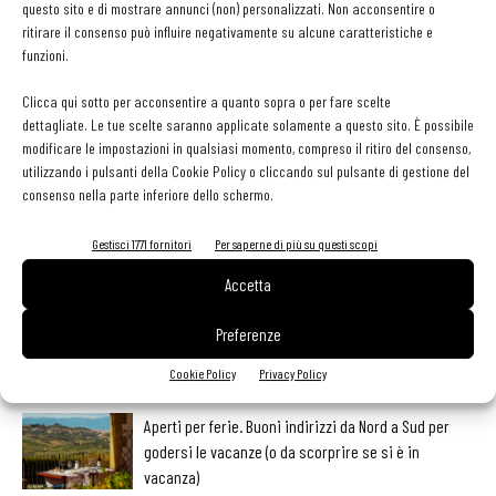
questo sito e di mostrare annunci (non) personalizzati. Non acconsentire o
TAG
io faccio di più
ritirare il consenso può influire negativamente su alcune caratteristiche e
funzioni.
Clicca qui sotto per acconsentire a quanto sopra o per fare scelte
dettagliate. Le tue scelte saranno applicate solamente a questo sito. È possibile
modificare le impostazioni in qualsiasi momento, compreso il ritiro del consenso,
Facebook
Twitter
utilizzando i pulsanti della Cookie Policy o cliccando sul pulsante di gestione del
consenso nella parte inferiore dello schermo.
Gestisci 1771 fornitori
Per saperne di più su questi scopi
LEGGI ANCHE
Accetta
Ampliare l’attività del ristorante al catering? Sì, ma la
Preferenze
scelta giusta è puntare sul premium
Cookie Policy
Privacy Policy
Aperti per ferie. Buoni indirizzi da Nord a Sud per
godersi le vacanze (o da scorprire se si è in
vacanza)