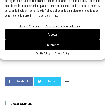
Va anche ricordato che Congusto, insieme al suo partner storico
dettagliate. Le tue scelte saranno applicate solamente a questo sito. È possibile
modificare le impostazioni in qualsiasi momento, compreso il ritiro del consenso,
Pastificio Garofalo, ha istituito
tre borse di studio per l’anno
utilizzando i pulsanti della Cookie Policy o cliccando sul pulsante di gestione del
accademico 2020-2021
(
vedi l'articolo con i particolari).
consenso nella parte inferiore dello schermo.
Gestisci 1771 fornitori
Per saperne di più su questi scopi
Accetta
Preferenze
Cookie Policy
Privacy Policy
TAG
congusto
Facebook
Twitter
LEGGI ANCHE