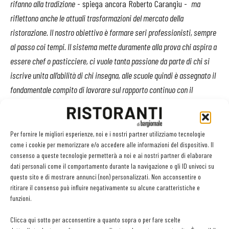
rifanno alla tradizione
- spiega ancora Roberto Carangiu -
ma
riflettono anche le attuali trasformazioni del mercato della
ristorazione. Il nostro obiettivo è formare seri professionisti, sempre
al passo coi tempi. Il sistema mette duramente alla prova chi aspira a
essere chef o pasticciere, ci vuole tanta passione da parte di chi si
iscrive unita all’abilità di chi insegna, alle scuole quindi è assegnato il
fondamentale compito di lavorare sul rapporto continuo con il
mercato, sulla concretezza, per offrire agli allievi possibilità reali di
occupazione
».
Per fornire le migliori esperienze, noi e i nostri partner utilizziamo tecnologie
I corsi professionali di Congusto sono tutti certificati, al termine
come i cookie per memorizzare e/o accedere alle informazioni del dispositivo. Il
consenso a queste tecnologie permetterà a noi e ai nostri partner di elaborare
delle lezioni in aula la formazione continua all’interno dei migliori
dati personali come il comportamento durante la navigazione o gli ID univoci su
ristoranti e hotels (citati nella Guida Rossa Michelin e compresi ne
questo sito e di mostrare annunci (non) personalizzati. Non acconsentire o
Le Soste) come in pizzerie, bakery e pasticcerie di assoluto livello.
ritirare il consenso può influire negativamente su alcune caratteristiche e
funzioni.
Stage che il 97% degli allievi ha giudicato positivi.
Clicca qui sotto per acconsentire a quanto sopra o per fare scelte