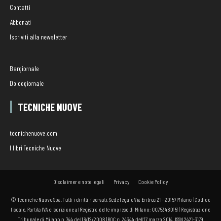
Contatti
Abbonati
Iscriviti alla newsletter
Bargiornale
Dolcegiornale
TECNICHE NUOVE
tecnichenuove.com
I libri Tecniche Nuove
Disclaimer e note legali
Privacy
Cookie Policy
© Tecniche Nuove Spa. Tutti i diritti riservati. Sede legale Via Eritrea 21 - 20157 Milano | Codice
fiscale, Partita IVA e Iscrizione al Registro delle imprese di Milano: 00753480151 | Registrazione
Tribunale di Milano n. 744 del 16/12/2008 | ROC n. 24344 dell’17 marzo 2014. ISSN 2421-3179