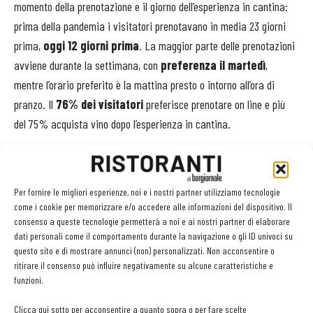
momento della prenotazione e il giorno dell’esperienza in cantina:
prima della pandemia i visitatori prenotavano in media 23 giorni
prima,
oggi 12 giorni prima
. La maggior parte delle prenotazioni
avviene durante la settimana, con
preferenza il martedì
,
mentre l’orario preferito è la mattina presto o intorno all’ora di
pranzo. Il
76% dei visitatori
preferisce prenotare on line e più
del 75% acquista vino dopo l’esperienza in cantina.
«
Sono dati fondamentali per una cantina che vuole progettare
un’esperienza in cantina e una vendita al consumatore performante
. –
Per fornire le migliori esperienze, noi e i nostri partner utilizziamo tecnologie
sottolinea
Matteo Ranghetti
di Divinea –
Il nostro software Wine
come i cookie per memorizzare e/o accedere alle informazioni del dispositivo. Il
Suite nasce proprio per aiutare le cantine a raccogliere e leggere i
consenso a queste tecnologie permetterà a noi e ai nostri partner di elaborare
dati personali come il comportamento durante la navigazione o gli ID univoci su
dati, per aumentare le vendite e rispondere al pubblico di
questo sito e di mostrare annunci (non) personalizzati. Non acconsentire o
appassionati»
.
ritirare il consenso può influire negativamente su alcune caratteristiche e
funzioni.
Clicca qui sotto per acconsentire a quanto sopra o per fare scelte