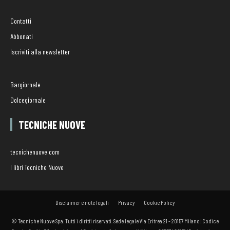
Contatti
Abbonati
Iscriviti alla newsletter
Bargiornale
Dolcegiornale
TECNICHE NUOVE
tecnichenuove.com
I libri Tecniche Nuove
Disclaimer e note legali
Privacy
Cookie Policy
© Tecniche Nuove Spa. Tutti i diritti riservati. Sede legale Via Eritrea 21 - 20157 Milano | Codice