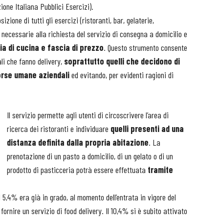
ione Italiana Pubblici Esercizi).
izione di tutti gli esercizi (ristoranti, bar, gelaterie,
i necessarie alla richiesta del servizio di consegna a domicilio e
gia di cucina e fascia di prezzo
. Questo strumento consente
ali che fanno delivery,
soprattutto quelli che decidono di
sorse umane aziendali
ed evitando, per evidenti ragioni di
Il servizio permette agli utenti di circoscrivere l’area di
ricerca dei ristoranti e individuare
quelli presenti ad una
distanza definita dalla propria abitazione
. La
prenotazione di un pasto a domicilio, di un gelato o di un
prodotto di pasticceria potrà essere effettuata
tramite
l 5,4% era già in grado, al momento dell’entrata in vigore del
 fornire un servizio di food delivery. Il 10,4% si è subito attivato