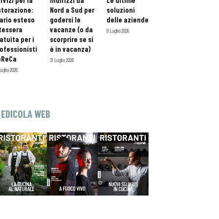
rvizi per la
indirizzi da
Le ultime
storazione:
Nord a Sud per
soluzioni
ario esteso
godersi le
delle aziende
tessera
vacanze (o da
8 Luglio 2026
atuita per i
scorprire se si
ofessionisti
è in vacanza)
oReCa
31 Luglio 2026
Luglio 2026
EDICOLA WEB