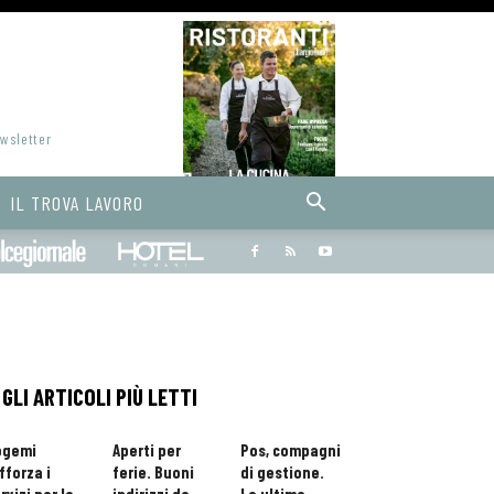
ewsletter
IL TROVA LAVORO
Bargiornale
dolcegiornale
Hoteldomani
GLI ARTICOLI PIÙ LETTI
ogemi
Aperti per
Pos, compagni
fforza i
ferie. Buoni
di gestione.