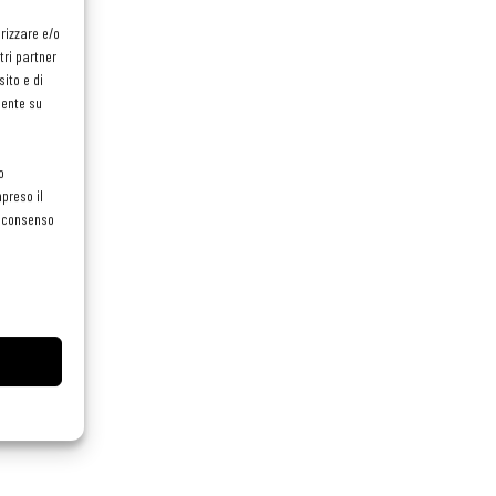
orizzare e/o
tri partner
ito e di
mente su
o
preso il
el consenso