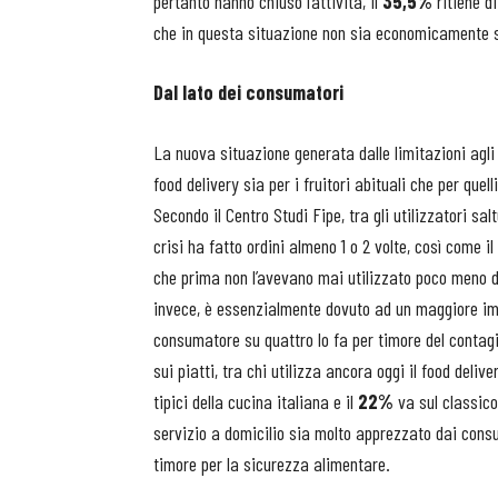
pertanto hanno chiuso l’attività, il
35,5%
ritiene d
che in questa situazione non sia economicamente s
Dal lato dei consumatori
La nuova situazione generata dalle limitazioni agl
food delivery sia per i fruitori abituali che per quel
Secondo il Centro Studi Fipe, tra gli utilizzatori salt
crisi ha fatto ordini almeno 1 o 2 volte, così come il
che prima non l’avevano mai utilizzato poco meno 
invece, è essenzialmente dovuto ad un maggiore im
consumatore su quattro lo fa per timore del contagi
sui piatti, tra chi utilizza ancora oggi il food deliver
tipici della cucina italiana e il
22%
va sul classico
servizio a domicilio sia molto apprezzato dai consum
timore per la sicurezza alimentare.