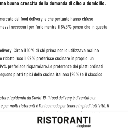
una buona crescita della domanda di cibo a domicilio.
 mercato del food delivery, e che pertanto hanno chiuso
 i mezzi necessari per farlo mentre il 64,5% pensa che in questa
livery. Circa il 10% di chi prima non lo utilizzava mai ha
no ridotto l’uso il 69% preferisce cucinare in proprio; un
14% preferisce risparmiare.Le preferenze dei piatti ordinati
guono piatti tipici della cucina italiana (26%) e il classico
stare l’epidemia da Covid-19, il food delivery è diventato un
er molti ristoranti è l’unico modo per tenere in piedi l’attività. Il
esta direzione -
dichiara
Lino Enrico Stoppani,
presidente di
e al meglio il servizio a domicilio, dando visibilità anche a chi per