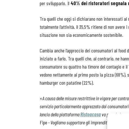
per svilupparlo. Il
40% dei ristoratori segnala 
Tra quelli che oggi si dichiarano non interessati al
totalmente l’attività, il 35,5% ritiene di non avere
situazione non sia economicamente sostenibile.
Cambia anche l’approccio dei consumatori al food de
iniziato a farlo. Tra quelli che, al contrario, ne han
consumatore su quattro ha timore del contagio e il 
vedono nettamente al primo posto la pizza (68%), se
hamburger con patatine (22%).
«
A causa delle misure restrittive in vigore per contra
servizio particolarmente apprezzato dai consumatori e p
lancio della piattaforma
Ristoacasa
va proprio in qu
Fipe
- Vogliamo supportare gli imprenditori a sviluppar