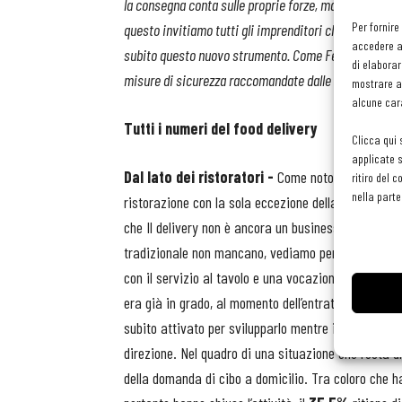
la consegna conta sulle proprie forze, magari impiegan
Per fornire
questo invitiamo tutti gli imprenditori che vedono nel 
accedere al
subito questo nuovo strumento. Come Federazione sent
di elaborar
misure di sicurezza raccomandate dalle autorità sani
mostrare an
alcune cara
Tutti i numeri del food delivery
Clicca qui 
applicate s
Dal lato dei ristoratori -
Come noto il DPCM dell’
ritiro del 
nella parte
ristorazione con la sola eccezione della consegna di
che Il delivery non è ancora un business per tutti ma
tradizionale non mancano, vediamo perché. Tra gli im
con il servizio al tavolo e una vocazione gastronomi
era già in grado, al momento dell’entrata in vigore de
subito attivato per svilupparlo mentre il restante
8
direzione. Nel quadro di una situazione che resta 
della domanda di cibo a domicilio. Tra coloro che ha