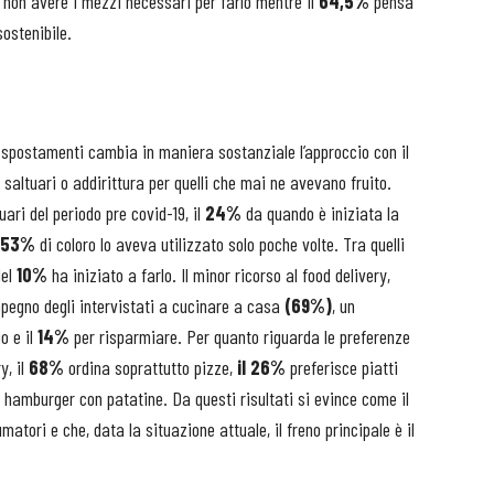
i non avere i mezzi necessari per farlo mentre il
64,5%
pensa
ostenibile.
i spostamenti cambia in maniera sostanziale l’approccio con il
li saltuari o addirittura per quelli che mai ne avevano fruito.
uari del periodo pre covid-19, il
24%
da quando è iniziata la
53%
di coloro lo aveva utilizzato solo poche volte. Tra quelli
del
10%
ha iniziato a farlo. Il minor ricorso al food delivery,
pegno degli intervistati a cucinare a casa
(69%)
, un
o e il
14%
per risparmiare. Per quanto riguarda le preferenze
y, il
68%
ordina soprattutto pizze,
il 26%
preferisce piatti
 hamburger con patatine. Da questi risultati si evince come il
atori e che, data la situazione attuale, il freno principale è il