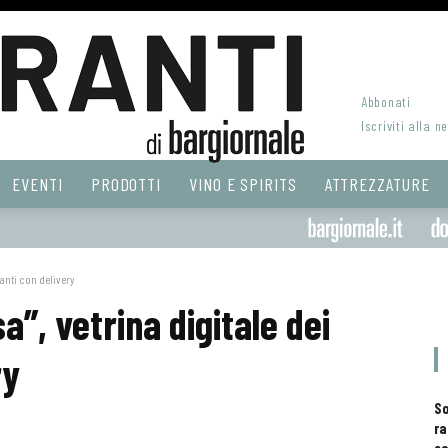
Abbonati
Iscriviti alla n
EVENTI
PRODOTTI
VINO E SPIRITS
ATTREZZATURE
oranti con delivery
a”, vetrina digitale dei
ry
S
ra