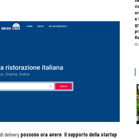
se
ri
or
e 
gr
pr
H
29 
 di delivery
possono ora avere il supporto della startup