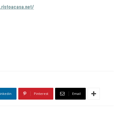
.ristoacasa.net/
inkedin
Pinterest
Email