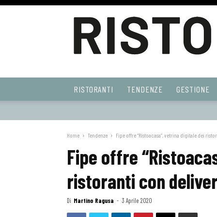
Ristoranti
RISTORANTI
TENDENZE
GESTIONE
Web
Home
Tendenze
Fipe offre “Ristoacasa”, vetrina digitale dei rist
Fipe offre “Ristoacas
ristoranti con delive
Di
Martino Ragusa
-
3 Aprile 2020