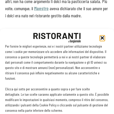
altri, non ha come argomento li dolci ma la pasticceria salata. Più
volte, comunque, il
Maestro
aveva dichiarato che il suo amore per
i dolci era nato nel ristorante gestito dalla madre.
Per fornire le migliori esperienze, noi e i nostri partner utilizziamo tecnologie
Facebook
Twitter
come i cookie per memorizzare e/o accedere alle informazioni del dispositivo. Il
consenso a queste tecnologie permetterà a noi e ai nostri partner di elaborare
dati personali come il comportamento durante la navigazione o gli ID univoci su
questo sito e di mostrare annunci (non) personalizzati. Non acconsentire o
LEGGI ANCHE
ritirare il consenso può influire negativamente su alcune caratteristiche e
funzioni.
L’ineguagliabile sapore dei funghi. Come prepararli,
Clicca qui sotto per acconsentire a quanto sopra o per fare scelte
conservarli e valorizzarli
dettagliate. Le tue scelte saranno applicate solamente a questo sito. È possibile
modificare le impostazioni in qualsiasi momento, compreso il ritiro del consenso,
utilizzando i pulsanti della Cookie Policy o cliccando sul pulsante di gestione del
Metti il gusto del caffè a tutto pasto
consenso nella parte inferiore dello schermo.