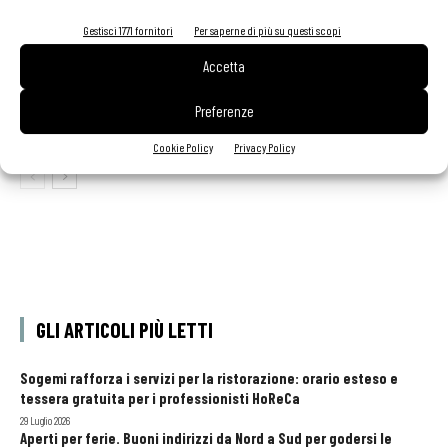
Gestisci 1771 fornitori
Per saperne di più su questi scopi
Accetta
Ampliare l’attività del ristorante al catering? Sì, ma la
scelta giusta è puntare sul premium
Preferenze
Cookie Policy
Privacy Policy
GLI ARTICOLI PIÙ LETTI
Sogemi rafforza i servizi per la ristorazione: orario esteso e
tessera gratuita per i professionisti HoReCa
29 Luglio 2026
Aperti per ferie. Buoni indirizzi da Nord a Sud per godersi le