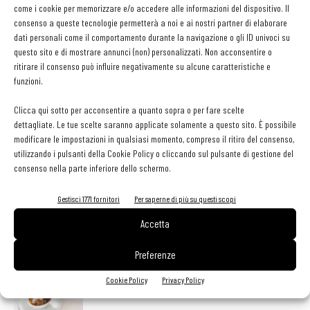
come i cookie per memorizzare e/o accedere alle informazioni del dispositivo. Il
qualità e innovazione, valori ai quali ci ispiriamo e che costituiscono il
consenso a queste tecnologie permetterà a noi e ai nostri partner di elaborare
centro del nostro impegno quotidiano per valorizzare il meglio della
dati personali come il comportamento durante la navigazione o gli ID univoci su
produzione alimentare mondiale
».
questo sito e di mostrare annunci (non) personalizzati. Non acconsentire o
ritirare il consenso può influire negativamente su alcune caratteristiche e
funzioni.
Clicca qui sotto per acconsentire a quanto sopra o per fare scelte
dettagliate. Le tue scelte saranno applicate solamente a questo sito. È possibile
modificare le impostazioni in qualsiasi momento, compreso il ritiro del consenso,
utilizzando i pulsanti della Cookie Policy o cliccando sul pulsante di gestione del
consenso nella parte inferiore dello schermo.
Facebook
Twitter
Gestisci 1771 fornitori
Per saperne di più su questi scopi
Accetta
LEGGI ANCHE
Preferenze
Metti il gusto del caffè a tutto pasto
Cookie Policy
Privacy Policy