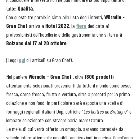
tutte:
Qualità
.
Con queste tre parole in cima alla lista degli intenti,
Wörndle -
Gran Chef
arriva a
Hotel 2022
, la
fiera
dedicata ai
professionisti dell’hotellerie e della gastronomia che si terrà
a
Bolzano dal
17 al 20 ottobre
.
(Leggi
qui
gli articoli su Gran Chef).
Nel paniere
Wörndle - Gran Chef
, oltre
1800 prodotti
attentamente selezionati provenienti da tutto il mondo come pesce
fresco, carne fresca, frutta e verdura, oltre a prodotti per la prima
colazione e non food. In particolare sarà esposta una scelta di
formaggi regionali italiani Dop, ostriche “
Les huitres de Bretagne
” e
lombate selezionate con straordinaria marezzatura.
Le mele, di cui verrà offerto un omaggio, saranno corredate da
schede informative sulle possibili applicazioni in cucina. Quest’anno