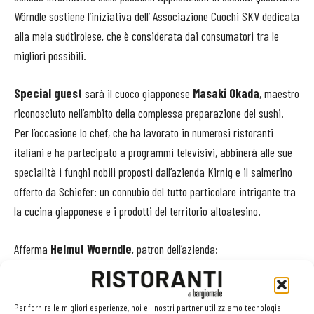
Wörndle sostiene l’iniziativa dell’ Associazione Cuochi SKV dedicata
alla mela sudtirolese, che è considerata dai consumatori tra le
migliori possibili.
Special guest
sarà il cuoco giapponese
Masaki Okada
, maestro
riconosciuto nell’ambito della complessa preparazione del sushi.
Per l’occasione lo chef, che ha lavorato in numerosi ristoranti
italiani e ha partecipato a programmi televisivi, abbinerà alle sue
specialità i funghi nobili proposti dall’azienda Kirnig e il salmerino
offerto da Schiefer: un connubio del tutto particolare intrigante tra
la cucina giapponese e i prodotti del territorio altoatesino.
Afferma
Helmut Woerndle
, patron dell’azienda:
«
Hotel 2022 ci permetterà di far conoscere tutta l’enorme potenzialità
della nostra distribuzione, nell’assoluto rispetto di sostenibilità,
Per fornire le migliori esperienze, noi e i nostri partner utilizziamo tecnologie