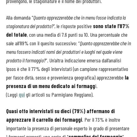
provengono, le stagionature e il nome dei produttori.
Alla domanda “
Quanto apprezzerebbe che in menu fosse indicata la
stagionatura del prodotto?”
, le risposte positive
sono state l’87%
del totale
, con una media di 7.6 punti su 10. Una percentuale che
sale all’89% con il quesito successivo: “
Quanto apprezzerebbe che in
menu fossero indicati nomi dei produttori e luoghi nel quale viene
prodotto il formaggio?
”. Un’altra indicazione emersa dall’analisi
Ipsos è che il 77% degli intervistati (un campione rappresentativo
per fasce d’età, sesso e provenienza geografica) apprezzerebbe
la
presenza di un menu dedicato ai formagg
i.
(Leggi
qui
gli articoli su Parmigiano Reggiano).
Quasi otto intervistati su dieci (79%) affermano di
apprezzare il carrello dei formaggi
. Per il 73% è inoltre
importante la presenza di personale esperto in grado di presentare
i formaggi proposti, una sorta di “
sommelier del formaggio
”.