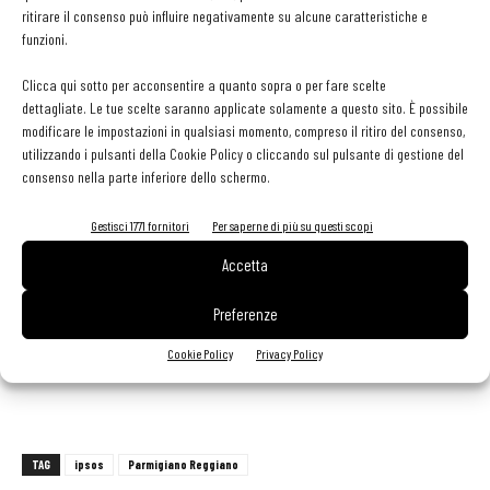
ritirare il consenso può influire negativamente su alcune caratteristiche e
chiesto di voler sapere il tipo o la marca di formaggio utilizzato nella
funzioni.
preparazione dei piatti, il 91% di conoscere il formaggio usato per
Clicca qui sotto per acconsentire a quanto sopra o per fare scelte
condire il piatto e il 77% di grattugiare il formaggio direttamente al
dettagliate. Le tue scelte saranno applicate solamente a questo sito. È possibile
tavolo al momento della consumazione. Ora è ancora più evidente che,
modificare le impostazioni in qualsiasi momento, compreso il ritiro del consenso,
chi frequenta i ristoranti, è interessato a conoscere il nome e la filiera
utilizzando i pulsanti della Cookie Policy o cliccando sul pulsante di gestione del
consenso nella parte inferiore dello schermo.
dei formaggi che consuma: in particolare il luogo di produzione, il
nome del produttore e la stagionatura. Il Consorzio del Parmigiano
Gestisci 1771 fornitori
Per saperne di più su questi scopi
Reggiano è al fianco dei ristoratori per soddisfare queste curiosità.
Accetta
L’obiettivo, dopo un anno e mezzo terribile, è quello di portare le
persone al ristorante e contribuire al rilancio di questo settore
Preferenze
strategico per tutte le produzioni agroalimentari di qualità
».
Cookie Policy
Privacy Policy
TAG
ipsos
Parmigiano Reggiano