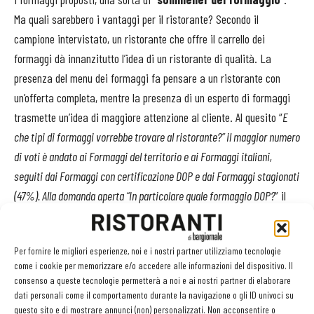
Ma quali sarebbero i vantaggi per il ristorante? Secondo il
campione intervistato, un ristorante che offre il carrello dei
formaggi dà innanzitutto l’idea di un ristorante di qualità. La
presenza del menu dei formaggi fa pensare a un ristorante con
un’offerta completa, mentre la presenza di un esperto di formaggi
trasmette un’idea di maggiore attenzione al cliente. Al quesito “
E
che tipi di formaggi vorrebbe trovare al ristorante?” il maggior numero
di voti è andato ai Formaggi del territorio e ai Formaggi italiani,
seguiti dai Formaggi con certificazione DOP e dai Formaggi stagionati
(47%). Alla domanda aperta “In particolare quale formaggio DOP?
” il
numero maggiore delle preferenze è andato a Parmigiano
Reggiano.
Per fornire le migliori esperienze, noi e i nostri partner utilizziamo tecnologie
come i cookie per memorizzare e/o accedere alle informazioni del dispositivo. Il
«
Questi risultati
– commenta
Nicola Bertinelli
, presidente del
consenso a queste tecnologie permetterà a noi e ai nostri partner di elaborare
Consorzio Parmigiano Reggiano
-
vanno a corroborare l’esito
dati personali come il comportamento durante la navigazione o gli ID univoci su
questo sito e di mostrare annunci (non) personalizzati. Non acconsentire o
dell’indagine dello scorso marzo in cui 90% degli intervistati aveva