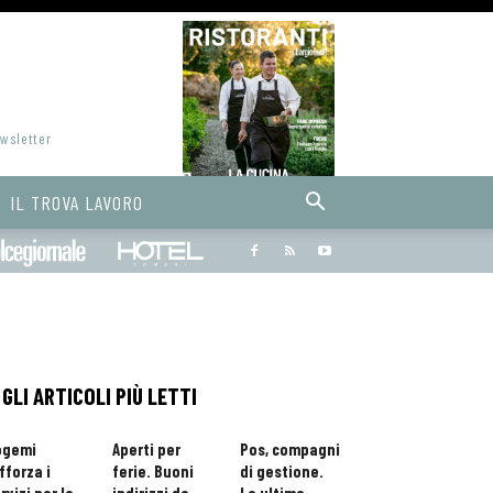
ewsletter
IL TROVA LAVORO
Bargiornale
dolcegiornale
Hoteldomani
GLI ARTICOLI PIÙ LETTI
ogemi
Aperti per
Pos, compagni
fforza i
ferie. Buoni
di gestione.