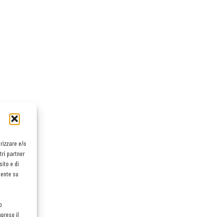
orizzare e/o
tri partner
ito e di
mente su
o
preso il