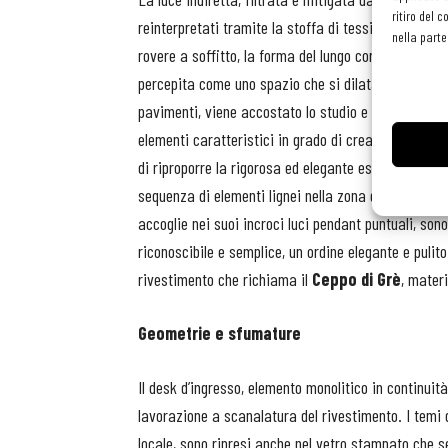
ritiro del 
reinterpretati tramite la stoffa di tessitura lombard
nella parte
rovere a soffitto, la forma del lungo corridoio che 
percepita come uno spazio che si dilata e si restring
pavimenti, viene accostato lo studio e la progettazi
elementi caratteristici in grado di creare una relaz
di riproporre la rigorosa ed elegante estetica giappon
sequenza di elementi lignei nella zona delle nicchie,
accoglie nei suoi incroci luci pendant puntuali, son
riconoscibile e semplice, un ordine elegante e pulit
rivestimento che richiama il
Ceppo di Grè
, materi
Geometrie e sfumature
Il desk d’ingresso, elemento monolitico in continuità
lavorazione a scanalatura del rivestimento. I temi d
locale, sono ripresi anche nel vetro stampato che s