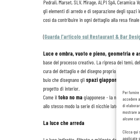
Pedrali, Marset, SLV, Mirage, ALPI SpA, Ceramica V
gli elementi di arredo e di separazione degli spazi 
così da contribuire in ogni dettaglio alla resa final
(
Guarda l'articolo sul Restaurant & Bar Des
Luce e ombra, vuoto e pieno, geometria e 
base del processo creativo. La ripresa dei temi, dell
cura del dettaglio e del disegno proprio della tradiz
buio che disegnano gli
spazi giapponesi
e che ne
progetto di interior.
Per fornire
Come il
toko no ma
giapponese - la nicchia sacra
accedere al
allo stesso modo la serie di nicchie laterali perme
di elaborar
mostrare an
alcune cara
La luce che arreda
Clicca qui 
applicate s
La luce indiretta, filtrata e mitigata dalla carta op