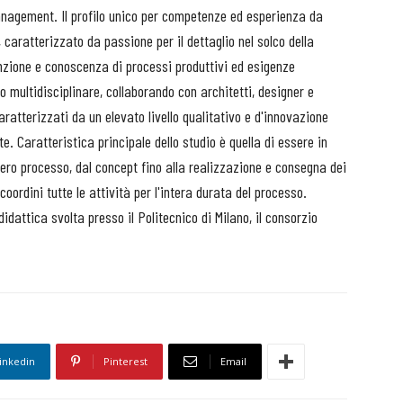
management. Il profilo unico per competenze ed esperienza da
 caratterizzato da passione per il dettaglio nel solco della
tenzione e conoscenza di processi produttivi ed esigenze
ultidisciplinare, collaborando con architetti, designer e
caratterizzati da un elevato livello qualitativo e d'innovazione
. Caratteristica principale dello studio è quella di essere in
ntero processo, dal concept fino alla realizzazione e consegna dei
coordini tutte le attività per l'intera durata del processo.
 didattica svolta presso il Politecnico di Milano, il consorzio
inkedin
Pinterest
Email