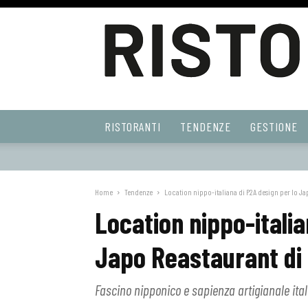
Ristoranti
RISTORANTI
TENDENZE
GESTIONE
Web
Home
Tendenze
Location nippo-italiana di P2A design per lo Ja
Location nippo-italia
Japo Reastaurant di 
Fascino nipponico e sapienza artigianale itali