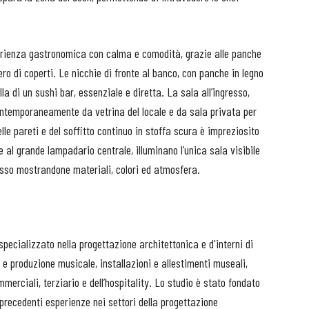
erienza gastronomica con calma e comodità, grazie alle panche
ero di coperti. Le nicchie di fronte al banco, con panche in legno
lla di un sushi bar, essenziale e diretta. La sala all’ingresso,
ontemporaneamente da vetrina del locale e da sala privata per
lle pareti e del soffitto continuo in stoffa scura è impreziosito
e al grande lampadario centrale, illuminano l’unica sala visibile
esso mostrandone materiali, colori ed atmosfera.
pecializzato nella progettazione architettonica e d'interni di
 e produzione musicale, installazioni e allestimenti museali,
mmerciali, terziario e dell’hospitality. Lo studio è stato fondato
recedenti esperienze nei settori della progettazione