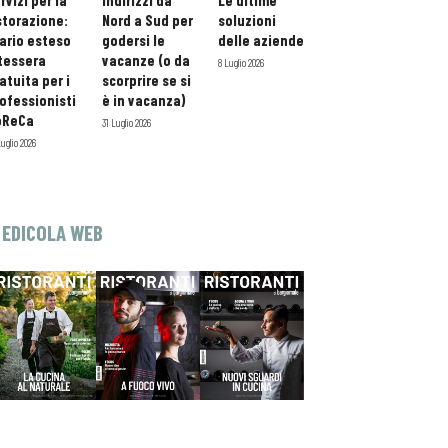
rvizi per la
indirizzi da
Le ultime
storazione:
Nord a Sud per
soluzioni
ario esteso
godersi le
delle aziende
tessera
vacanze (o da
8 Luglio 2026
atuita per i
scorprire se si
ofessionisti
è in vacanza)
oReCa
31 Luglio 2026
Luglio 2026
EDICOLA WEB