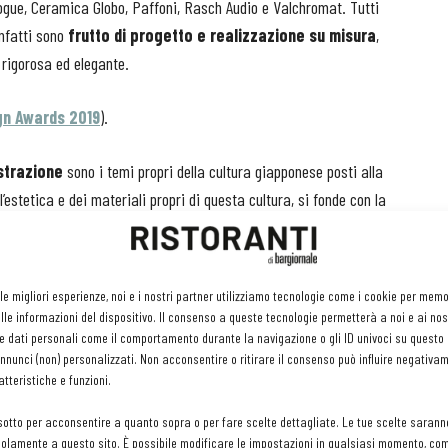
ogue, Ceramica Globo, Paffoni, Rasch Audio e Valchromat. Tutti
infatti sono
frutto di progetto e realizzazione su misura
,
e rigorosa ed elegante.
ign Awards 2019
).
astrazione
sono i temi propri della cultura giapponese posti alla
’estetica e dei materiali propri di questa cultura, si fonde con la
ione progettuale e artigiana italiana. Le infinite gradazioni del
 determinano l’eleganza senza tempo, vengono riproposte nel
 le migliori esperienze, noi e i nostri partner utilizziamo tecnologie come i cookie per mem
 presente in ogni casa - aggiunge al buio una dimensione cava,
le informazioni del dispositivo. Il consenso a queste tecnologie permetterà a noi e ai nos
tte di disegnare sfumature d’ombra.
e dati personali come il comportamento durante la navigazione o gli ID univoci su questo s
nunci (non) personalizzati. Non acconsentire o ritirare il consenso può influire negativa
tteristiche e funzioni.
sotto per acconsentire a quanto sopra o per fare scelte dettagliate. Le tue scelte sarann
olamente a questo sito. È possibile modificare le impostazioni in qualsiasi momento, com
alescente dello shōji, viene ricreata tramite telai luminosi qui