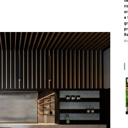
se
ri
or
e 
gr
pr
H
29 