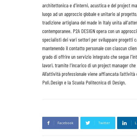
architettonica e d'interni, acustica e del project 
luogo ad un approccio globale e unitario al progetto,
tradizione artigiana del made in Italy unita all'at
contemporanee. P2A DESIGN opera con un approccio m
specialisti dei vari settori per sviluppare progetti 
mantenendo il contatto personale con ciascun cliente
grado di offrire un servizio integrato che segue l'i
lavori, tramite l'incarico di un project manager che 
All’attività professionale viene affiancata l’attività
Poli.Design e la Scuola Politecnica di Design.
Facebook
Twitter
L