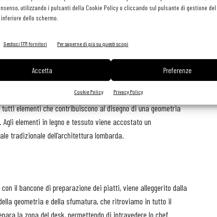
consenso, utilizzando i pulsanti della Cookie Policy o cliccando sul pulsante di gestione d
a. Grazie alle nicchie e alla sequenza di elementi in legno di
 inferiore dello schermo.
dall’ingresso conduce alla sala principale viene dissimulata e
e. Alla neutralità delle tinte e del disegno delle pareti e dei
Gestisci 1771 fornitori
Per saperne di più su questi scopi
one dei soffitti, diversi per ogni ambiente, che diventano
ione con lo spazio e di limitarlo geometricamente, con l’obiettivo
Accetta
Preferenze
ese. I pannelli opalescenti che illuminano dall’alto l’ingresso, la
Cookie Policy
Privacy Policy
 il soffitto cassettonato in legno della sala principale che
o tutti elementi che contribuiscono al disegno di una geometria
o. Agli elementi in legno e tessuto viene accostato un
ale tradizionale dell’architettura lombarda.
 con il bancone di preparazione dei piatti, viene alleggerito dalla
ella geometria e della sfumatura, che ritroviamo in tutto il
epara la zona del desk, permettendo di intravedere lo chef