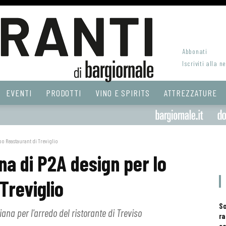
Abbonati
Iscriviti alla n
EVENTI
PRODOTTI
VINO E SPIRITS
ATTREZZATURE
po Reastaurant di Treviglio
na di P2A design per lo
Treviglio
S
ana per l'arredo del ristorante di Treviso
ra