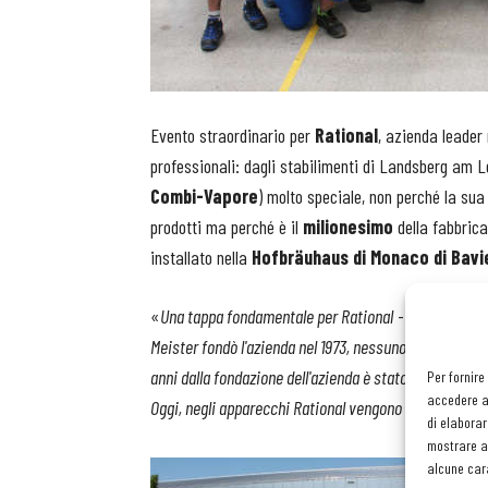
Evento straordinario per
Rational
, azienda leader 
professionali: dagli stabilimenti di Landsberg am 
Combi-Vapore
) molto speciale, non perché la sua
prodotti ma perché è il
milionesimo
della fabbrica
installato nella
Hofbräuhaus di Monaco di Bavi
«
Una tappa fondamentale per Rational
- spiega
Pet
Meister fondò l'azienda nel 1973, nessuno poteva imm
anni dalla fondazione dell'azienda è stato prodotto il 
Per fornire
accedere al
Oggi, negli apparecchi Rational vengono preparati ogni 
di elaborar
mostrare an
alcune cara