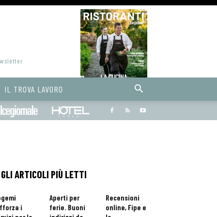
ewsletter
IL TROVA LAVORO
Bargiornale
dolcegiornale
Hoteldomani
GLI ARTICOLI PIÙ LETTI
ogemi
Aperti per
Recensioni
fforza i
ferie. Buoni
online, Fipe e