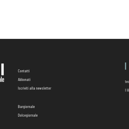
Contatti
Abbonati
te
Iscriviti alla newsletter
I 
Bargiornale
Dolcegiornale