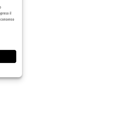
o
preso il
el consenso