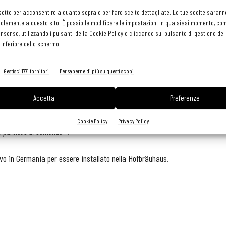
impegnati a offrire il massimo beneficio possibile alle
sotto per acconsentire a quanto sopra o per fare scelte dettagliate. Le tue scelte sarann
persone che lavorano nelle cucine industriali di tutto il
olamente a questo sito. È possibile modificare le impostazioni in qualsiasi momento, com
mondo. «
Ed è proprio con queste persone che vogliamo
consenso, utilizzando i pulsanti della Cookie Policy o cliccando sul pulsante di gestione d
 inferiore dello schermo.
festeggiare il nostro anniversario" -
ha dichiarato
Peter
Stadelmann
, presidente del consiglio di gestione -
Ecco
Gestisci 1771 fornitori
Per saperne di più su questi scopi
perché è stato deciso di mandare il milionesimo Combi-Vapore
in giro per il mondo e di mostrarlo alle fiere più importanti di
Accetta
Preferenze
cilmente riconoscibile grazie alla scritta "1.000.000", alla
 SelfCookingCenter andrà nella Hofbräuhaus, quindi il logo
Cookie Policy
Privacy Policy
ul pannello di comando
».
ovo in Germania per essere installato nella Hofbräuhaus.