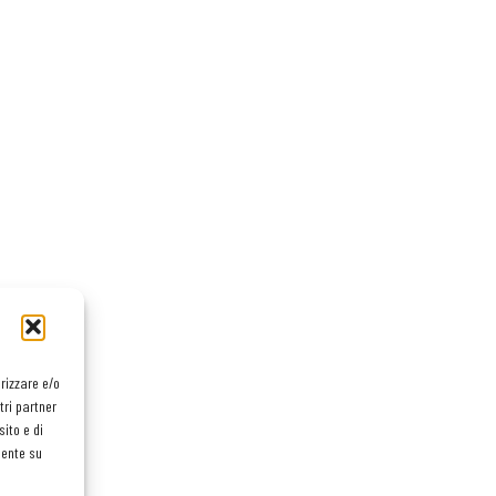
orizzare e/o
tri partner
ito e di
mente su