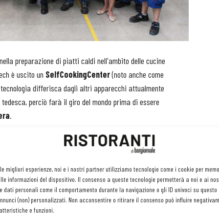
nella preparazione di piatti caldi nell'ambito delle cucine
Lech è uscito un
SelfCookingCenter
(noto anche come
 tecnologia differisca dagli altri apparecchi attualmente
 tedesca, perciò farà il giro del mondo prima di essere
era
.
er Wiedemann
, direttore tecnico dell’azienda -
Quando Siegfried
aginare quanto successo avrebbe avuto in breve tempo. A soli tre
Combi-Vapore e da allora la tecnologia ha continuato a evolversi.
 le migliori esperienze, noi e i nostri partner utilizziamo tecnologie come i cookie per mem
le informazioni del dispositivo. Il consenso a queste tecnologie permetterà a noi e ai nos
giorno più di 130 milioni di pasti in tutto il mondo
».
e dati personali come il comportamento durante la navigazione o gli ID univoci su questo s
nunci (non) personalizzati. Non acconsentire o ritirare il consenso può influire negativa
Fin dal primo giorno, gli abitanti di Landsberg si sono
tteristiche e funzioni.