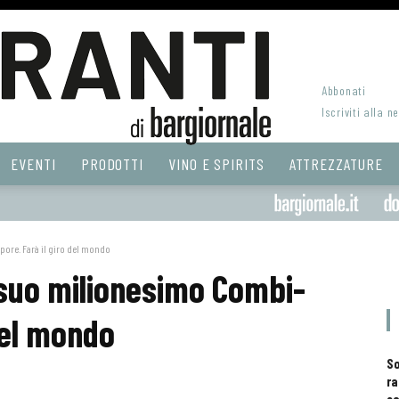
Abbonati
Iscriviti alla n
EVENTI
PRODOTTI
VINO E SPIRITS
ATTREZZATURE
pore. Farà il giro del mondo
l suo milionesimo Combi-
del mondo
S
ra