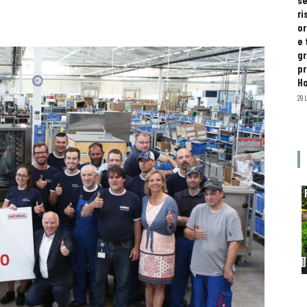
se
ri
or
e 
gr
pr
H
29 