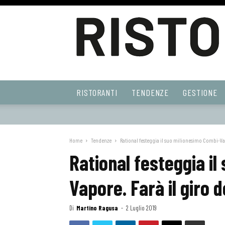
Ristoranti
RISTORANTI
TENDENZE
GESTIONE
Web
Home
Tendenze
Rational festeggia il suo milionesimo Combi-Va
Rational festeggia i
Vapore. Farà il giro 
Di
Martino Ragusa
-
2 Luglio 2019