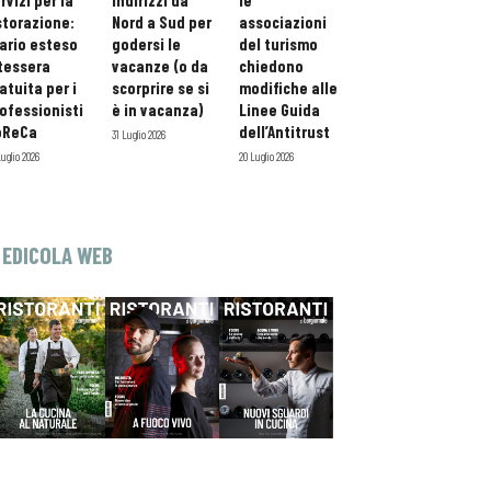
rvizi per la
indirizzi da
le
storazione:
Nord a Sud per
associazioni
ario esteso
godersi le
del turismo
tessera
vacanze (o da
chiedono
atuita per i
scorprire se si
modifiche alle
ofessionisti
è in vacanza)
Linee Guida
oReCa
dell’Antitrust
31 Luglio 2026
Luglio 2026
20 Luglio 2026
EDICOLA WEB