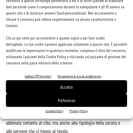
consenso a queste tecnologie permetterà a noi e ai nostri partner di elaborare
interesse?
dati personali come il comportamento durante la navigazione o gli ID univoci su
Servirebbe un’intervista a sé per questo argomento. Purtroppo dal
questo sito e di mostrare annunci (non) personalizzati. Non acconsentire o
ritirare il consenso può influire negativamente su alcune caratteristiche e
2000 in poi sono sempre meno i vini invecchiati da poter stappare.
funzioni.
È vero che il trend è quello di persone che chiedono vini più giovani,
ma è anche vero che dalla vendemmia 2000 molti produttori hanno
Clicca qui sotto per acconsentire a quanto sopra o per fare scelte
dettagliate. Le tue scelte saranno applicate solamente a questo sito. È possibile
prodotto etichette dalla vita più breve e per questo meno di appeal
modificare le impostazioni in qualsiasi momento, compreso il ritiro del consenso,
per chi vuole assaporare nel calice lo scorrere del tempo.
utilizzando i pulsanti della Cookie Policy o cliccando sul pulsante di gestione del
consenso nella parte inferiore dello schermo.
Singola bottiglia o wine paring? Cosa va per la maggiore?
Gestisci 1771 fornitori
Per saperne di più su questi scopi
In un ristorante internazionale come il nostro la clientela è per la
Accetta
maggior parte estera ed è abituata a scegliere sempre l’opzione all
inclusive. È per questo che spesso arrivano e chiedono di vivere
Preferenze
l’esperienza completa. Il nostro maggiore impegno si concentra sul
Cookie Policy
Privacy Policy
capire che cosa il cliente vuole e come lo vuole. Il vino non va
abbinato soltanto al cibo, ma anche alla tipologia della serata e
alle persone che si hanno al tavolo.