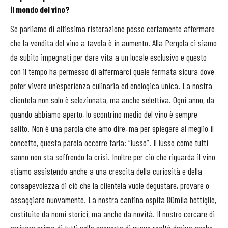
il mondo del vino?
Se parliamo di altissima ristorazione posso certamente affermare
che la vendita del vino a tavola è in aumento. Alla Pergola ci siamo
da subito impegnati per dare vita a un locale esclusivo e questo
con il tempo ha permesso di affermarci quale fermata sicura dove
poter vivere un’esperienza culinaria ed enologica unica. La nostra
clientela non solo è selezionata, ma anche selettiva. Ogni anno, da
quando abbiamo aperto, lo scontrino medio del vino è sempre
salito. Non è una parola che amo dire, ma per spiegare al meglio il
concetto, questa parola occorre farla: “lusso”. Il lusso come tutti
sanno non sta soffrendo la crisi. Inoltre per ciò che riguarda il vino
stiamo assistendo anche a una crescita della curiosità e della
consapevolezza di ciò che la clientela vuole degustare, provare o
assaggiare nuovamente. La nostra cantina ospita 80mila bottiglie,
costituite da nomi storici, ma anche da novità. Il nostro cercare di
arrivare prima di tutti nella scoperta di nuove realtà deriva anche