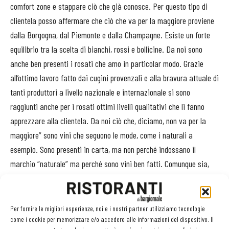
comfort zone e stappare ciò che già conosce. Per questo tipo di
clientela posso affermare che ciò che va per la maggiore proviene
dalla Borgogna, dal Piemonte e dalla Champagne. Esiste un forte
equilibrio tra la scelta di bianchi, rossi e bollicine. Da noi sono
anche ben presenti i rosati che amo in particolar modo. Grazie
all’ottimo lavoro fatto dai cugini provenzali e alla bravura attuale di
tanti produttori a livello nazionale e internazionale si sono
raggiunti anche per i rosati ottimi livelli qualitativi che li fanno
apprezzare alla clientela. Da noi ciò che, diciamo, non va per la
maggiore” sono vini che seguono le mode, come i naturali a
esempio. Sono presenti in carta, ma non perché indossano il
marchio “naturale” ma perché sono vini ben fatti. Comunque sia,
essendo la clientela sempre meno rigida e più aperta mentalmente,
ciò che è in crescita è la voglia di assaggiare cose sconosciute.
Per fornire le migliori esperienze, noi e i nostri partner utilizziamo tecnologie
Vecchie annate di grandi vini sono ancora argomento di
come i cookie per memorizzare e/o accedere alle informazioni del dispositivo. Il