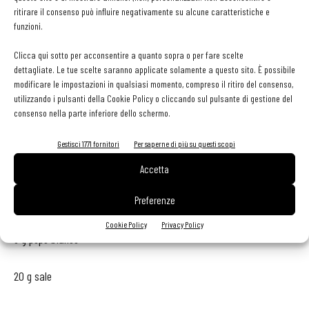
ritirare il consenso può influire negativamente su alcune caratteristiche e
200 g fave fresche
funzioni.
30 g pane
Clicca qui sotto per acconsentire a quanto sopra o per fare scelte
dettagliate. Le tue scelte saranno applicate solamente a questo sito. È possibile
modificare le impostazioni in qualsiasi momento, compreso il ritiro del consenso,
10 g timo
utilizzando i pulsanti della Cookie Policy o cliccando sul pulsante di gestione del
consenso nella parte inferiore dello schermo.
10 g finocchio selvatico
Gestisci 1771 fornitori
Per saperne di più su questi scopi
4 g aglio
Accetta
Preferenze
15 g aceto balsamico
Cookie Policy
Privacy Policy
3 g pepe bianco
20 g sale