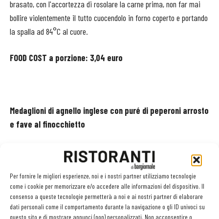
brasato, con l'accortezza di rosolare la carne prima, non far mai
bollire violentemente il tutto cuocendolo in forno coperto e portando
la spalla ad 84°C al cuore.
FOOD COST a porzione: 3,04 euro
Medaglioni di agnello inglese con puré di peperoni arrosto
e fave al finocchietto
Ingredienti
(per 4 persone)
650 g carré di agnello inglese
Per fornire le migliori esperienze, noi e i nostri partner utilizziamo tecnologie
come i cookie per memorizzare e/o accedere alle informazioni del dispositivo. Il
consenso a queste tecnologie permetterà a noi e ai nostri partner di elaborare
500 g peperoni
dati personali come il comportamento durante la navigazione o gli ID univoci su
questo sito e di mostrare annunci (non) personalizzati. Non acconsentire o