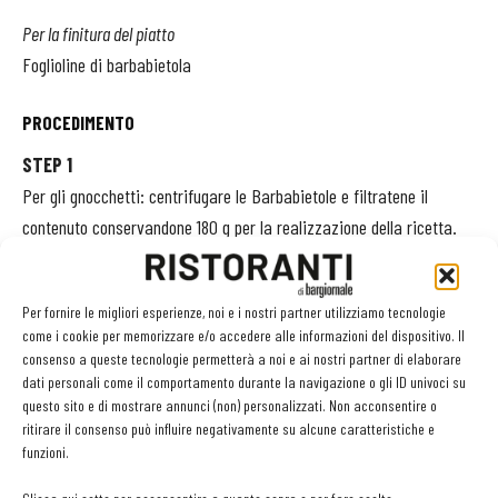
Per la finitura del piatto
Foglioline di barbabietola
PROCEDIMENTO
STEP 1
Per gli gnocchetti: centrifugare le Barbabietole e filtratene il
contenuto conservandone 180 g per la realizzazione della ricetta.
Mettere tutti gli ingredienti in una planetaria e lasciare lavorare
per 10 minuti. Utilizzando la grattugia da Spatzles, colare i
Per fornire le migliori esperienze, noi e i nostri partner utilizziamo tecnologie
gnocchetti in acqua bollente e salata. Far cuocere per qualche
come i cookie per memorizzare e/o accedere alle informazioni del dispositivo. Il
minuto e scolare. Conservare a temperatura ambiente
consenso a queste tecnologie permetterà a noi e ai nostri partner di elaborare
mescolandoli con il cucchiaio di olio.
dati personali come il comportamento durante la navigazione o gli ID univoci su
questo sito e di mostrare annunci (non) personalizzati. Non acconsentire o
ritirare il consenso può influire negativamente su alcune caratteristiche e
STEP 2
funzioni.
Per il condimento degli gnocchi: scongelare la Bieta in microonde