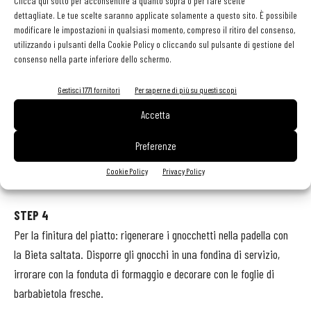
Clicca qui sotto per acconsentire a quanto sopra o per fare scelte
per i minuti indicati. Tritare al coltello le foglie in modo molto fine e
dettagliate. Le tue scelte saranno applicate solamente a questo sito. È possibile
passarle nel burro leggermente imbiondito in padella aggiustando di
modificare le impostazioni in qualsiasi momento, compreso il ritiro del consenso,
sale. Lasciare il composto morbido aggiungendo se necessario un
utilizzando i pulsanti della Cookie Policy o cliccando sul pulsante di gestione del
consenso nella parte inferiore dello schermo.
po’ di acqua.
Gestisci 1771 fornitori
Per saperne di più su questi scopi
STEP 3
Accetta
Per la fonduta di formaggio blu: portare a ebollizione la panna e
inserirci il formaggio tagliato a cubetti a fuoco spento. Lasciare
Preferenze
sciogliere il tutto e frullare con un mixer a immersione aggiustando
Cookie Policy
Privacy Policy
di sale. Conservare al caldo.
STEP 4
Per la finitura del piatto: rigenerare i gnocchetti nella padella con
la Bieta saltata. Disporre gli gnocchi in una fondina di servizio,
irrorare con la fonduta di formaggio e decorare con le foglie di
barbabietola fresche.