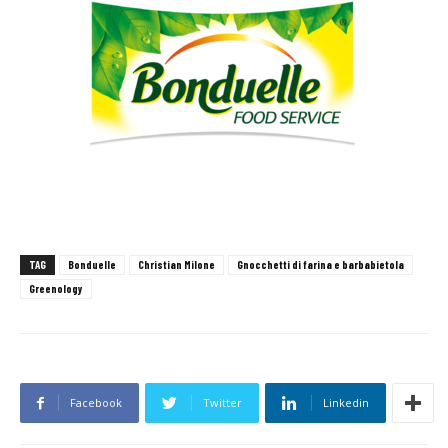
TAG
Bonduelle
Christian Milone
Gnocchetti di farina e barbabietola
Greenology
Facebook
Twitter
Linkedin