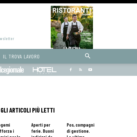
ewsletter
IL TROVA LAVORO
Bargiornale
dolcegiornale
Hoteldomani
GLI ARTICOLI PIÙ LETTI
ogemi
Aperti per
Pos, compagni
fforza i
ferie. Buoni
di gestione.