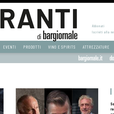
Abbonati
Iscriviti alla n
EVENTI
PRODOTTI
VINO E SPIRITS
ATTREZZATURE
S
ra