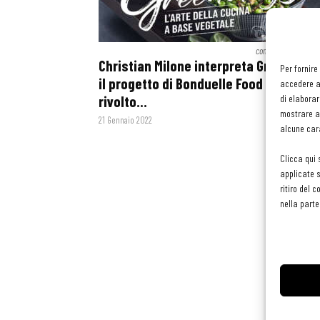
contenuto sponsoriz
Christian Milone interpreta Greenology
Per fornire
il progetto di Bonduelle Food Service
accedere al
rivolto...
di elaborar
mostrare an
21 Gennaio 2022
alcune cara
Clicca qui 
applicate s
ritiro del 
nella parte