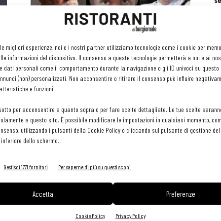
se
ri
or
e 
zato
gr
Colonna apre a Milano, Milone sbarca a
,
 le migliori esperienze, noi e i nostri partner utilizziamo tecnologie come i cookie per mem
pr
Torino, Scabin per l’hotel...
le informazioni del dispositivo. Il consenso a queste tecnologie permetterà a noi e ai nos
H
Simone Zeni
-
26 Settembre 2019
e dati personali come il comportamento durante la navigazione o gli ID univoci su questo s
29 
nunci (non) personalizzati. Non acconsentire o ritirare il consenso può influire negativa
tteristiche e funzioni.
sotto per acconsentire a quanto sopra o per fare scelte dettagliate. Le tue scelte sarann
olamente a questo sito. È possibile modificare le impostazioni in qualsiasi momento, com
consenso, utilizzando i pulsanti della Cookie Policy o cliccando sul pulsante di gestione d
 inferiore dello schermo.
Gestisci 1771 fornitori
Per saperne di più su questi scopi
Accetta
Preferenze
Cookie Policy
Privacy Policy