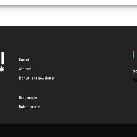
Contatti
Abbonati
te
Iscriviti alla newsletter
I 
Bargiornale
Dolcegiornale