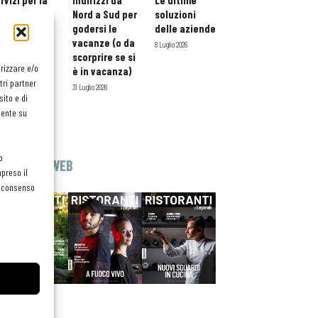
rvizi per la
indirizzi da
Le ultime
storazione:
Nord a Sud per
soluzioni
ario esteso
godersi le
delle aziende
tessera
vacanze (o da
8 Luglio 2026
atuita per i
scorprire se si
orizzare e/o
ofessionisti
è in vacanza)
tri partner
oReCa
31 Luglio 2026
ito e di
Luglio 2026
mente su
o
EDICOLA WEB
preso il
el consenso