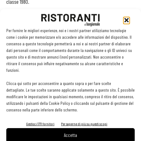
classe 1980.
MILANO
. Incerto il destino della
Trattoria Trombetta
in zona
Porta Venezia. Lo chef Giancarlo Morelli ha comunicato
Per fornire le migliori esperienze, noi e i nostri partner utilizziamo tecnologie
ufficialmente di non esserne più il proprietario e pare che il format
come i cookie per memorizzare e/o accedere alle informazioni del dispositivo. Il
consenso a queste tecnologie permetterà a noi e ai nostri partner di elaborare
cambierà completamente.
dati personali come il comportamento durante la navigazione o gli ID univoci su
questo sito e di mostrare annunci (non) personalizzati. Non acconsentire o
LE CONSULENZE D’AUTORE
ritirare il consenso può influire negativamente su alcune caratteristiche e
funzioni.
MILANO
. Il ristorante messicano a Milano per eccellenza, il Bésame
Mucho, amplia la sua offerta e inaugura, verso piazza Alvar Aalto,
Clicca qui sotto per acconsentire a quanto sopra o per fare scelte
dettagliate. Le tue scelte saranno applicate solamente a questo sito. È possibile
Tacos BM
. La taqueria sarà dedicata all’amato street food del
modificare le impostazioni in qualsiasi momento, compreso il ritiro del consenso,
Messico e ai drink, periodicamente uno chef firmerà un taco limited
utilizzando i pulsanti della Cookie Policy o cliccando sul pulsante di gestione del
edition. Il primo è stato
Cesare Battisti
del Ratanà e tanti sono
consenso nella parte inferiore dello schermo.
già pronti a seguirlo con la loro creazione.
Gestisci 1771 fornitori
Per saperne di più su questi scopi
MESSINA
. Ha appena aperto nella città siciliana il
Ristorante
Accetta