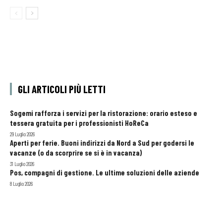
GLI ARTICOLI PIÙ LETTI
Sogemi rafforza i servizi per la ristorazione: orario esteso e
tessera gratuita per i professionisti HoReCa
29 Luglio 2026
Aperti per ferie. Buoni indirizzi da Nord a Sud per godersi le
vacanze (o da scorprire se si è in vacanza)
31 Luglio 2026
Pos, compagni di gestione. Le ultime soluzioni delle aziende
8 Luglio 2026