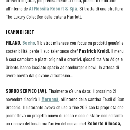
arriverà in Qatar, più precisamente a Doha, presso il ristorante
all’interno de
Al Messila Resort & Spa
. Si tratta di una struttura
The Luxury Collection della catena Marriott.
I CAMBI DI CHEF
MILANO
.
Becho
, il bistrot milanese con focus su prodotti genuini e
sostenibilità, perde il suo talentuoso chef
Pastrick Kreidl
. Il menu
è così cambiato e piatti originali e creativi, giocati tra Alto Adige e
Oriente, hanno lasciato spazio ad hamburger e bowl. In attesa di
avere novità dal giovane altoatesino…
SORBO SERPICO (AV)
. Finalmente c’è una data: il prossimo 21
novembre riaprirà il
Marennà
, all’interno della cantina Feudi di San
Gregorio. Il ristorante aveva chiuso a fine 2018 con la proprietà che
prometteva un progetto nuovo di zecca e così è stato: non soltanto
un rinnovo dei locali ma l’arrivo del nuovo chef
Roberto Allocca
,