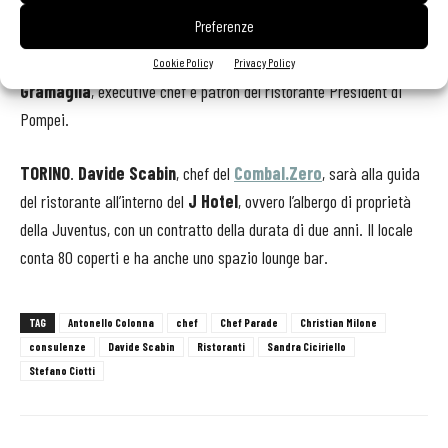
Sasha
, che vede ai fornelli lo chef Nunzio Di Amico. L’indirizzo
Preferenze
messinese, sito a qualche passo dalla centrale piazza Cairoli,
punta sull’eleganza e può contare sulla consulenza di
Paolo
Cookie Policy
Privacy Policy
Gramaglia
, executive chef e patron del ristorante President di
Pompei.
TORINO
.
Davide Scabin
, chef del
Combal.Zero
, sarà alla guida
del ristorante all’interno del
J Hotel
, ovvero l’albergo di proprietà
della Juventus, con un contratto della durata di due anni. Il locale
conta 80 coperti e ha anche uno spazio lounge bar.
TAG
Antonello Colonna
chef
Chef Parade
Christian Milone
consulenze
Davide Scabin
Ristoranti
Sandra Ciciriello
Stefano Ciotti