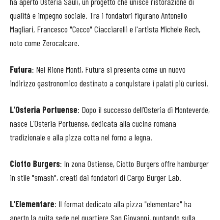
ha aperto Osteria Sauli, un progetto che unisce ristorazione di
qualità e impegno sociale. Tra i fondatori figurano Antonello
Magliari, Francesco "Cecco" Ciacciarelli e l'artista Michele Rech,
noto come Zerocalcare.
Futura
: Nel Rione Monti, Futura si presenta come un nuovo
indirizzo gastronomico destinato a conquistare i palati più curiosi. ​
L’Osteria Portuense
: Dopo il successo dell’Osteria di Monteverde,
nasce L’Osteria Portuense, dedicata alla cucina romana
tradizionale e alla pizza cotta nel forno a legna. ​
Ciotto Burgers
: In zona Ostiense, Ciotto Burgers offre hamburger
in stile "smash", creati dai fondatori di Cargo Burger Lab. ​
L’Elementare
: Il format dedicato alla pizza "elementare" ha
aperto la quita sede nel quartiere San Giovanni, puntando sulla