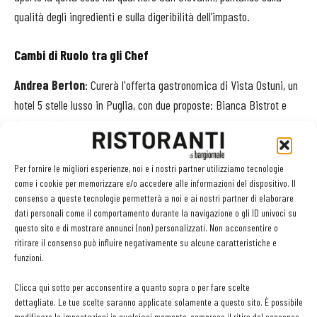
qualità degli ingredienti e sulla digeribilità dell’impasto.
Cambi di Ruolo tra gli Chef
Andrea Berton
: Curerà l'offerta gastronomica di Vista Ostuni, un
hotel 5 stelle lusso in Puglia, con due proposte: Bianca Bistrot e
Berton al Vista.
Gabriel Collazzo
: Assume il ruolo di Executive Chef al Ca’ di Dio,
Per fornire le migliori esperienze, noi e i nostri partner utilizziamo tecnologie
esclusivo hotel del gruppo VRetreats a Venezia.
come i cookie per memorizzare e/o accedere alle informazioni del dispositivo. Il
consenso a queste tecnologie permetterà a noi e ai nostri partner di elaborare
dati personali come il comportamento durante la navigazione o gli ID univoci su
Martino Ruggieri
: Dopo l'esperienza parigina con Maison
questo sito e di mostrare annunci (non) personalizzati. Non acconsentire o
Ruggieri, torna in Puglia dove aprirà un ristorante nella
ritirare il consenso può influire negativamente su alcune caratteristiche e
funzioni.
scenografica Grotta Palazzese di Polignano a Mare.
Clicca qui sotto per acconsentire a quanto sopra o per fare scelte
Salvatore Pacifico
: Guida il ristorante gastronomico LeBolle
dettagliate. Le tue scelte saranno applicate solamente a questo sito. È possibile
modificare le impostazioni in qualsiasi momento, compreso il ritiro del consenso,