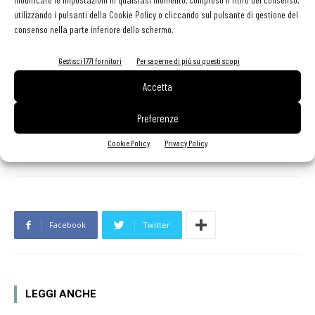
presso il Boutique Hotel Stresa, portando la sua cucina
utilizzando i pulsanti della Cookie Policy o cliccando sul pulsante di gestione del
mediterranea nella struttura 5 stelle lusso.
consenso nella parte inferiore dello schermo.
Salvatore Sodano
: Ha aperto a Venezia a fine febbraio la
Gestisci 1771 fornitori
Per saperne di più su questi scopi
Trattoria del Local, in collaborazione con Benedetta Fullin e Manuel
Accetta
Trevisan.
Preferenze
Cookie Policy
Privacy Policy
Facebook
Twitter
LEGGI ANCHE